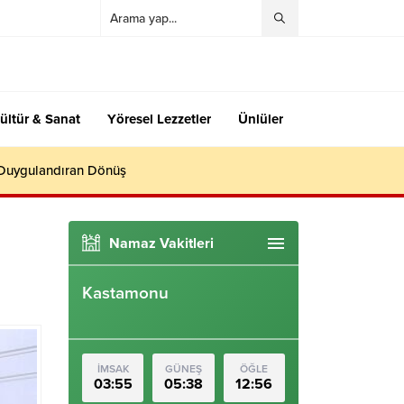
ültür & Sanat
Yöresel Lezzetler
Ünlüler
 Duygulandıran Dönüş
Namaz Vakitleri
Kastamonu
İMSAK
GÜNEŞ
ÖĞLE
03:55
05:38
12:56