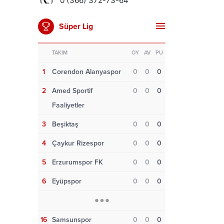
Süper Lig
TAKIM
OY
AV
PU
1
Corendon Alanyaspor
0
0
0
2
Amed Sportif
0
0
0
Faaliyetler
3
Beşiktaş
0
0
0
4
Çaykur Rizespor
0
0
0
5
Erzurumspor FK
0
0
0
6
Eyüpspor
0
0
0
16
Samsunspor
0
0
0