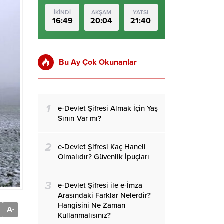
İKİNDİ
AKŞAM
YATSI
16:49
20:04
21:40
Bu Ay Çok Okunanlar
1
e-Devlet Şifresi Almak İçin Yaş
Sınırı Var mı?
2
e-Devlet Şifresi Kaç Haneli
Olmalıdır? Güvenlik İpuçları
3
e-Devlet Şifresi ile e-İmza
Arasındaki Farklar Nelerdir?
Hangisini Ne Zaman
A
-
Kullanmalısınız?