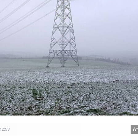
A
+
12:58