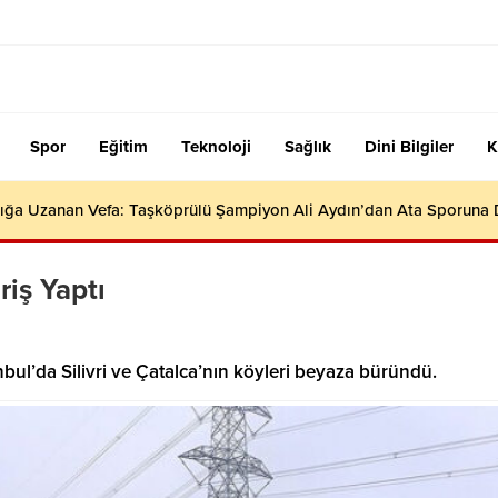
Spor
Eğitim
Teknoloji
Sağlık
Dini Bilgiler
K
ığa Uzanan Vefa: Taşköprülü Şampiyon Ali Aydın’dan Ata Sporuna
riş Yaptı
nbul’da Silivri ve Çatalca’nın köyleri beyaza büründü.