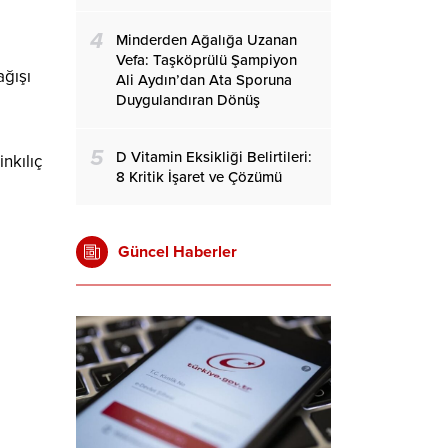
4
Minderden Ağalığa Uzanan
Vefa: Taşköprülü Şampiyon
ağışı
Ali Aydın’dan Ata Sporuna
Duygulandıran Dönüş
5
D Vitamin Eksikliği Belirtileri:
nkılıç
8 Kritik İşaret ve Çözümü
Güncel Haberler