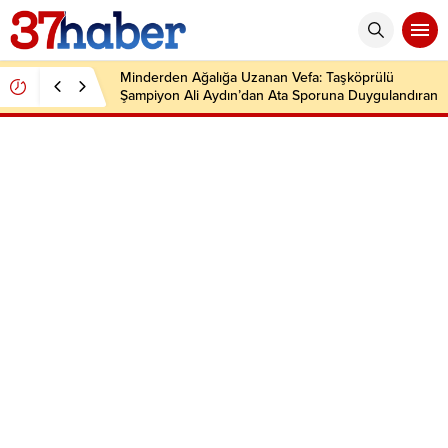
Minderden Ağalığa Uzanan Vefa: Taşköprülü
Şampiyon Ali Aydın’dan Ata Sporuna Duygulandıran
Dönüş