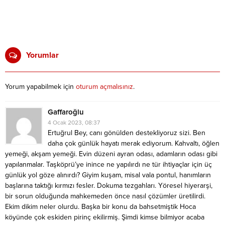
Yorumlar
Yorum yapabilmek için
oturum açmalısınız
.
Gaffaroğlu
4 Ocak 2023, 08:37
Ertuğrul Bey, canı gönülden destekliyoruz sizi. Ben
daha çok günlük hayatı merak ediyorum. Kahvaltı, öğlen
yemeği, akşam yemeği. Evin düzeni ayran odası, adamların odası gibi
yapılanmalar. Taşköprü’ye inince ne yapılırdı ne tür ihtiyaçlar için üç
günlük yol göze alınırdı? Giyim kuşam, misal vala pontul, hanımların
başlarına taktığı kırmızı fesler. Dokuma tezgahları. Yöresel hiyerarşi,
bir sorun olduğunda mahkemeden önce nasıl çözümler üretilirdi.
Ekim dikim neler olurdu. Başka bir konu da bahsetmiştik Hoca
köyünde çok eskiden pirinç ekilirmiş. Şimdi kimse bilmiyor acaba