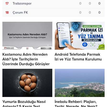
17
Trabzonspor
0
0
0
18
Çorum FK
0
0
0
Kastamonu Adını Nereden
Android Telefonda Parmak
Aldı? İşte Tarihçilerin
İzi ve Yüz Tanıma Kurulumu
Üzerinde Durduğu Görüşler
Yumurta Bozulduğu Nasıl
İnebolu Rehberi: Plajları,
Anlaşılır? 5 Kesin Test
Tarihi, Nerede, Ne Yenir?