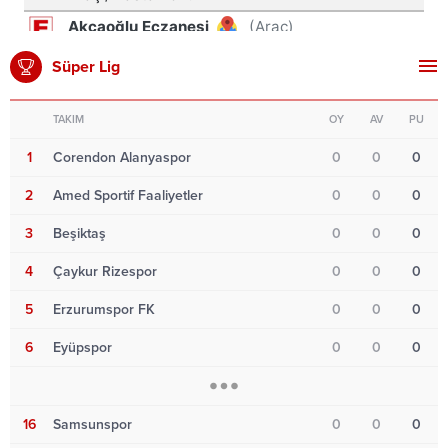
Süper Lig
TAKIM
OY
AV
PU
1
Corendon Alanyaspor
0
0
0
2
Amed Sportif Faaliyetler
0
0
0
3
Beşiktaş
0
0
0
4
Çaykur Rizespor
0
0
0
5
Erzurumspor FK
0
0
0
6
Eyüpspor
0
0
0
16
Samsunspor
0
0
0