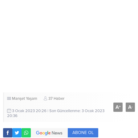
Manşet
Yaşam
37 Haber
A
A
+
-
3 Ocak 2023 20:26 | Son Güncellenme: 3 Ocak 2023
20:36
ABONE OL