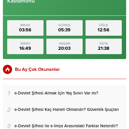
Kastamonu
İMSAK
GÜNEŞ
ÖĞLE
03:56
05:39
12:56
İKİNDİ
AKŞAM
YATSI
16:49
20:03
21:38
Bu Ay Çok Okunanlar
1
e-Devlet Şifresi Almak İçin Yaş Sınırı Var mı?
2
e-Devlet Şifresi Kaç Haneli Olmalıdır? Güvenlik İpuçları
3
e-Devlet Şifresi ile e-İmza Arasındaki Farklar Nelerdir?