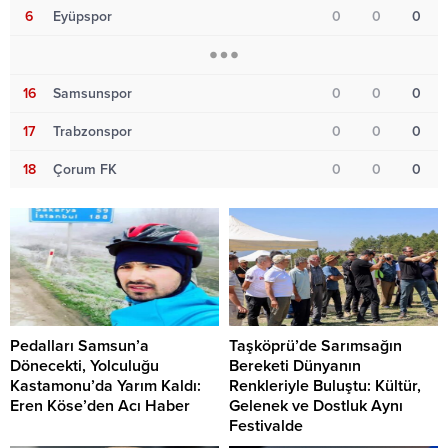
6
Eyüpspor
0
0
0
16
Samsunspor
0
0
0
17
Trabzonspor
0
0
0
18
Çorum FK
0
0
0
Pedalları Samsun’a
Taşköprü’de Sarımsağın
Dönecekti, Yolculuğu
Bereketi Dünyanın
Kastamonu’da Yarım Kaldı:
Renkleriyle Buluştu: Kültür,
Eren Köse’den Acı Haber
Gelenek ve Dostluk Aynı
Festivalde