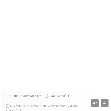
Kültür & Sanat
Manşet
GAFFAROĞLU
A
A
+
-
17 Aralık 2022 12:51 | Son Güncellenme: 17 Aralık
2022 15:14