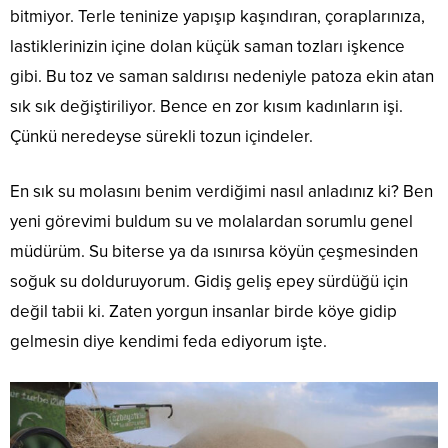
bitmiyor. Terle teninize yapışıp kaşındıran, çoraplarınıza,
lastiklerinizin içine dolan küçük saman tozları işkence
gibi. Bu toz ve saman saldırısı nedeniyle patoza ekin atan
sık sık değiştiriliyor. Bence en zor kısım kadınların işi.
Çünkü neredeyse sürekli tozun içindeler.
En sık su molasını benim verdiğimi nasıl anladınız ki? Ben
yeni görevimi buldum su ve molalardan sorumlu genel
müdürüm. Su biterse ya da ısınırsa köyün çeşmesinden
soğuk su dolduruyorum. Gidiş geliş epey sürdüğü için
değil tabii ki. Zaten yorgun insanlar birde köye gidip
gelmesin diye kendimi feda ediyorum işte.