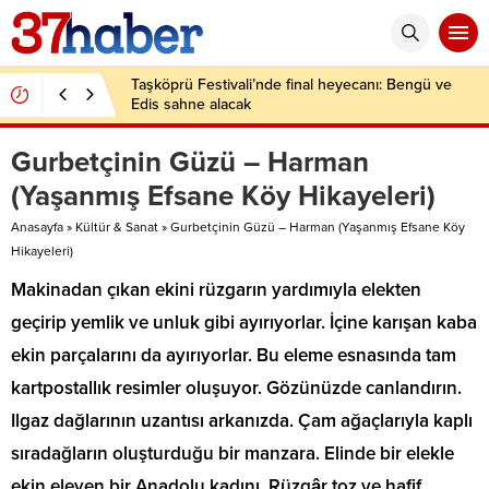
Taşköprü Festivali’nde final heyecanı: Bengü ve
Edis sahne alacak
Gurbetçinin Güzü – Harman
(Yaşanmış Efsane Köy Hikayeleri)
Anasayfa
»
Kültür & Sanat
»
Gurbetçinin Güzü – Harman (Yaşanmış Efsane Köy
Hikayeleri)
Makinadan çıkan ekini rüzgarın yardımıyla elekten
geçirip yemlik ve unluk gibi ayırıyorlar. İçine karışan kaba
ekin parçalarını da ayırıyorlar. Bu eleme esnasında tam
kartpostallık resimler oluşuyor. Gözünüzde canlandırın.
Ilgaz dağlarının uzantısı arkanızda. Çam ağaçlarıyla kaplı
sıradağların oluşturduğu bir manzara. Elinde bir elekle
ekin eleyen bir Anadolu kadını. Rüzgâr toz ve hafif