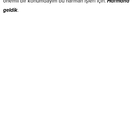
önemli bir konumdayım bu harman işleri için.
Harmana
geldik
.