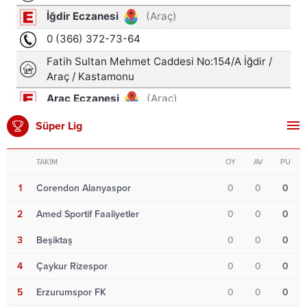
Süper Lig
TAKIM
OY
AV
PU
1
Corendon Alanyaspor
0
0
0
2
Amed Sportif Faaliyetler
0
0
0
3
Beşiktaş
0
0
0
4
Çaykur Rizespor
0
0
0
5
Erzurumspor FK
0
0
0