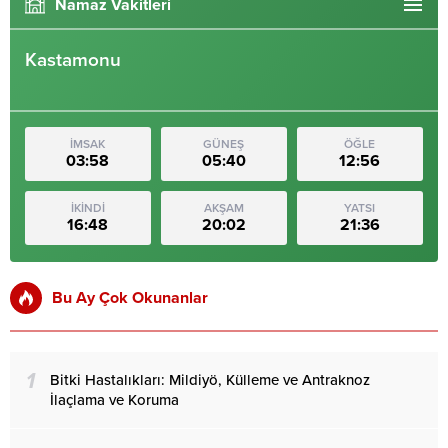
Namaz Vakitleri
Kastamonu
İMSAK
GÜNEŞ
ÖĞLE
03:58
05:40
12:56
İKİNDİ
AKŞAM
YATSI
16:48
20:02
21:36
Bu Ay Çok Okunanlar
1
Bitki Hastalıkları: Mildiyö, Külleme ve Antraknoz
İlaçlama ve Koruma