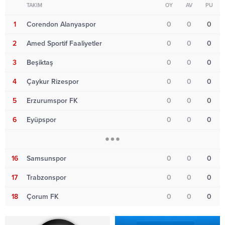
TAKIM
OY
AV
PU
1
Corendon Alanyaspor
0
0
0
2
Amed Sportif Faaliyetler
0
0
0
3
Beşiktaş
0
0
0
4
Çaykur Rizespor
0
0
0
5
Erzurumspor FK
0
0
0
6
Eyüpspor
0
0
0
16
Samsunspor
0
0
0
17
Trabzonspor
0
0
0
18
Çorum FK
0
0
0