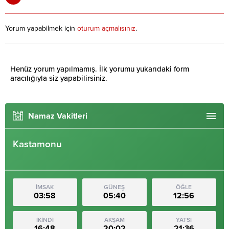
Yorum yapabilmek için
oturum açmalısınız
.
Henüz yorum yapılmamış. İlk yorumu yukarıdaki form
aracılığıyla siz yapabilirsiniz.
Namaz Vakitleri
Kastamonu
İMSAK
GÜNEŞ
ÖĞLE
03:58
05:40
12:56
İKİNDİ
AKŞAM
YATSI
16:48
20:02
21:36