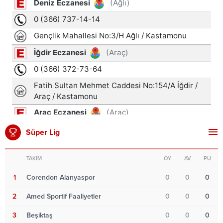
Süper Lig
TAKIM
OY
AV
PU
1
Corendon Alanyaspor
0
0
0
2
Amed Sportif Faaliyetler
0
0
0
3
Beşiktaş
0
0
0