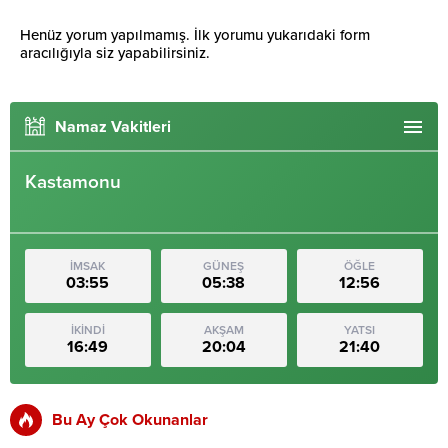
Henüz yorum yapılmamış. İlk yorumu yukarıdaki form
aracılığıyla siz yapabilirsiniz.
Namaz Vakitleri
Kastamonu
İMSAK
GÜNEŞ
ÖĞLE
03:55
05:38
12:56
İKİNDİ
AKŞAM
YATSI
16:49
20:04
21:40
Bu Ay Çok Okunanlar