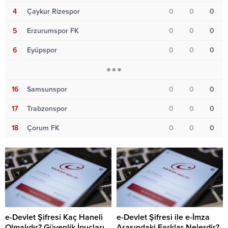
4
Çaykur Rizespor
0
0
0
5
Erzurumspor FK
0
0
0
6
Eyüpspor
0
0
0
16
Samsunspor
0
0
0
17
Trabzonspor
0
0
0
18
Çorum FK
0
0
0
e-Devlet Şifresi Kaç Haneli
e-Devlet Şifresi ile e-İmza
Olmalıdır? Güvenlik İpuçları
Arasındaki Farklar Nelerdir?