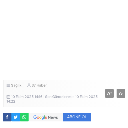
Sağlık
37 Haber
A
A
+
-
10 Ekim 2025 14:16 | Son Güncellenme: 10 Ekim 2025
14:22
ABONE OL