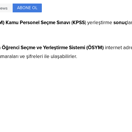
ABONE OL
YM) Kamu Personel Seçme Sınavı
(
KPSS
) yerleştirme
sonuç
la
n
Öğrenci Seçme ve Yerleştirme Sistemi (
ÖSYM)
internet adr
araları ve şifreleri ile ulaşabilirler.