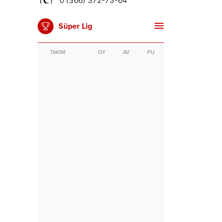
Süper Lig
TAKIM
OY
AV
PU