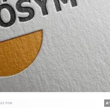
A
+
22 11:06