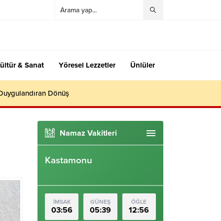
ültür & Sanat
Yöresel Lezzetler
Ünlüler
 Duygulandıran Dönüş
Namaz Vakitleri
Kastamonu
İMSAK
GÜNEŞ
ÖĞLE
03:56
05:39
12:56