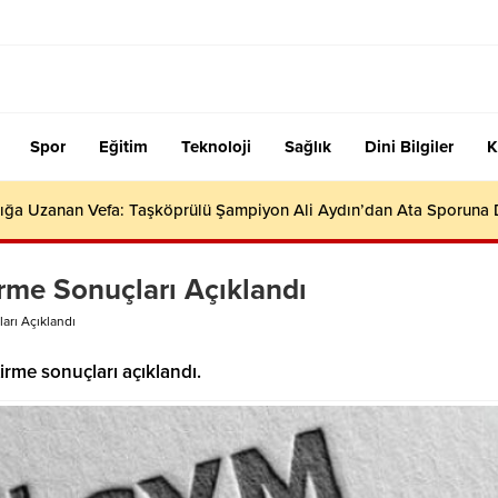
Spor
Eğitim
Teknoloji
Sağlık
Dini Bilgiler
K
ığa Uzanan Vefa: Taşköprülü Şampiyon Ali Aydın’dan Ata Sporuna
rme Sonuçları Açıklandı
arı Açıklandı
rme sonuçları açıklandı.