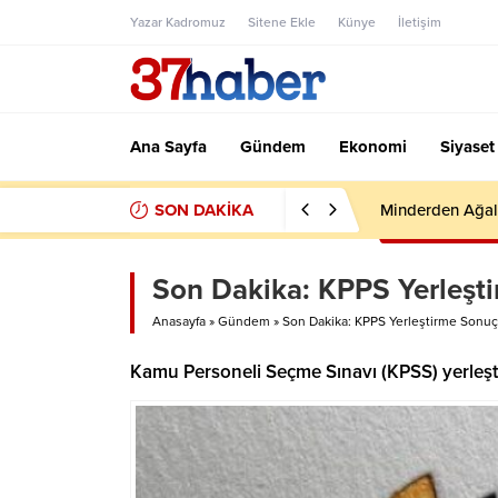
Yazar Kadromuz
Sitene Ekle
Künye
İletişim
Ana Sayfa
Gündem
Ekonomi
Siyaset
SON DAKİKA
Minderden Ağal
Son Dakika: KPPS Yerleşti
Anasayfa
»
Gündem
»
Son Dakika: KPPS Yerleştirme Sonuçl
Kamu Personeli Seçme Sınavı (KPSS) yerleşti