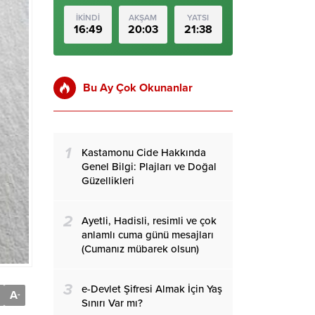
İKİNDİ
AKŞAM
YATSI
16:49
20:03
21:38
Bu Ay Çok Okunanlar
1
Kastamonu Cide Hakkında
Genel Bilgi: Plajları ve Doğal
Güzellikleri
2
Ayetli, Hadisli, resimli ve çok
anlamlı cuma günü mesajları
(Cumanız mübarek olsun)
3
e-Devlet Şifresi Almak İçin Yaş
A
-
Sınırı Var mı?