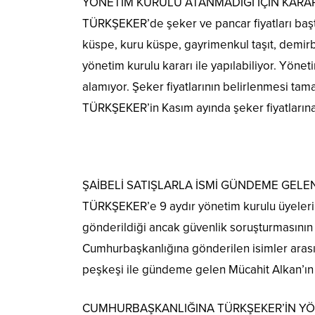
YÖNETİM KURULU ATANMADIĞI İÇİN KARA
TÜRKŞEKER’de şeker ve pancar fiyatları başta
küspe, kuru küspe, gayrimenkul taşıt, demirbaş
yönetim kurulu kararı ile yapılabiliyor. Yönet
alamıyor. Şeker fiyatlarının belirlenmesi t
TÜRKŞEKER’in Kasım ayında şeker fiyatlarına 
ŞAİBELİ SATIŞLARLA İSMİ GÜNDEME GEL
TÜRKŞEKER’e 9 aydır yönetim kurulu üyeleri 
gönderildiği ancak güvenlik soruşturmasının 
Cumhurbaşkanlığına gönderilen isimler aras
peşkeşi ile gündeme gelen Mücahit Alkan’ın 
CUMHURBAŞKANLIĞINA TÜRKŞEKER’İN YÖN