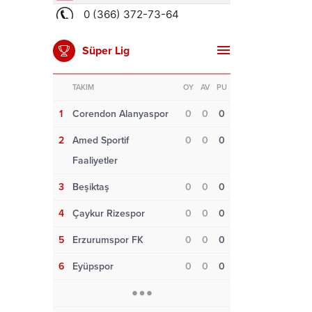
Süper Lig
TAKIM
OY
AV
PU
1
Corendon Alanyaspor
0
0
0
2
Amed Sportif
0
0
0
Faaliyetler
3
Beşiktaş
0
0
0
4
Çaykur Rizespor
0
0
0
5
Erzurumspor FK
0
0
0
6
Eyüpspor
0
0
0