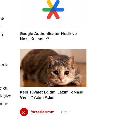
rak
k
Google Authenticator Nedir ve
tü
Nasıl Kullanılır?
ecede
ıktı.
Kedi Tuvalet Eğitimi Lazımlık Nasıl
kişiye
Verilir? Adım Adım
önüne
Yazarlarımız
TÜMÜ