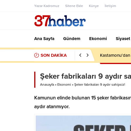
Yazar Kadromuz
Sitene Ekle
Künye
İletişim
Ana Sayfa
Gündem
Ekonomi
Siyaset
SON DAKİKA
Kastamonu’dan F
Şeker fabrikaları 9 aydır sa
Anasayfa
»
Ekonomi
»
Şeker fabrikaları 9 aydır sahipsiz!
Kamunun elinde bulunan 15 şeker fabrikasın
aydır atanmıyor.