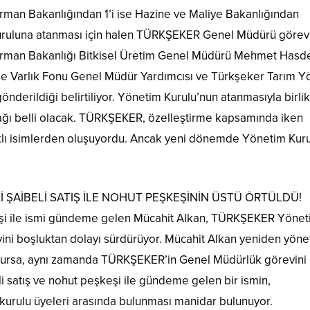
man Bakanlığından 1’i ise Hazine ve Maliye Bakanlığından
ruluna atanması için halen TÜRKŞEKER Genel Müdürü görevi
e Orman Bakanlığı Bitkisel Üretim Genel Müdürü Mehmet Hasd
ile Varlık Fonu Genel Müdür Yardımcısı ve Türkşeker Tarım Y
önderildiği belirtiliyor. Yönetim Kurulu’nun atanmasıyla birli
ı belli olacak. TÜRKŞEKER, özelleştirme kapsamında iken
klı isimlerden oluşuyordu. Ancak yeni dönemde Yönetim Kur
 ŞAİBELİ SATIŞ İLE NOHUT PEŞKEŞİNİN ÜSTÜ ÖRTÜLDÜ!
eşi ile ismi gündeme gelen Mücahit Alkan, TÜRKŞEKER Yöne
ini boşluktan dolayı sürdürüyor. Mücahit Alkan yeniden yöne
olursa, aynı zamanda TÜRKŞEKER’in Genel Müdürlük görevini
 satış ve nohut peşkeşi ile gündeme gelen bir ismin,
rulu üyeleri arasında bulunması manidar bulunuyor.