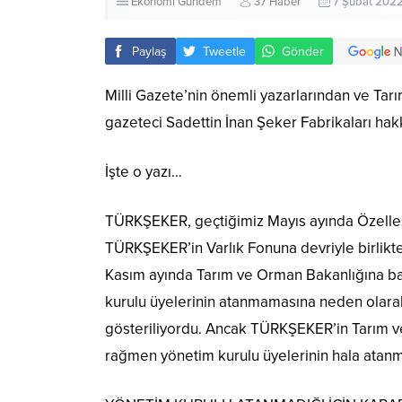
Ekonomi
Gündem
37 Haber
7 Şubat 2022
Paylaş
Tweetle
Gönder
Milli Gazete’nin önemli yazarlarından ve Ta
gazeteci Sadettin İnan Şeker Fabrikaları hak
İşte o yazı…
TÜRKŞEKER, geçtiğimiz Mayıs ayında Özelleşt
TÜRKŞEKER’in Varlık Fonuna devriyle birlikte
Kasım ayında Tarım ve Orman Bakanlığına bağ
kurulu üyelerinin atanmamasına neden olara
gösteriliyordu. Ancak TÜRKŞEKER’in Tarım 
rağmen yönetim kurulu üyelerinin hala atanm