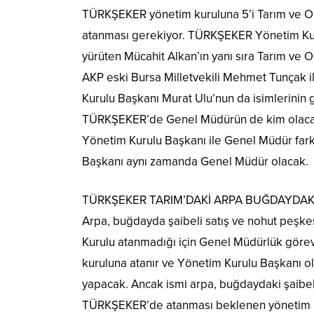
TÜRKŞEKER yönetim kuruluna 5’i Tarım ve Or
atanması gerekiyor. TÜRKŞEKER Yönetim Ku
yürüten Mücahit Alkan’ın yanı sıra Tarım v
AKP eski Bursa Milletvekili Mehmet Tunçak 
Kurulu Başkanı Murat Ulu’nun da isimlerinin g
TÜRKŞEKER’de Genel Müdürün de kim olacağ
Yönetim Kurulu Başkanı ile Genel Müdür far
Başkanı aynı zamanda Genel Müdür olacak.
TÜRKŞEKER TARIM’DAKİ ARPA BUĞDAYDAKİ
Arpa, buğdayda şaibeli satış ve nohut peşk
Kurulu atanmadığı için Genel Müdürlük görev
kuruluna atanır ve Yönetim Kurulu Başkanı 
yapacak. Ancak ismi arpa, buğdaydaki şaibeli
TÜRKŞEKER’de atanması beklenen yönetim ku