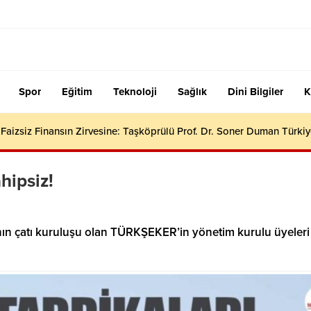
Spor
Eğitim
Teknoloji
Sağlık
Dini Bilgiler
K
aizsiz Finansın Zirvesine: Taşköprülü Prof. Dr. Soner Duman Türkiy
hipsiz!
ın çatı kuruluşu olan TÜRKŞEKER’in yönetim kurulu üyeleri