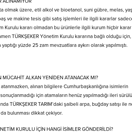
R ALINAMIYOR
 olmak üzere, etil alkol ve bioetanol, suni gübre, melas, ya
 ve makine tesis gibi satış işlemleri ile ilgili kararlar sadec
im Kurulu kararı olmadan bu ürünlerle ilgili kurum hiçbir karar
amamen TÜRKŞEKER Yönetim Kurulu kararına bağlı olduğu için,
yaptığı yüzde 25 zam mevzuatlara aykırı olarak yapılmıştı.
EN MÜCAHİT ALKAN YENİDEN ATANACAK MI?
atanmazken, alınan bilgilere Cumhurbaşkanlığına isimlerin
sonuçlanmadığı için atamaların henüz yapılmadığı ileri sürülü
ında TÜRKŞEKER TARIM’daki şaibeli arpa, buğday satışı ile n
da bulunması dikkat çekiyor.
ETİM KURULU İÇİN HANGİ İSİMLER GÖNDERİLDİ?