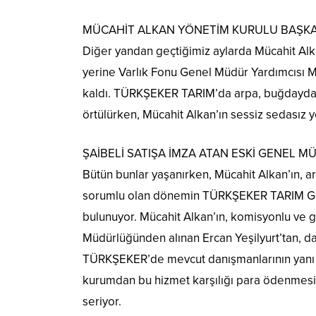
MÜCAHİT ALKAN YÖNETİM KURULU BAŞKAN
Diğer yandan geçtiğimiz aylarda Mücahit A
yerine Varlık Fonu Genel Müdür Yardımcısı Mu
kaldı. TÜRKŞEKER TARIM’da arpa, buğdaydaki 
örtülürken, Mücahit Alkan’ın sessiz sedasız 
ŞAİBELİ SATIŞA İMZA ATAN ESKİ GENEL 
Bütün bunlar yaşanırken, Mücahit Alkan’ın, a
sorumlu olan dönemin TÜRKŞEKER TARIM Ge
bulunuyor. Mücahit Alkan’ın, komisyonlu ve 
Müdürlüğünden alınan Ercan Yeşilyurt’tan, dan
TÜRKŞEKER’de mevcut danışmanlarının yanı sır
kurumdan bu hizmet karşılığı para ödenmesi, 
seriyor.