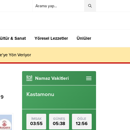
ültür & Sanat
Yöresel Lezzetler
Ünlüler
e’ye Yön Veriyor
Namaz Vakitleri
Kastamonu
 9
İMSAK
GÜNEŞ
ÖĞLE
03:55
05:38
12:56