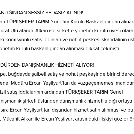
LIĞINDAN SESSİZ SEDASIZ ALINDI!
lkan TÜRKŞEKER TARIM Yönetim Kurulu Başkanlığından alına
rat Ulu atandı. Alkan ise şirkette yönetim kurulu üyesi olara
komisyonlu satış iddiaları ve nohut peşkeşi skandalının üs
yönetim kurulu başkanlığından alınması dikkat çekmişti.
MÜDÜRDEN DANIŞMANLIK HİZMETİ ALIYOR!
rpa, buğdayda şaibeli satış ve nohut peşkeşinde birinci der
nel Müdürü Ercan Yeşilyurt’tan da vazgeçememesi manidar
gizli satış iddialarının ardından TÜRKŞEKER TARIM Genel
ışmanlık şirketi üstünden danışmanlık hizmeti aldığı ortaya ç
a Ercan Yeşilyurt’tan dışarıdan hizmet satın alınması ve bu 
Mücahit Alkan ile Ercan Yeşilyurt arasındaki ilişkiyi gözler 