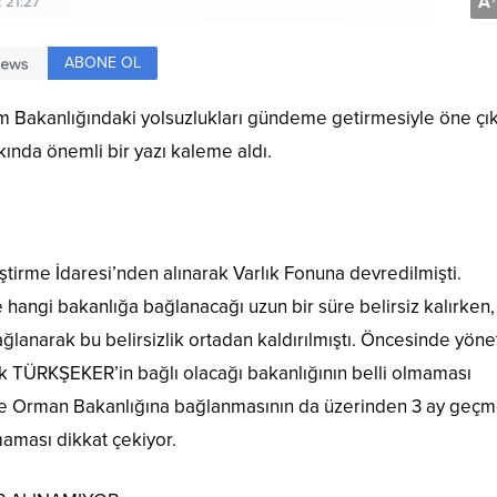
A
+
 21:27
ABONE OL
rım Bakanlığındaki yolsuzlukları gündeme getirmesiyle öne çı
kında önemli bir yazı kaleme aldı.
irme İdaresi’nden alınarak Varlık Fonuna devredilmişti.
 hangi bakanlığa bağlanacağı uzun bir süre belirsiz kalırken,
lanarak bu belirsizlik ortadan kaldırılmıştı. Öncesinde yöne
k TÜRKŞEKER’in bağlı olacağı bakanlığının belli olmaması
ve Orman Bakanlığına bağlanmasının da üzerinden 3 ay geç
aması dikkat çekiyor.