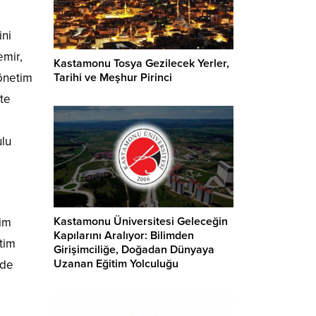
ni
emir,
Kastamonu Tosya Gezilecek Yerler,
Tarihi ve Meşhur Pirinci
önetim
kte
ulu
Kastamonu Üniversitesi Geleceğin
tim
Kapılarını Aralıyor: Bilimden
tim
Girişimciliğe, Doğadan Dünyaya
Uzanan Eğitim Yolculuğu
 de