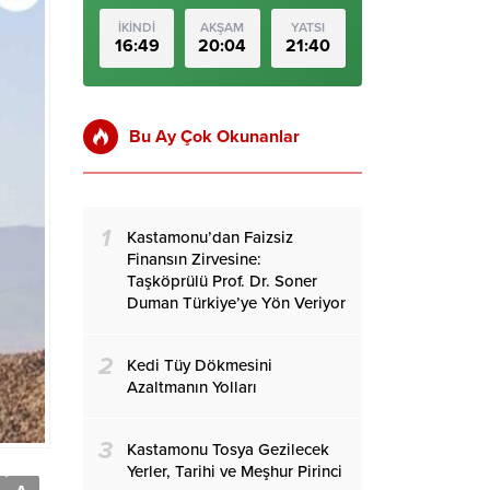
İKİNDİ
AKŞAM
YATSI
16:49
20:04
21:40
Bu Ay Çok Okunanlar
1
Kastamonu’dan Faizsiz
Finansın Zirvesine:
Taşköprülü Prof. Dr. Soner
Duman Türkiye’ye Yön Veriyor
2
Kedi Tüy Dökmesini
Azaltmanın Yolları
3
Kastamonu Tosya Gezilecek
Yerler, Tarihi ve Meşhur Pirinci