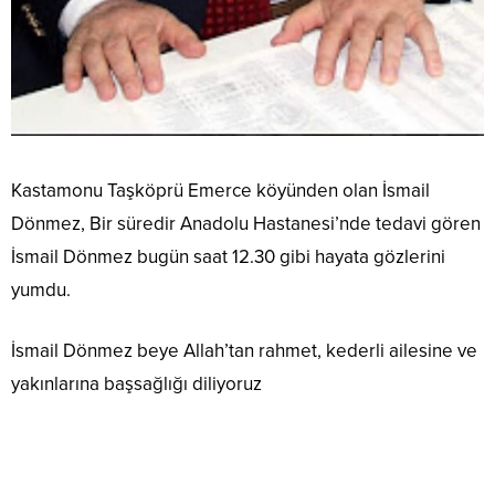
Kastamonu Taşköprü Emerce köyünden olan İsmail
Dönmez, Bir süredir Anadolu Hastanesi’nde tedavi gören
İsmail Dönmez bugün saat 12.30 gibi hayata gözlerini
yumdu.
İsmail Dönmez beye Allah’tan rahmet, kederli ailesine ve
yakınlarına başsağlığı diliyoruz