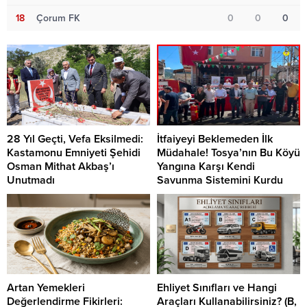
18
Çorum FK
0
0
0
28 Yıl Geçti, Vefa Eksilmedi:
İtfaiyeyi Beklemeden İlk
Kastamonu Emniyeti Şehidi
Müdahale! Tosya’nın Bu Köyü
Osman Mithat Akbaş’ı
Yangına Karşı Kendi
Unutmadı
Savunma Sistemini Kurdu
Artan Yemekleri
Ehliyet Sınıfları ve Hangi
Değerlendirme Fikirleri:
Araçları Kullanabilirsiniz? (B,