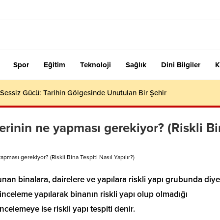
Spor
Eğitim
Teknoloji
Sağlık
Dini Bilgiler
K
essiz Gücü: Tarihin Gölgesinde Unutulan Bir Şehir
lerinin ne yapması gerekiyor? (Riskli B
apması gerekiyor? (Riskli Bina Tespiti Nasıl Yapılır?)
nan binalara, dairelere ve yapılara riskli yapı grubunda diye
an inceleme yapılarak binanın riskli yapı olup olmadığı
ncelemeye ise riskli yapı tespiti denir.