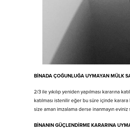
BİNADA ÇOĞUNLUĞA UYMAYAN MÜLK SA
2/3 ile yıkılıp yeniden yapılması kararına kat
katılması istenilir eğer bu süre içinde karara 
size aman imzalama derse inanmayın eviniz sa
BİNANIN GÜÇLENDİRME KARARINA UYM