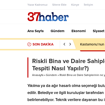
Yazar Kadromuz
Sitene Ekle
Künye
İletişim
Ana Sayfa
Gündem
Ekonomi
Siyaset
SON DAKİKA
Kastamonu’nun S
Riskli Bina ve Daire Sahip
Tespiti Nasıl Yapılır?)
Anasayfa
»
Gündem
»
Riskli Bina ve Daire Sahiplerinin ne y
Yıkılma ya da ağır hasarlı olma seçeneği bulu
edilir. Belediye ve ilgili kuruluşlar tarafınd
belirlenebiliyor. Teknik verilere dayanan bu i