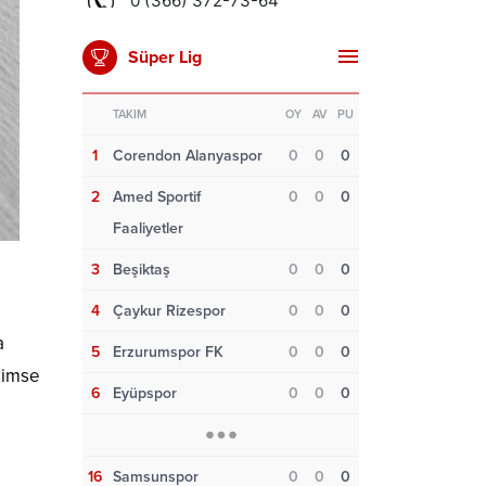
Süper Lig
TAKIM
OY
AV
PU
1
Corendon Alanyaspor
0
0
0
2
Amed Sportif
0
0
0
Faaliyetler
3
Beşiktaş
0
0
0
4
Çaykur Rizespor
0
0
0
a
5
Erzurumspor FK
0
0
0
 kimse
6
Eyüpspor
0
0
0
16
Samsunspor
0
0
0