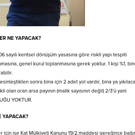
ER NE YAPACAK?
6 sayılı kentsel dönüşüm yasasına göre riskli yapı tespiti
masına, genel kurul toplanmasına gerek yoktur. 1 kişi %1, bin
bilir.
z kesinleştikten sonra bina için 2 adet yol vardır, bina ya yıkılac
kli olan oran arsa payının (malik sayısının değil) 2/3’ü yani
LUĞU YOKTUR.
E YAPACAK?
r için ise Kat Mülkiyeti Kanunu 19/2.maddesi gereğince bağı