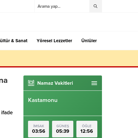
ültür & Sanat
Yöresel Lezzetler
Ünlüler
ina
Namaz Vakitleri
Kastamonu
 ifade
İMSAK
GÜNEŞ
ÖĞLE
03:56
05:39
12:56