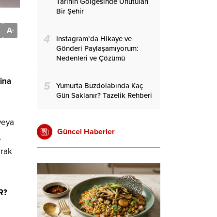
Tarihin Gölgesinde Unutulan
Bir Şehir
A
-
4
Instagram’da Hikaye ve
Gönderi Paylaşamıyorum:
Nedenleri ve Çözümü
bina
5
Yumurta Buzdolabında Kaç
Gün Saklanır? Tazelik Rehberi
veya
Güncel Haberler
,
erak
R?