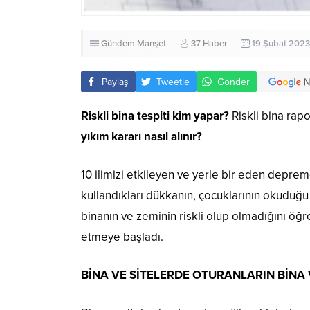
Gündem
Manşet
37 Haber
19 Şubat 2023
Paylaş
Tweetle
Gönder
Riskli bina tespiti kim yapar?
Riskli bina rapo
yıkım kararı nasıl alınır?
10 ilimizi etkileyen ve yerle bir eden depre
kullandıkları dükkanın, çocuklarının okuduğu
binanın ve zeminin riskli olup olmadığını ö
etmeye başladı.
BİNA VE SİTELERDE OTURANLARIN BİNA 