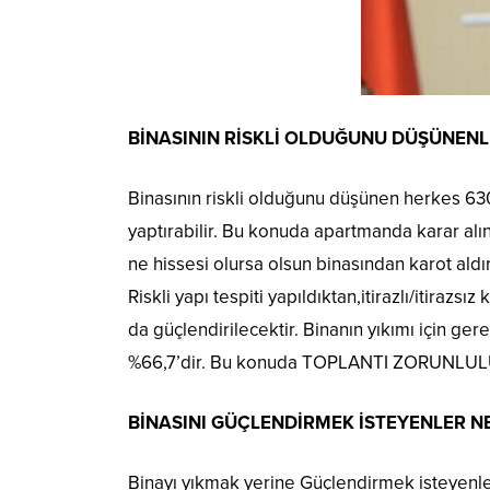
BİNASININ RİSKLİ OLDUĞUNU DÜŞÜNENL
Binasının riskli olduğunu düşünen herkes 630
yaptırabilir. Bu konuda apartmanda karar alın
ne hissesi olursa olsun binasından karot aldıra
Riskli yapı tespiti yapıldıktan,itirazlı/itirazsı
da güçlendirilecektir. Binanın yıkımı için gere
%66,7’dir. Bu konuda TOPLANTI ZORUNLU
BİNASINI GÜÇLENDİRMEK İSTEYENLER N
Binayı yıkmak yerine Güçlendirmek isteyenle