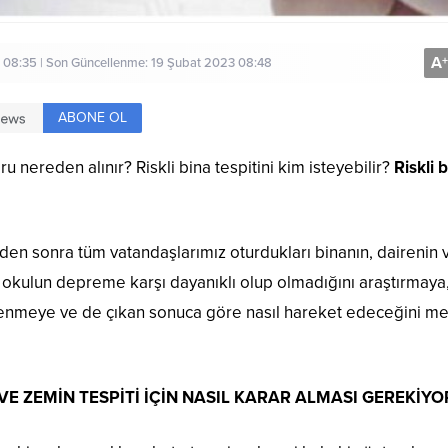
A
+
 08:35 | Son Güncellenme: 19 Şubat 2023 08:48
ABONE OL
ru nereden alınır? Riskli bina tespitini kim isteyebilir?
Riskli 
mden sonra tüm vatandaşlarımız oturdukları binanın, dairenin 
 okulun depreme karşı dayanıklı olup olmadığını araştırmaya
ğrenmeye ve de çıkan sonuca göre nasıl hareket edeceğini m
VE ZEMİN TESPİTİ İÇİN NASIL KARAR ALMASI GEREKİYO