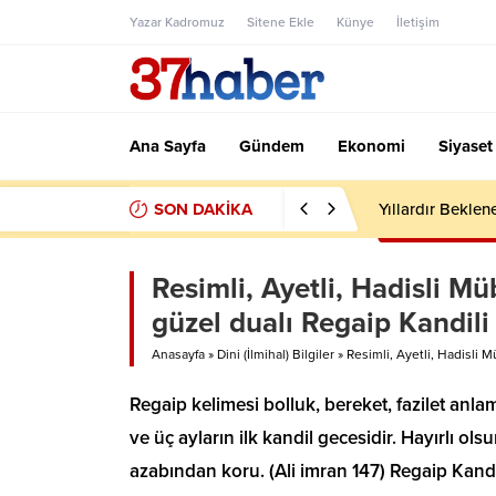
Yazar Kadromuz
Sitene Ekle
Künye
İletişim
Ana Sayfa
Gündem
Ekonomi
Siyaset
SON DAKİKA
Yıllardır Beklen
Resimli, Ayetli, Hadisli M
güzel dualı Regaip Kandili 
Anasayfa
»
Dini (İlmihal) Bilgiler
»
Resimli, Ayetli, Hadisli 
Regaip kelimesi bolluk, bereket, fazilet anlamı
ve üç ayların ilk kandil gecesidir. Hayırlı ol
azabından koru. (Ali imran 147) Regaip Kan