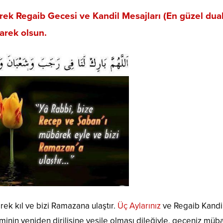
arek Regaib Gecesi ve Kandil Mesajları (En güzel dual
arek olsun.
k kıl ve bizi Ramazana ulaştır.
Üç Aylarınız
ve Regaib Kandil
minin yeniden dirilişine vesile olması dileğiyle, geceniz müb