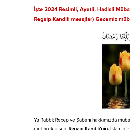
İşte 2024 Resimli, Ayetli, Hadisli Müb
Regaip Kandili mesajlar) Gecemiz müb
Ya Rabbi; Recep ve Şabanı hakkımızda mübare
mübarek olsun.
Regaip Kandili’nin,
İslam ale