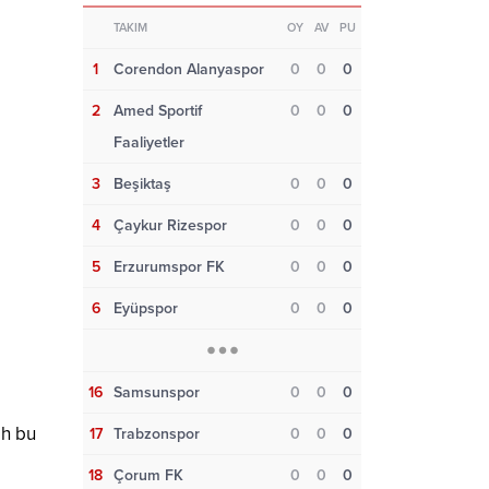
TAKIM
OY
AV
PU
1
Corendon Alanyaspor
0
0
0
2
Amed Sportif
0
0
0
Faaliyetler
3
Beşiktaş
0
0
0
4
Çaykur Rizespor
0
0
0
5
Erzurumspor FK
0
0
0
6
Eyüpspor
0
0
0
16
Samsunspor
0
0
0
ah bu
17
Trabzonspor
0
0
0
18
Çorum FK
0
0
0