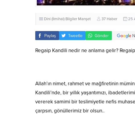
Dini (İlmihal) Bilgiler
Manşet
37 Haber
25 
Paylaş
Tweetle
Gönder
Regaip Kandili nedir ne anlama gelir? Regaip
Allah’ın nimet, rahmet ve mağfiretinin mümi
Kandili’nde, bir yıllık yaşantımızı, ibadetler
vererek samimi bir teslimiyetle nefis muhase
çarpsın, gönüllerimiz bir olsun..