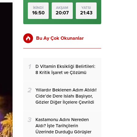
İKİNDİ
AKŞAM
YATSI
16:50
20:07
21:43
Bu Ay Çok Okunanlar
1
D Vitamin Eksikliği Belirtileri:
8 Kritik İşaret ve Çözümü
2
Yıllardır Beklenen Adım Atıldı!
Cide’de Dere Islahı Başlıyor,
Gözler Diğer İlçelere Çevrildi
3
Kastamonu Adını Nereden
Aldı? İşte Tarihçilerin
Üzerinde Durduğu Görüşler