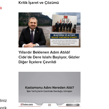
Kritik İşaret ve Çözümü
ı
Yıllardır Beklenen Adım Atıldı!
Cide’de Dere Islahı Başlıyor, Gözler
Diğer İlçelere Çevrildi
iniz
arek,