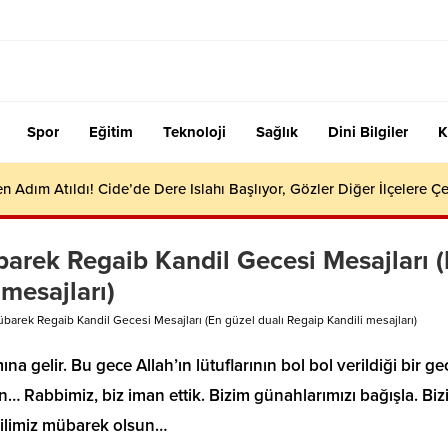
Spor
Eğitim
Teknoloji
Sağlık
Dini Bilgiler
K
en Adım Atıldı! Cide’de Dere Islahı Başlıyor, Gözler Diğer İlçelere Çe
übarek Regaib Kandil Gecesi Mesajları 
mesajları)
Mübarek Regaib Kandil Gecesi Mesajları (En güzel dualı Regaip Kandili mesajları)
na gelir. Bu gece Allah’ın lütuflarının bol bol verildiği bir ge
sun… Rabbimiz, biz iman ettik. Bizim günahlarımızı bağışla. Biz
dilimiz mübarek olsun…