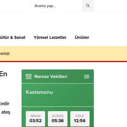
ültür & Sanat
Yöresel Lezzetler
Ünlüler
vrildi
(En
Namaz Vakitleri
Kastamonu
cedir
i ateş
İMSAK
GÜNEŞ
ÖĞLE
03:52
05:36
12:56