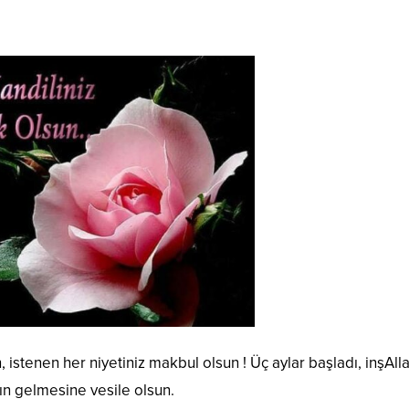
 istenen her niyetiniz makbul olsun ! Üç aylar başladı, inşAll
rın gelmesine vesile olsun.