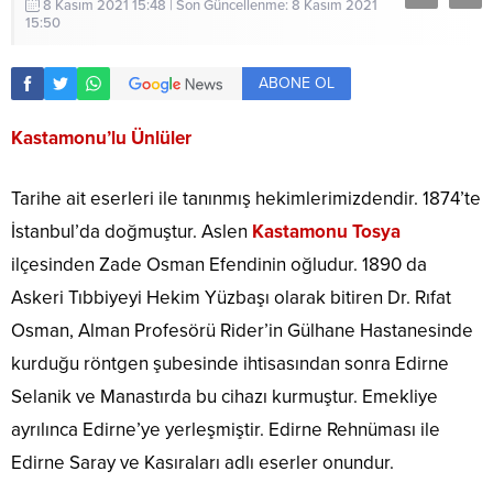
8 Kasım 2021 15:48 | Son Güncellenme: 8 Kasım 2021
15:50
ABONE OL
Kastamonu’lu Ünlüler
Tarihe ait eserleri ile tanınmış hekimlerimizdendir. 1874’te
İs­tanbul’da doğmuştur. Aslen
Kastamonu Tosya
ilçesinden Zade Osman Efendinin oğludur. 1890 da
Askeri Tıbbiyeyi Hekim Yüzbaşı olarak bitiren Dr. Rıfat
Osman, Alman Profesörü Rider’in Gülhane Hastanesinde
kurduğu röntgen şubesinde ihtisasından sonra Edirne
Selanik ve Manastırda bu cihazı kurmuştur. Emekliye
ayrılınca Edirne’ye yerleşmiştir. Edirne Rehnüması ile
Edirne Saray ve Kasıraları adlı eserler onundur.