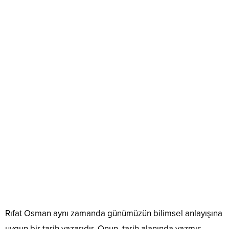
Rıfat Osman aynı zamanda günümüzün bilimsel anlayışına
uygun bir tarih yazarıdır. Onun, tarih alanında yazmış