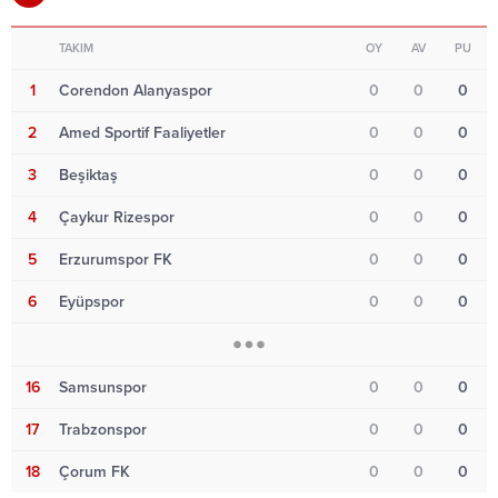
TAKIM
OY
AV
PU
1
Corendon Alanyaspor
0
0
0
2
Amed Sportif Faaliyetler
0
0
0
3
Beşiktaş
0
0
0
4
Çaykur Rizespor
0
0
0
5
Erzurumspor FK
0
0
0
6
Eyüpspor
0
0
0
16
Samsunspor
0
0
0
17
Trabzonspor
0
0
0
18
Çorum FK
0
0
0