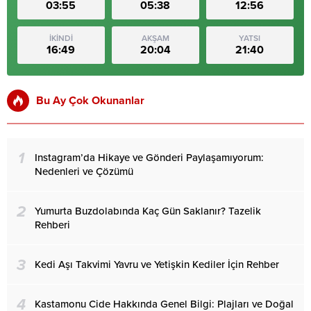
03:55
05:38
12:56
İKİNDİ
AKŞAM
YATSI
16:49
20:04
21:40
Bu Ay Çok Okunanlar
1
Instagram’da Hikaye ve Gönderi Paylaşamıyorum:
Nedenleri ve Çözümü
2
Yumurta Buzdolabında Kaç Gün Saklanır? Tazelik
Rehberi
3
Kedi Aşı Takvimi Yavru ve Yetişkin Kediler İçin Rehber
4
Kastamonu Cide Hakkında Genel Bilgi: Plajları ve Doğal