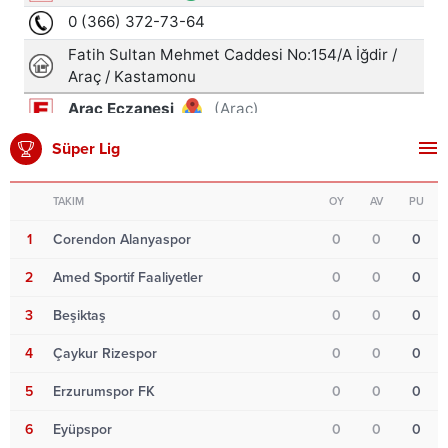
Süper Lig
TAKIM
OY
AV
PU
1
Corendon Alanyaspor
0
0
0
2
Amed Sportif Faaliyetler
0
0
0
3
Beşiktaş
0
0
0
4
Çaykur Rizespor
0
0
0
5
Erzurumspor FK
0
0
0
6
Eyüpspor
0
0
0