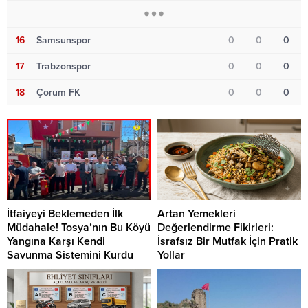
16
Samsunspor
0
0
0
17
Trabzonspor
0
0
0
18
Çorum FK
0
0
0
İtfaiyeyi Beklemeden İlk
Artan Yemekleri
Müdahale! Tosya’nın Bu Köyü
Değerlendirme Fikirleri:
Yangına Karşı Kendi
İsrafsız Bir Mutfak İçin Pratik
Savunma Sistemini Kurdu
Yollar