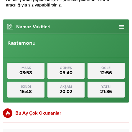
aracılığıyla siz yapabilirsiniz.
Namaz Vakitleri
Kastamonu
İMSAK
GÜNEŞ
ÖĞLE
03:58
05:40
12:56
İKİNDİ
AKŞAM
YATSI
16:48
20:02
21:36
Bu Ay Çok Okunanlar