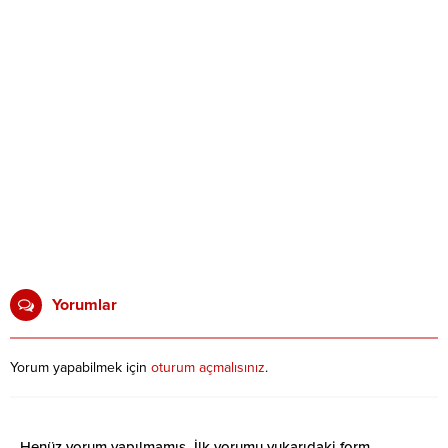
Yorumlar
Yorum yapabilmek için
oturum açmalısınız
.
Henüz yorum yapılmamış. İlk yorumu yukarıdaki form