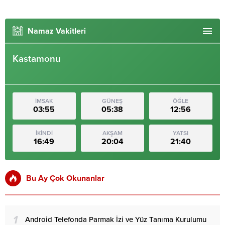
Namaz Vakitleri
Kastamonu
İMSAK
GÜNEŞ
ÖĞLE
03:55
05:38
12:56
İKİNDİ
AKŞAM
YATSI
16:49
20:04
21:40
Bu Ay Çok Okunanlar
1
Android Telefonda Parmak İzi ve Yüz Tanıma Kurulumu