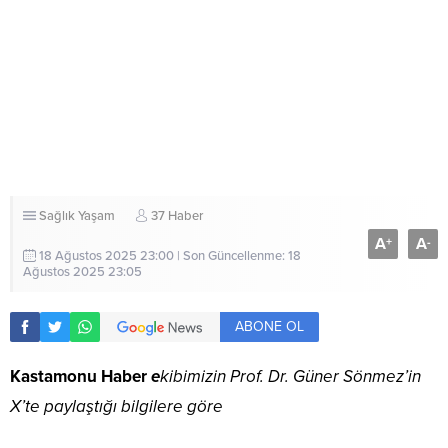
Sağlık
Yaşam
37 Haber
A
A
+
-
18 Ağustos 2025 23:00 | Son Güncellenme: 18
Ağustos 2025 23:05
ABONE OL
Kastamonu Haber
e
kibimizin Prof. Dr. Güner Sönmez’in
X’te paylaştığı bilgilere göre