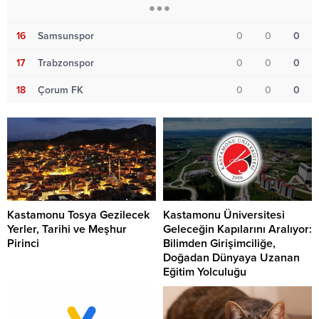
16
Samsunspor
0
0
0
17
Trabzonspor
0
0
0
18
Çorum FK
0
0
0
Kastamonu Tosya Gezilecek
Kastamonu Üniversitesi
Yerler, Tarihi ve Meşhur
Geleceğin Kapılarını Aralıyor:
Pirinci
Bilimden Girişimciliğe,
Doğadan Dünyaya Uzanan
Eğitim Yolculuğu