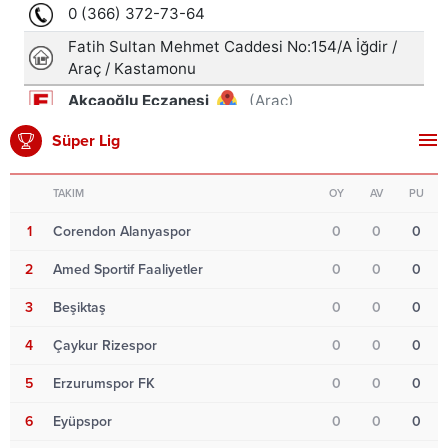
Süper Lig
TAKIM
OY
AV
PU
1
Corendon Alanyaspor
0
0
0
2
Amed Sportif Faaliyetler
0
0
0
3
Beşiktaş
0
0
0
4
Çaykur Rizespor
0
0
0
5
Erzurumspor FK
0
0
0
6
Eyüpspor
0
0
0