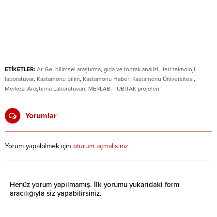
ETİKETLER:
Ar-Ge
,
bilimsel araştırma
,
gıda ve toprak analizi
,
ileri teknoloji
laboratuvar
,
Kastamonu bilim
,
Kastamonu Haber
,
Kastamonu Üniversitesi
,
Merkezi Araştırma Laboratuvarı
,
MERLAB
,
TÜBİTAK projeleri
Yorumlar
Yorum yapabilmek için
oturum açmalısınız
.
Henüz yorum yapılmamış. İlk yorumu yukarıdaki form
aracılığıyla siz yapabilirsiniz.