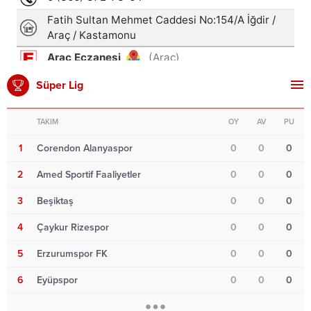
Süper Lig
TAKIM
OY
AV
PU
1
Corendon Alanyaspor
0
0
0
2
Amed Sportif Faaliyetler
0
0
0
3
Beşiktaş
0
0
0
4
Çaykur Rizespor
0
0
0
5
Erzurumspor FK
0
0
0
6
Eyüpspor
0
0
0