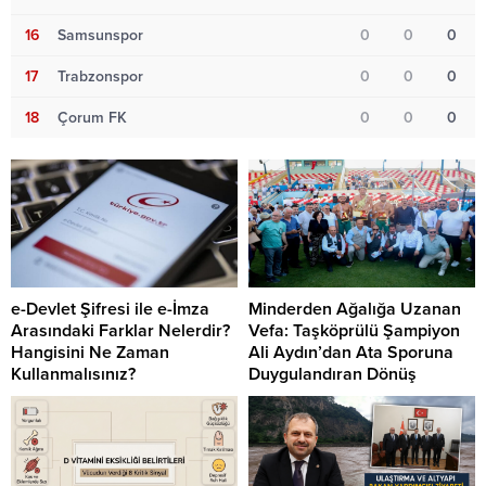
16
Samsunspor
0
0
0
17
Trabzonspor
0
0
0
18
Çorum FK
0
0
0
e-Devlet Şifresi ile e-İmza
Minderden Ağalığa Uzanan
Arasındaki Farklar Nelerdir?
Vefa: Taşköprülü Şampiyon
Hangisini Ne Zaman
Ali Aydın’dan Ata Sporuna
Kullanmalısınız?
Duygulandıran Dönüş