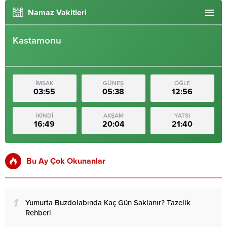
Namaz Vakitleri
Kastamonu
İMSAK
GÜNEŞ
ÖĞLE
03:55
05:38
12:56
İKİNDİ
AKŞAM
YATSI
16:49
20:04
21:40
Bu Ay Çok Okunanlar
1
Yumurta Buzdolabında Kaç Gün Saklanır? Tazelik
Rehberi