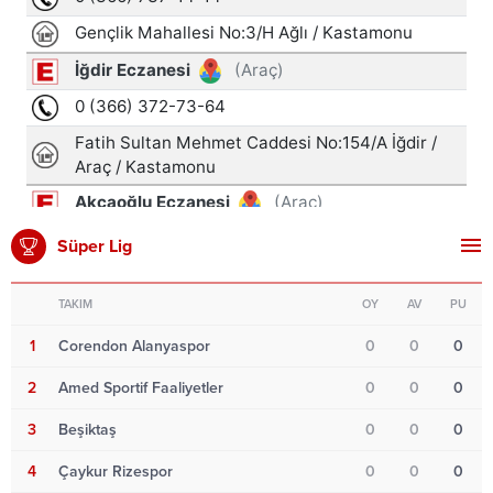
Süper Lig
TAKIM
OY
AV
PU
1
Corendon Alanyaspor
0
0
0
2
Amed Sportif Faaliyetler
0
0
0
3
Beşiktaş
0
0
0
4
Çaykur Rizespor
0
0
0