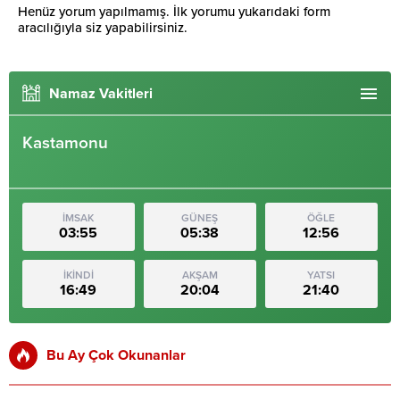
Henüz yorum yapılmamış. İlk yorumu yukarıdaki form
aracılığıyla siz yapabilirsiniz.
Namaz Vakitleri
Kastamonu
İMSAK
GÜNEŞ
ÖĞLE
03:55
05:38
12:56
İKİNDİ
AKŞAM
YATSI
16:49
20:04
21:40
Bu Ay Çok Okunanlar