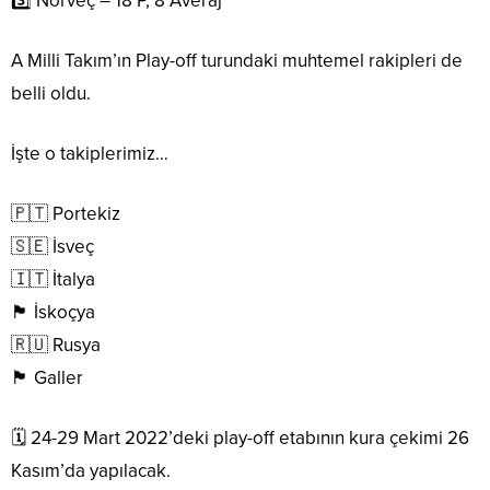
3️⃣ Norveç – 18 P, 8 Averaj
A Milli Takım’ın Play-off turundaki muhtemel rakipleri de
belli oldu.
İşte o takiplerimiz…
🇵🇹 Portekiz
🇸🇪 İsveç
🇮🇹 İtalya
🏴󠁧󠁢󠁳󠁣󠁴󠁿 İskoçya
🇷🇺 Rusya
🏴󠁧󠁢󠁷󠁬󠁳󠁿 Galler
🗓 24-29 Mart 2022’deki play-off etabının kura çekimi 26
Kasım’da yapılacak.