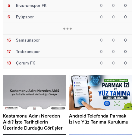
5
Erzurumspor FK
0
0
0
6
Eyüpspor
0
0
0
16
Samsunspor
0
0
0
17
Trabzonspor
0
0
0
18
Çorum FK
0
0
0
Kastamonu Adını Nereden
Android Telefonda Parmak
Aldı? İşte Tarihçilerin
İzi ve Yüz Tanıma Kurulumu
Üzerinde Durduğu Görüşler