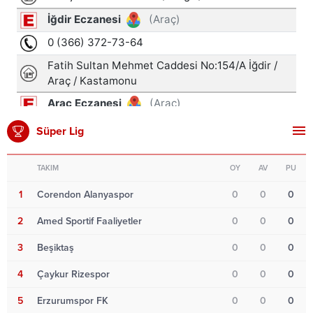
Süper Lig
TAKIM
OY
AV
PU
1
Corendon Alanyaspor
0
0
0
2
Amed Sportif Faaliyetler
0
0
0
3
Beşiktaş
0
0
0
4
Çaykur Rizespor
0
0
0
5
Erzurumspor FK
0
0
0