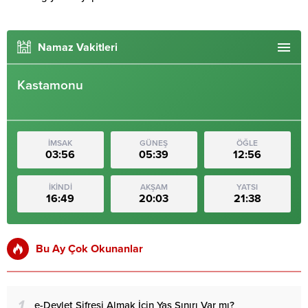
Namaz Vakitleri
Kastamonu
İMSAK
GÜNEŞ
ÖĞLE
03:56
05:39
12:56
İKİNDİ
AKŞAM
YATSI
16:49
20:03
21:38
Bu Ay Çok Okunanlar
1
e-Devlet Şifresi Almak İçin Yaş Sınırı Var mı?