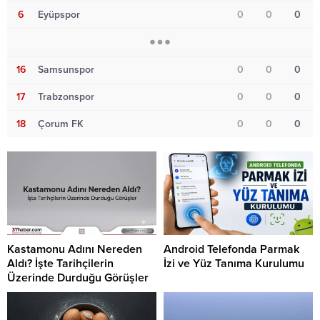
6
Eyüpspor
0
0
0
16
Samsunspor
0
0
0
17
Trabzonspor
0
0
0
18
Çorum FK
0
0
0
Kastamonu Adını Nereden
Android Telefonda Parmak
Aldı? İşte Tarihçilerin
İzi ve Yüz Tanıma Kurulumu
Üzerinde Durduğu Görüşler