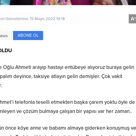
A
+
 Son Güncellenme: 15 Mayıs 2022 19:18
ABONE OL
 OLDU
Oğlu Ahmeti arayıp hastayı entübeye alıyoruz buraya gelin
palım deyince, taksiye atlayın gelin demişler. Çok vakit
.
met’i telefonla teselli etmekten başka çarem yoktu öyle de
nleyen ve çözüm bulmaya çalışan bir yapısı var her zaman..
gün önce köye anne ve babamı almaya giderken konuşmuş ve