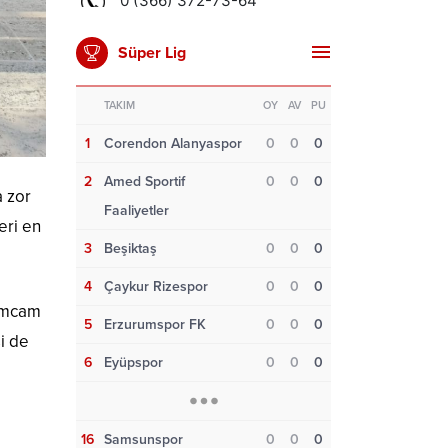
Süper Lig
TAKIM
OY
AV
PU
1
Corendon Alanyaspor
0
0
0
2
Amed Sportif
0
0
0
a zor
Faaliyetler
eri en
3
Beşiktaş
0
0
0
4
Çaykur Rizespor
0
0
0
 Amcam
5
Erzurumspor FK
0
0
0
i de
6
Eyüpspor
0
0
0
.
16
Samsunspor
0
0
0