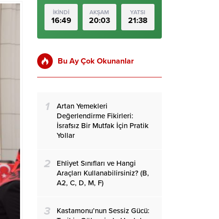
İKİNDİ
AKŞAM
YATSI
16:49
20:03
21:38
Bu Ay Çok Okunanlar
1
Artan Yemekleri
Değerlendirme Fikirleri:
İsrafsız Bir Mutfak İçin Pratik
Yollar
2
Ehliyet Sınıfları ve Hangi
Araçları Kullanabilirsiniz? (B,
A2, C, D, M, F)
3
Kastamonu’nun Sessiz Gücü: