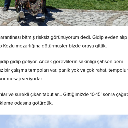
arantinası bitmiş risksiz görünüyorum dedi. Gidip evden alıp
 Kozlu mezarlığına götürmüşler bizde oraya gittik.
idip gidip geliyor. Ancak görevlilerin sakinliği şahsen beni
sız bir çalışma tempoları var, panik yok ve çok rahat, tempolu
yor mesajı veriyorlar.
ar ve sürekli çıkan tabutlar… Gittiğimizde 10-15’ sonra çağırd
 bekleme odasına götürdük.