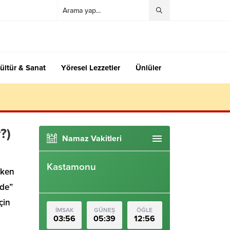
ültür & Sanat
Yöresel Lezzetler
Ünlüler
?)
Namaz Vakitleri
Kastamonu
şken
 de”
çin
İMSAK
GÜNEŞ
ÖĞLE
03:56
05:39
12:56