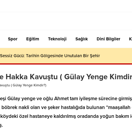
Spor
Eğitim
Teknoloji
Sağlık
Dini Bilgiler
K
essiz Gücü: Tarihin Gölgesinde Unutulan Bir Şehir
e Hakka Kavuştu ( Gülay Yenge Kimdir
vuştu ( Gülay Yenge Kimdir?)
eşi Gülay yenge ve oğlu Ahmet tam iyileşme sürecine girmi
, böbrek nakli olan ve şeker hastalığıda bulunan “maaşallah
aköydeki özel hastaneye kaldırılmış oradanda yoğun bakım i
ş.