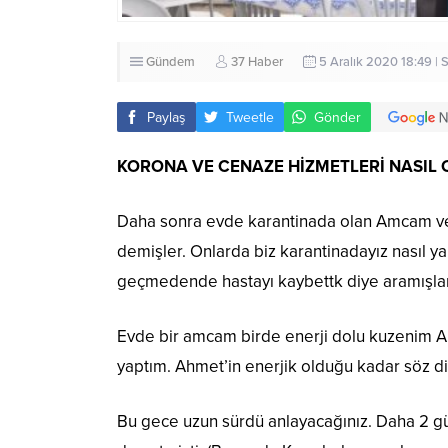
Gündem
37 Haber
5 Aralık 2020 18:49 |
Paylaş
Tweetle
Gönder
KORONA VE CENAZE HİZMETLERİ NASIL
Daha sonra evde karantinada olan Amcam ve 
demişler. Onlarda biz karantinadayız nasıl ya
geçmedende hastayı kaybettk diye aramışlar
Evde bir amcam birde enerji dolu kuzenim Ah
yaptım. Ahmet’in enerjik olduğu kadar söz di
Bu gece uzun sürdü anlayacağınız. Daha 2 