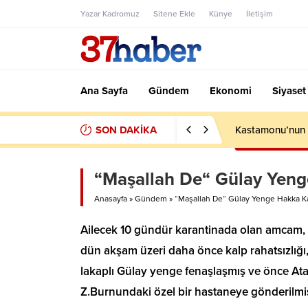
Yazar Kadromuz
Sitene Ekle
Künye
İletişim
Ana Sayfa
Gündem
Ekonomi
Siyaset
SON DAKİKA
Kastamonu’nun S
“Maşallah De“ Gülay Yeng
Anasayfa
»
Gündem
»
“Maşallah De“ Gülay Yenge Hakka Ka
Ailecek 10 gündür karantinada olan amcam, 
dün akşam üzeri daha önce kalp rahatsızlığı
lakaplı Gülay yenge fenaşlaşmış ve önce At
Z.Burnundaki özel bir hastaneye gönderilmi