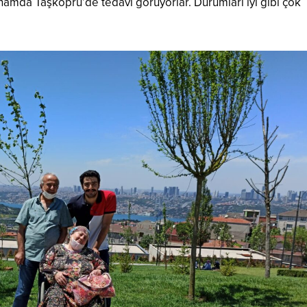
amda Taşköprü’de tedavi görüyorlar. Durumları iyi gibi çok