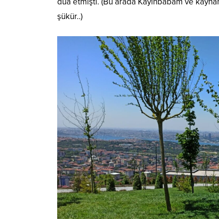
dua etmişti. (Bu arada Kayınbabam ve kaynan
şükür..)