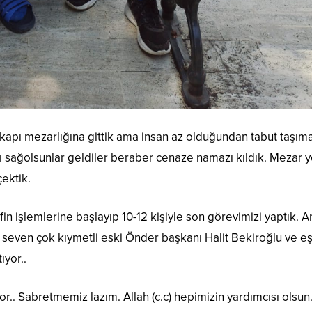
rikapı mezarlığına gittik ama insan az olduğundan tabut taşım
ı sağolsunlar geldiler beraber cenaze namazı kıldık. Mezar y
ektik.
in işlemlerine başlayıp 10-12 kişiyle son görevimizi yaptık.
seven çok kıymetli eski Önder başkanı Halit Bekiroğlu ve eş
ıyor..
.. Sabretmemiz lazım. Allah (c.c) hepimizin yardımcısı olsun