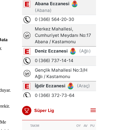
Data
r.
duyar.
rekir.
Süper Lig
VMe
TAKIM
OY
AV
PU