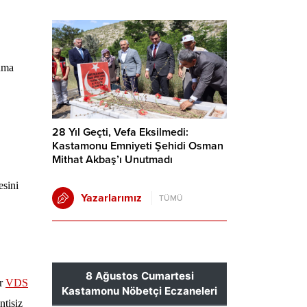
ruma
28 Yıl Geçti, Vefa Eksilmedi:
Kastamonu Emniyeti Şehidi Osman
Mithat Akbaş’ı Unutmadı
esini
Yazarlarımız
TÜMÜ
ir
VDS
ntisiz