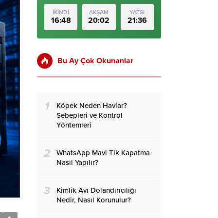
İKİNDİ
AKŞAM
YATSI
16:48
20:02
21:36
Bu Ay Çok Okunanlar
1
Köpek Neden Havlar?
Sebepleri ve Kontrol
Yöntemleri
2
WhatsApp Mavi Tik Kapatma
Nasıl Yapılır?
3
Kimlik Avı Dolandırıcılığı
Nedir, Nasıl Korunulur?