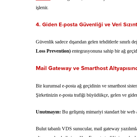
işlenir.
4. Giden E-posta Güvenliği ve Veri Sızın
Güvenlik sadece dışarıdan gelen tehditlerle sınırlı deği
Loss Prevention)
entegrasyonuna sahip bir ağ geçidi
Mail Gateway ve Smarthost Altyapısın
Bir kurumsal e-posta ağ geçidinin ve smarthost siste
Şirketinizin e-posta trafiği büyüdükçe, gelen ve gide
Unutmayın:
Bu gelişmiş mimariyi standart bir web a
Bulut tabanlı VDS sunucular, mail gateway yazılım