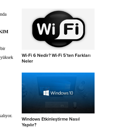
ında
DKIM
bir
Wi-Fi 6 Nedir? Wi-Fi 5’ten Farkları
, yüksek
Neler
kalıyor.
Windows Etkinleştirme Nasıl
Yapılır?