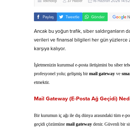
Teknoloji
37 Haber
16 Haziran 2026 14:52
Paylaş
Tweetle
Gönder
Ancak bu yoğun trafik, siber saldırganların da
verileri ve finansal bilgileri her gün yüzlerce
karşıya kalıyor.
İşletmenizin kurumsal e-posta iletişimini bu siber te
profesyonel yolu; gelişmiş bir
mail gateway
ve
sma
etmektir.
Mail Gateway (E-Posta Ağ Geçidi) Ned
Bir kurumun iç ağı ile dış dünya arasındaki tüm e-pos
geçidi çözümüne
mail gateway
denir. Güvenli bir s