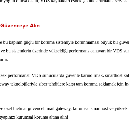
dar yoğun olursa olsun, VDS kaynakları esnek şekilde artırılarak servisle
zi Güvenceye Alın
r ve bu kapının güçlü bir koruma sistemiyle korunmaması büyük bir güve
st ve bu sistemlerin üzerinde yükseldiği performans canavarı bir VDS su
urur.
üksek performanslı VDS sunucularda güvenle barındırmak, smarthost kali
eway teknolojileriyle siber tehditlere karşı tam koruma sağlamak için I
nize özel Inetmar güvenceli mail gateway, kurumsal smarthost ve yüksek
tyapınızı kurumsal koruma altına alın!