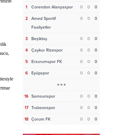
rinizin
1
Corendon Alanyaspor
0
0
0
2
Amed Sportif
0
0
0
Faaliyetler
3
Beşiktaş
0
0
0
nlik
4
Çaykur Rizespor
0
0
0
nucu,
5
Erzurumspor FK
0
0
0
6
Eyüpspor
0
0
0
tesiyle
netmar
16
Samsunspor
0
0
0
17
Trabzonspor
0
0
0
18
Çorum FK
0
0
0