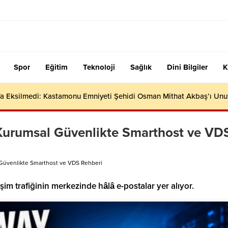
Spor
Eğitim
Teknoloji
Sağlık
Dini Bilgiler
K
efa Eksilmedi: Kastamonu Emniyeti Şehidi Osman Mithat Akbaş’ı Un
Kurumsal Güvenlikte Smarthost ve VD
Güvenlikte Smarthost ve VDS Rehberi
im trafiğinin merkezinde hâlâ e-postalar yer alıyor.