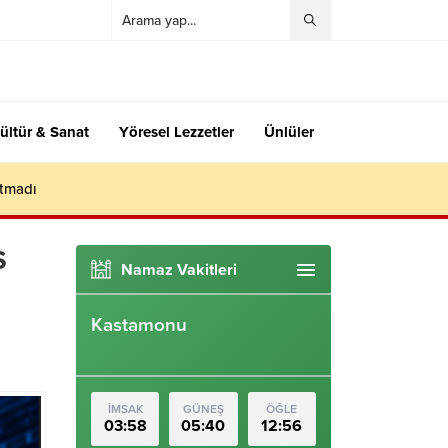
ültür & Sanat
Yöresel Lezzetler
Ünlüler
utmadı
S
Namaz Vakitleri
Kastamonu
İMSAK
GÜNEŞ
ÖĞLE
03:58
05:40
12:56