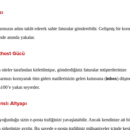
sı
larınızın adını taklit ederek sahte faturalar gönderebilir. Gelişmiş bir ko
sinde anında yakalar.
rthost Gücü
teler tarafından kirletilmişse, gönderdiğiniz faturalar müşterilerinize
arınızı koruyarak tüm giden maillerinizin gelen kutusuna (
inbox
) düşm
%100’e yakın seyreder.
slı Altyapı
yoğunluğu sizin e-posta trafiğinizi yavaşlatabilir. Ancak kendinize ait b
rketinize ayrılır. Bu sayede e-posta trafiğiniz milisaniyeler içinde kesi