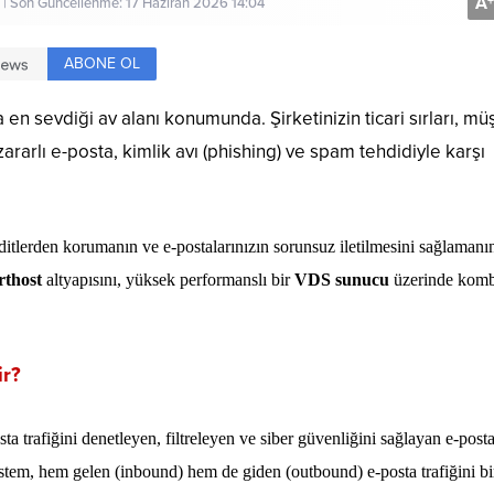
A
+
 | Son Güncellenme: 17 Haziran 2026 14:04
ABONE OL
 en sevdiği av alanı konumunda. Şirketinizin ticari sırları, müş
 zararlı e-posta, kimlik avı (phishing) ve spam tehdidiyle karşı
hditlerden korumanın ve e-postalarınızın sorunsuz iletilmesini sağlamanı
rthost
altyapısını, yüksek performanslı bir
VDS sunucu
üzerinde kom
ir?
ta trafiğini denetleyen, filtreleyen ve siber güvenliğini sağlayan e-post
istem, hem gelen (inbound) hem de giden (outbound) e-posta trafiğini bi