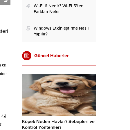
A
-
4
Wi-Fi 6 Nedir? Wi-Fi 5’ten
Farkları Neler
5
Windows Etkinleştirme Nasıl
teri
Yapılır?
Güncel Haberler
n en
bine
a ağ
Köpek Neden Havlar? Sebepleri ve
r
Kontrol Yöntemleri