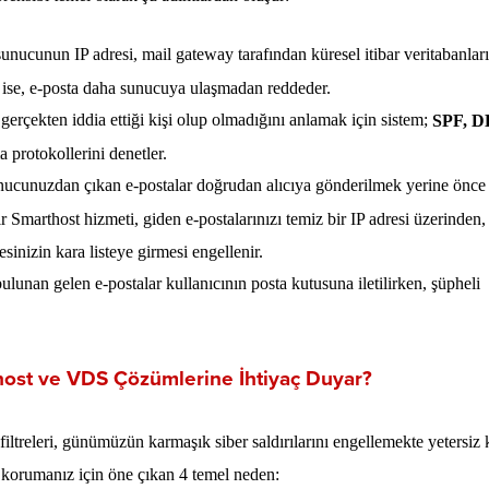
nucunun IP adresi, mail gateway tarafından küresel itibar veritabanlar
de ise, e-posta daha sunucuya ulaşmadan reddeder.
erçekten iddia ettiği kişi olup olmadığını anlamak için sistem;
SPF, 
 protokollerini denetler.
unucunuzdan çıkan e-postalar doğrudan alıcıya gönderilmek yerine önce 
r Smarthost hizmeti, giden e-postalarınızı temiz bir IP adresi üzerinden
esinizin kara listeye girmesi engellenir.
lunan gelen e-postalar kullanıcının posta kutusuna iletilirken, şüpheli
host ve VDS Çözümlerine İhtiyaç Duyar?
filtreleri, günümüzün karmaşık siber saldırılarını engellemekte yetersiz 
ini korumanız için öne çıkan 4 temel neden: