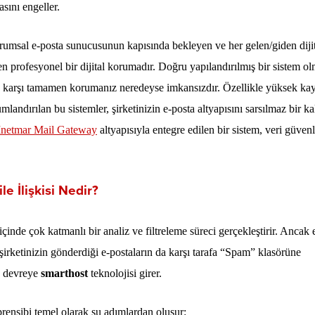
asını engeller.
kurumsal e-posta sunucusunun kapısında bekleyen ve her gelen/giden diji
 profesyonel bir dijital korumadır. Doğru yapılandırılmış bir sistem o
ne karşı tamamen korumanız neredeyse imkansızdır. Özellikle yüksek ka
landırılan bu sistemler, şirketinizin e-posta altyapısını sarsılmaz bir k
Inetmar Mail Gateway
altyapısıyla entegre edilen bir sistem, veri güvenl
e İlişkisi Nedir?
inde çok katmanlı bir analiz ve filtreleme süreci gerçekleştirir. Ancak 
 şirketinizin gönderdiği e-postaların da karşı tarafa “Spam” klasörüne
a devreye
smarthost
teknolojisi girer.
rensibi temel olarak şu adımlardan oluşur: