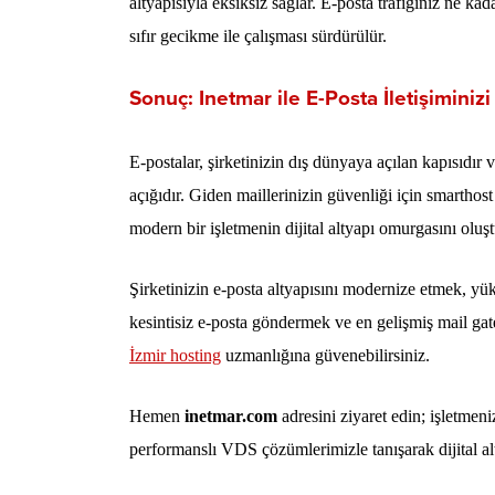
altyapısıyla eksiksiz sağlar. E-posta trafiğiniz ne ka
sıfır gecikme ile çalışması sürdürülür.
Sonuç: Inetmar ile E-Posta İletişimini
E-postalar, şirketinizin dış dünyaya açılan kapısıdı
açığıdır. Giden maillerinizin güvenliği için smartho
modern bir işletmenin dijital altyapı omurgasını oluşt
Şirketinizin e-posta altyapısını modernize etmek, y
kesintisiz e-posta göndermek ve en gelişmiş mail gat
İzmir hosting
uzmanlığına güvenebilirsiniz.
Hemen
inetmar.com
adresini ziyaret edin; işletme
performanslı VDS çözümlerimizle tanışarak dijital al