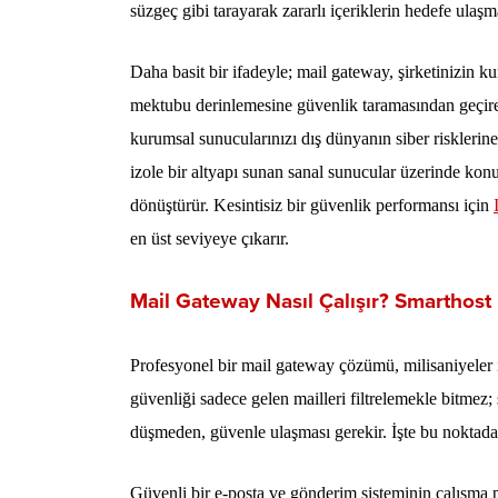
süzgeç gibi tarayarak zararlı içeriklerin hedefe ulaşm
Daha basit bir ifadeyle; mail gateway, şirketinizin 
mektubu derinlemesine güvenlik taramasından geçiren
kurumsal sunucularınızı dış dünyanın siber riskleri
izole bir altyapı sunan sanal sunucular üzerinde konum
dönüştürür. Kesintisiz bir güvenlik performansı için
en üst seviyeye çıkarır.
Mail Gateway Nasıl Çalışır? Smarthost il
Profesyonel bir mail gateway çözümü, milisaniyeler iç
güvenliği sadece gelen mailleri filtrelemekle bitmez;
düşmeden, güvenle ulaşması gerekir. İşte bu noktad
Güvenli bir e-posta ve gönderim sisteminin çalışma p