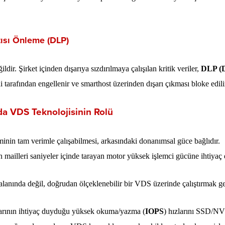
tısı Önleme (DLP)
ldir. Şirket içinden dışarıya sızdırılmaya çalışılan kritik veriler,
DLP (
 tarafından engellenir ve smarthost üzerinden dışarı çıkması bloke edili
da VDS Teknolojisinin Rolü
minin tam verimle çalışabilmesi, arkasındaki donanımsal güce bağlıdır.
n mailleri saniyeler içinde tarayan motor yüksek işlemci gücüne ihtiyaç 
lanında değil, doğrudan ölçeklenebilir bir VDS üzerinde çalıştırmak ge
larının ihtiyaç duyduğu yüksek okuma/yazma (
IOPS
) hızlarını SSD/N