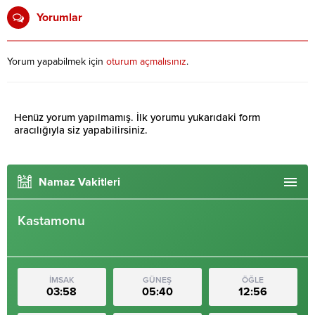
Yorumlar
Yorum yapabilmek için
oturum açmalısınız
.
Henüz yorum yapılmamış. İlk yorumu yukarıdaki form
aracılığıyla siz yapabilirsiniz.
Namaz Vakitleri
Kastamonu
İMSAK
GÜNEŞ
ÖĞLE
03:58
05:40
12:56