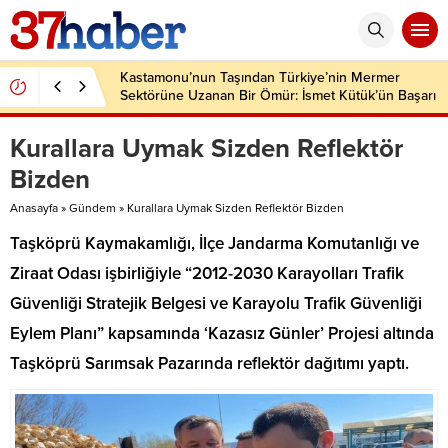
Kastamonu’nun Taşından Türkiye’nin Mermer
Sektörüne Uzanan Bir Ömür: İsmet Kütük’ün Başarı
Hikâyesi
Kurallara Uymak Sizden Reflektör
Bizden
Anasayfa
»
Gündem
»
Kurallara Uymak Sizden Reflektör Bizden
Taşköprü Kaymakamlığı, İlçe Jandarma Komutanlığı ve
Ziraat Odası işbirliğiyle “2012-2030 Karayolları Trafik
Güvenliği Stratejik Belgesi ve Karayolu Trafik Güvenliği
Eylem Planı” kapsamında ‘Kazasız Günler’ Projesi altında
Taşköprü Sarımsak Pazarında reflektör dağıtımı yaptı.