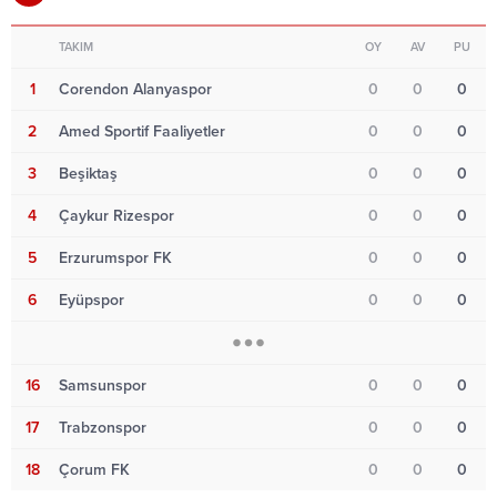
TAKIM
OY
AV
PU
1
Corendon Alanyaspor
0
0
0
2
Amed Sportif Faaliyetler
0
0
0
3
Beşiktaş
0
0
0
4
Çaykur Rizespor
0
0
0
5
Erzurumspor FK
0
0
0
6
Eyüpspor
0
0
0
16
Samsunspor
0
0
0
17
Trabzonspor
0
0
0
18
Çorum FK
0
0
0