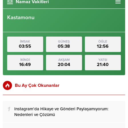
Namaz Vakitleri
Kastamonu
İMSAK
GÜNEŞ
ÖĞLE
03:55
05:38
12:56
İKİNDİ
AKŞAM
YATSI
16:49
20:04
21:40
Bu Ay Çok Okunanlar
1
Instagram’da Hikaye ve Gönderi Paylaşamıyorum:
Nedenleri ve Çözümü