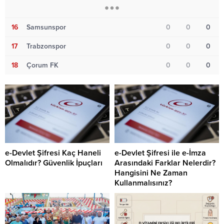
16
Samsunspor
0
0
0
17
Trabzonspor
0
0
0
18
Çorum FK
0
0
0
e-Devlet Şifresi Kaç Haneli
e-Devlet Şifresi ile e-İmza
Olmalıdır? Güvenlik İpuçları
Arasındaki Farklar Nelerdir?
Hangisini Ne Zaman
Kullanmalısınız?