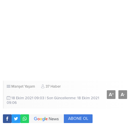
Manşet
Yaşam
37 Haber
A
A
+
-
18 Ekim 2021 09:03 | Son Güncellenme: 18 Ekim 2021
09:06
ABONE OL