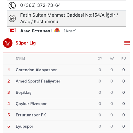
Süper Lig
TAKIM
OY
AV
PU
1
Corendon Alanyaspor
0
0
0
2
Amed Sportif Faaliyetler
0
0
0
3
Beşiktaş
0
0
0
4
Çaykur Rizespor
0
0
0
5
Erzurumspor FK
0
0
0
6
Eyüpspor
0
0
0