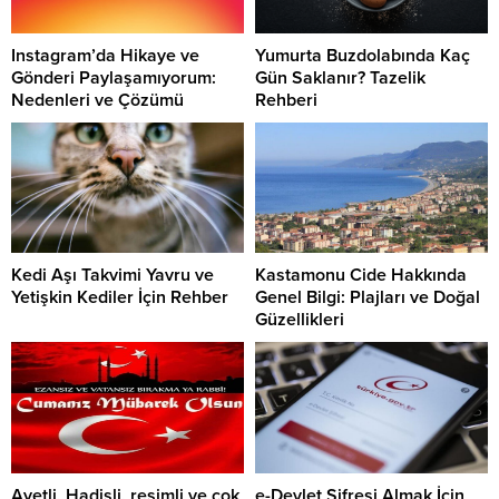
Instagram’da Hikaye ve
Yumurta Buzdolabında Kaç
Gönderi Paylaşamıyorum:
Gün Saklanır? Tazelik
Nedenleri ve Çözümü
Rehberi
Kedi Aşı Takvimi Yavru ve
Kastamonu Cide Hakkında
Yetişkin Kediler İçin Rehber
Genel Bilgi: Plajları ve Doğal
Güzellikleri
Ayetli, Hadisli, resimli ve çok
e-Devlet Şifresi Almak İçin