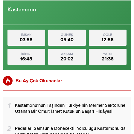
Kastamonu
İMSAK
GÜNEŞ
ÖĞLE
03:58
05:40
12:56
İKİNDİ
AKŞAM
YATSI
16:48
20:02
21:36
Bu Ay Çok Okunanlar
1
Kastamonu’nun Taşından Türkiye’nin Mermer Sektörüne
Uzanan Bir Ömür: İsmet Kütük’ün Başarı Hikâyesi
2
Pedalları Samsun’a Dönecekti, Yolculuğu Kastamonu’da