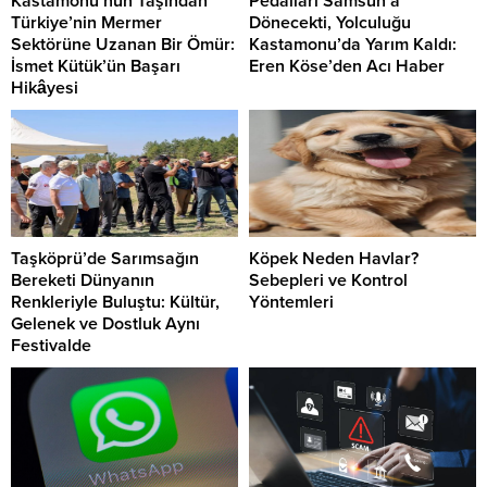
Kastamonu’nun Taşından
Pedalları Samsun’a
Türkiye’nin Mermer
Dönecekti, Yolculuğu
Sektörüne Uzanan Bir Ömür:
Kastamonu’da Yarım Kaldı:
İsmet Kütük’ün Başarı
Eren Köse’den Acı Haber
Hikâyesi
Taşköprü’de Sarımsağın
Köpek Neden Havlar?
Bereketi Dünyanın
Sebepleri ve Kontrol
Renkleriyle Buluştu: Kültür,
Yöntemleri
Gelenek ve Dostluk Aynı
Festivalde