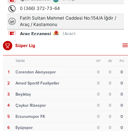
Süper Lig
TAKIM
OY
AV
PU
1
Corendon Alanyaspor
0
0
0
2
Amed Sportif Faaliyetler
0
0
0
3
Beşiktaş
0
0
0
4
Çaykur Rizespor
0
0
0
5
Erzurumspor FK
0
0
0
6
Eyüpspor
0
0
0