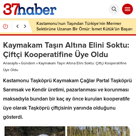
Kastamonu’nun Taşından Türkiye’nin Mermer
Sektörüne Uzanan Bir Ömür: İsmet Kütük’ün Başarı
Hikâyesi
Kaymakam Taşın Altına Elini Soktu:
Çiftçi Kooperatifine Üye Oldu
Anasayfa
»
Gündem
»
Kaymakam Taşın Altına Elini Soktu: Çiftçi Kooperatifine
Üye Oldu
Kastamonu Taşköprü Kaymakam Çağlar Partal Taşköprü
Sarımsak ve Kendir üretimi, pazarlanması ve korunması
maksadıyla bundan bir kaç ay önce kurulan kooperatife
üye olarak Taşköprü çiftçisinin yanında olduğunu
gösterdi.