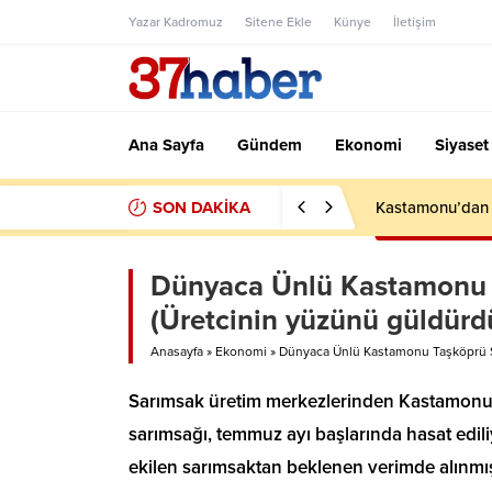
Yazar Kadromuz
Sitene Ekle
Künye
İletişim
Ana Sayfa
Gündem
Ekonomi
Siyaset
SON DAKİKA
Kastamonu’dan F
Dünyaca Ünlü Kastamonu T
(Üretcinin yüzünü güldürd
Anasayfa
»
Ekonomi
»
Dünyaca Ünlü Kastamonu Taşköprü Sa
Sarımsak üretim merkezlerinden Kastamonu 
sarımsağı, temmuz ayı başlarında hasat edili
ekilen sarımsaktan beklenen verimde alınmı