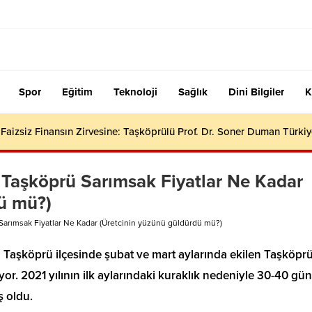
Spor
Eğitim
Teknoloji
Sağlık
Dini Bilgiler
K
aizsiz Finansın Zirvesine: Taşköprülü Prof. Dr. Soner Duman Türkiy
aşköprü Sarımsak Fiyatlar Ne Kadar
ü mü?)
rımsak Fiyatlar Ne Kadar (Üretcinin yüzünü güldürdü mü?)
Taşköprü ilçesinde şubat ve mart aylarında ekilen Taşköpr
yor. 2021 yılının ilk aylarındaki kuraklık nedeniyle 30-40 gü
ş oldu.