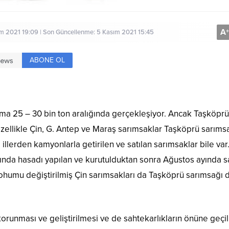
A
+
im 2021 19:09 | Son Güncellenme: 5 Kasım 2021 15:45
ABONE OL
ama 25 – 30 bin ton aralığında gerçekleşiyor. Ancak Taşköprü
e özellikle Çin, G. Antep ve Maraş sarımsaklar Taşköprü sarıms
ı illerden kamyonlarla getirilen ve satılan sarımsaklar bile va
ında hasadı yapılan ve kurutulduktan sonra Ağustos ayında sa
tohumu değiştirilmiş Çin sarımsakları da Taşköprü sarımsağı 
korunması ve geliştirilmesi ve de sahtekarlıkların önüne geçi