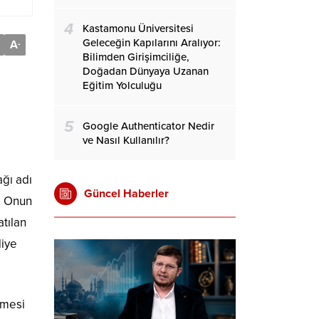
4
Kastamonu Üniversitesi
Geleceğin Kapılarını Aralıyor:
A
-
Bilimden Girişimciliğe,
Doğadan Dünyaya Uzanan
Eğitim Yolculuğu
5
Google Authenticator Nedir
ve Nasıl Kullanılır?
ağı adı
Güncel Haberler
r. Onun
tılan
diye
lmesi