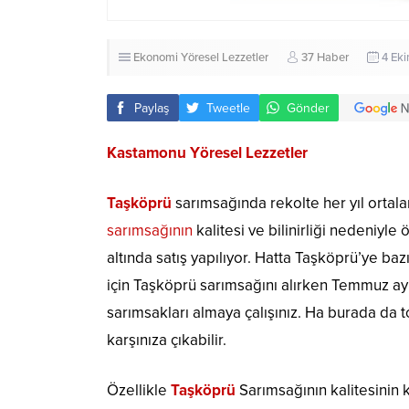
Ekonomi
Yöresel Lezzetler
37 Haber
4 Ek
Paylaş
Tweetle
Gönder
Kastamonu Yöresel Lezzetler
Taşköprü
sarımsağında rekolte her yıl ortal
sarımsağının
kalitesi ve bilinirliği nedeniyl
altında satış yapılıyor. Hatta Taşköprü’ye baz
için Taşköprü sarımsağını alırken Temmuz ay
sarımsakları almaya çalışınız. Ha burada da 
karşınıza çıkabilir.
Özellikle
Taşköprü
Sarımsağının kalitesinin 