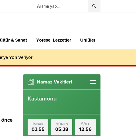
ültür & Sanat
Yöresel Lezzetler
Ünlüler
e’ye Yön Veriyor
Namaz Vakitleri
Kastamonu
ü
n önce
İMSAK
GÜNEŞ
ÖĞLE
03:55
05:38
12:56