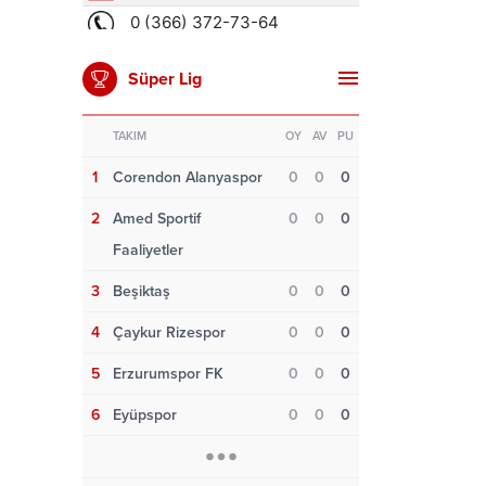
Süper Lig
TAKIM
OY
AV
PU
1
Corendon Alanyaspor
0
0
0
2
Amed Sportif
0
0
0
Faaliyetler
3
Beşiktaş
0
0
0
4
Çaykur Rizespor
0
0
0
5
Erzurumspor FK
0
0
0
6
Eyüpspor
0
0
0