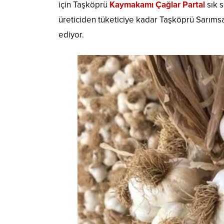
için Taşköprü
Kaymakamı Çağlar Partal
sık 
üreticiden tüketiciye kadar Taşköprü Sarıms
ediyor.