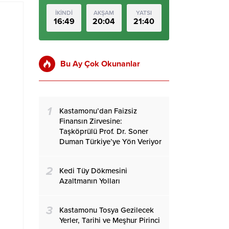
İKİNDİ
AKŞAM
YATSI
16:49
20:04
21:40
Bu Ay Çok Okunanlar
1
Kastamonu’dan Faizsiz
Finansın Zirvesine:
Taşköprülü Prof. Dr. Soner
Duman Türkiye’ye Yön Veriyor
2
Kedi Tüy Dökmesini
Azaltmanın Yolları
3
Kastamonu Tosya Gezilecek
Yerler, Tarihi ve Meşhur Pirinci