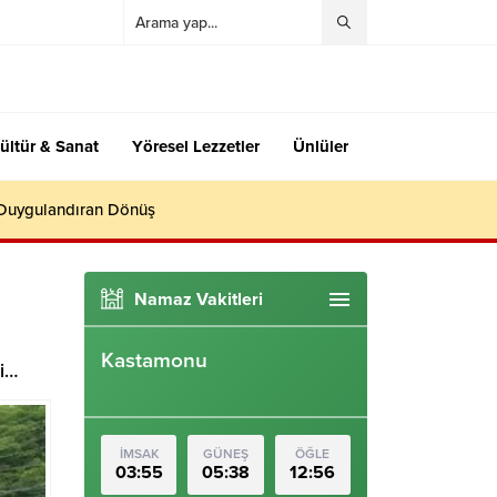
ültür & Sanat
Yöresel Lezzetler
Ünlüler
 Duygulandıran Dönüş
Namaz Vakitleri
Kastamonu
bi…
İMSAK
GÜNEŞ
ÖĞLE
03:55
05:38
12:56