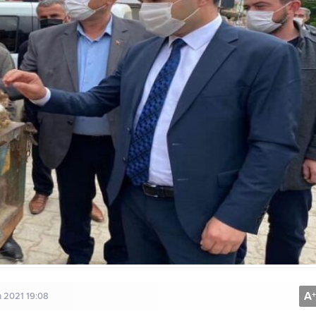
A
+
n 2021 19:08