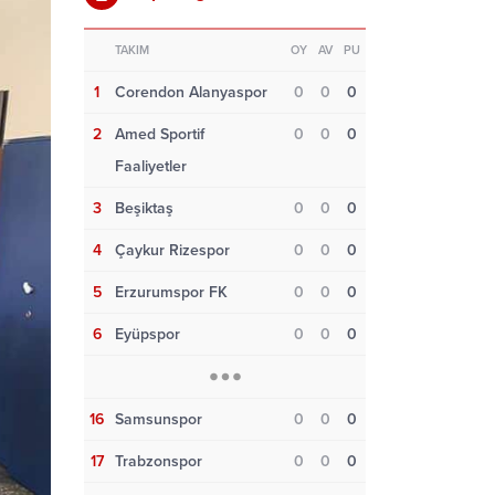
TAKIM
OY
AV
PU
1
Corendon Alanyaspor
0
0
0
2
Amed Sportif
0
0
0
Faaliyetler
3
Beşiktaş
0
0
0
4
Çaykur Rizespor
0
0
0
5
Erzurumspor FK
0
0
0
6
Eyüpspor
0
0
0
16
Samsunspor
0
0
0
17
Trabzonspor
0
0
0