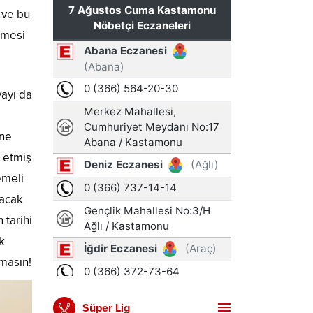
 ve bu
rmesi
ayı da
i
ine
t etmiş
emeli
racak
 tarihi
k
lmasın!
Süper Lig