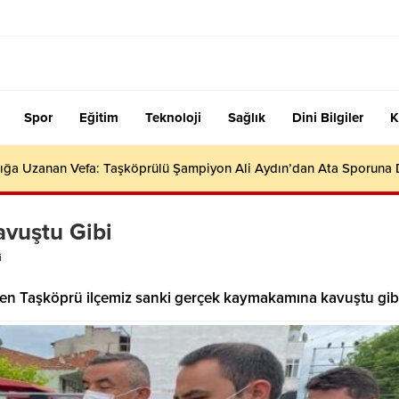
Spor
Eğitim
Teknoloji
Sağlık
Dini Bilgiler
K
ığa Uzanan Vefa: Taşköprülü Şampiyon Ali Aydın’dan Ata Sporuna
vuştu Gibi
i
eden Taşköprü ilçemiz sanki gerçek kaymakamına kavuştu gi