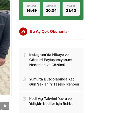
İKİNDİ
AKŞAM
YATSI
16:49
20:04
21:40
Bu Ay Çok Okunanlar
1
Instagram’da Hikaye ve
Gönderi Paylaşamıyorum:
Nedenleri ve Çözümü
2
Yumurta Buzdolabında Kaç
Gün Saklanır? Tazelik Rehberi
3
Kedi Aşı Takvimi Yavru ve
Yetişkin Kediler İçin Rehber
A
-