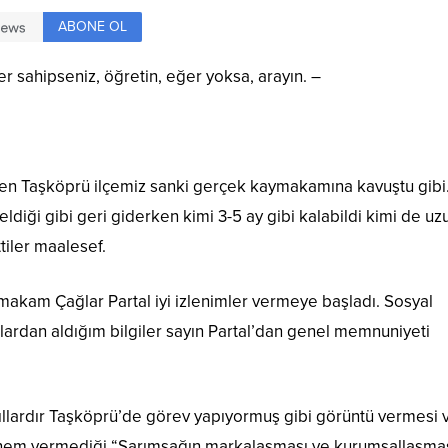
ABONE OL
er sahipseniz, öğretin, eğer yoksa, arayın. –
eden Taşköprü ilçemiz sanki gerçek kaymakamına kavuştu gib
iği gibi geri giderken kimi 3-5 ay gibi kalabildi kimi de uz
ttiler maalesef.
makam Çağlar Partal iyi izlenimler vermeye başladı. Sosyal
ardan aldığım bilgiler sayın Partal’dan genel memnuniyeti
llardır Taşköprü’de görev yapıyormuş gibi görüntü vermesi 
k önem vermediği “Sarımsağın markalaşması ve kurumsallaşma