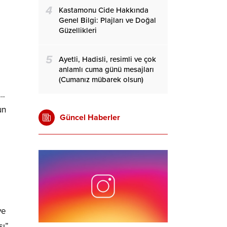
4
Kastamonu Cide Hakkında
Genel Bilgi: Plajları ve Doğal
Güzellikleri
5
Ayetli, Hadisli, resimli ve çok
anlamlı cuma günü mesajları
(Cumanız mübarek olsun)
i…
un
Güncel Haberler
ve
sı”