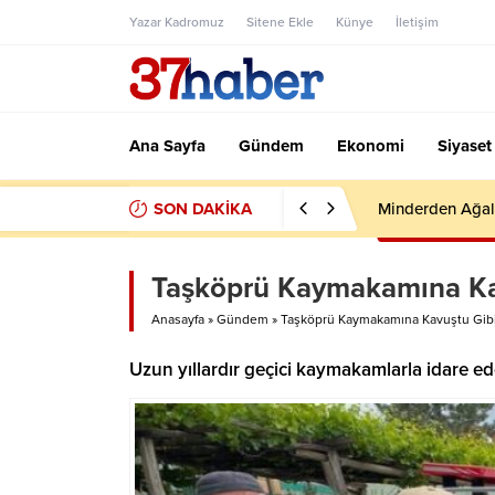
Yazar Kadromuz
Sitene Ekle
Künye
İletişim
Ana Sayfa
Gündem
Ekonomi
Siyaset
SON DAKİKA
Minderden Ağal
Taşköprü Kaymakamına Ka
Anasayfa
»
Gündem
»
Taşköprü Kaymakamına Kavuştu Gib
Uzun yıllardır geçici kaymakamlarla idare 