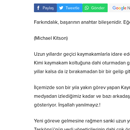
Paylaş
Tweetle
Gönder
Farkındalık, başarının anahtar bileşenidir. Eğ
(Michael Kitson)
Uzun yıllardır geçici kaymakamlarla idare 
Kimi kaymakam koltuğuna dahi oturmadan geld
yıllar kalsa da iz bırakamadan bir bir gelip gi
İlçemizde son bir yıla yakın görev yapan Kay
medyadan izlediğimiz kadar ve bazı arkadaşl
gösteriyor. İnşallah yanılmayız.!
Yeni göreve gelmesine rağmen sanki uzun yı
Taşköprü’nün yerli yöneticilerinin dahi ço