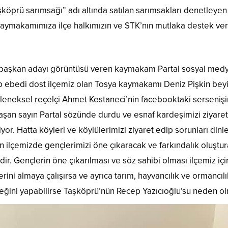
aşköprü sarımsağı” adı altında satılan sarımsakları denetleyen
aymakamımıza ilçe halkımızın ve STK’nın mutlaka destek ve
 başkan adayı görüntüsü veren kaymakam Partal sosyal medy
akip ebedi dost ilçemiz olan Tosya kaymakamı Deniz Pişkin bey
leneksel reçelçi Ahmet Kestaneci’nin facebooktaki serseniş
aşan sayın Partal sözünde durdu ve esnaf kardeşimizi ziyare
or. Hatta köyleri ve köylülerimizi ziyaret edip sorunları dinl
ren ilçemizde gençlerimizi öne çıkaracak ve farkındalık oluştu
dir. Gençlerin öne çıkarılması ve söz sahibi olması ilçemiz için
erini almaya çalışırsa ve ayrıca tarım, hayvancılık ve ormancılı
gereğini yapabilirse Taşköprü’nün Recep Yazıcıoğlu’su neden o