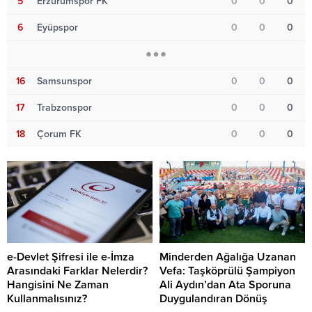
5
Erzurumspor FK
0
0
0
6
Eyüpspor
0
0
0
16
Samsunspor
0
0
0
17
Trabzonspor
0
0
0
18
Çorum FK
0
0
0
e-Devlet Şifresi ile e-İmza
Minderden Ağalığa Uzanan
Arasındaki Farklar Nelerdir?
Vefa: Taşköprülü Şampiyon
Hangisini Ne Zaman
Ali Aydın’dan Ata Sporuna
Kullanmalısınız?
Duygulandıran Dönüş