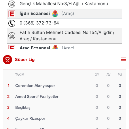
Süper Lig
TAKIM
OY
AV
PU
1
Corendon Alanyaspor
0
0
0
2
Amed Sportif Faaliyetler
0
0
0
3
Beşiktaş
0
0
0
4
Çaykur Rizespor
0
0
0