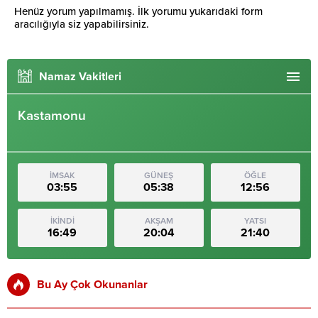
Henüz yorum yapılmamış. İlk yorumu yukarıdaki form
aracılığıyla siz yapabilirsiniz.
Namaz Vakitleri
Kastamonu
İMSAK
GÜNEŞ
ÖĞLE
03:55
05:38
12:56
İKİNDİ
AKŞAM
YATSI
16:49
20:04
21:40
Bu Ay Çok Okunanlar