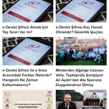
e-Devlet Şifresi Almak İçin
e-Devlet Şifresi Kaç Haneli
Yaş Sınırı Var mı?
Olmalıdır? Güvenlik İpuçları
e-Devlet Şifresi ile e-İmza
Minderden Ağalığa Uzanan
Arasındaki Farklar Nelerdir?
Vefa: Taşköprülü Şampiyon
Hangisini Ne Zaman
Ali Aydın’dan Ata Sporuna
Kullanmalısınız?
Duygulandıran Dönüş