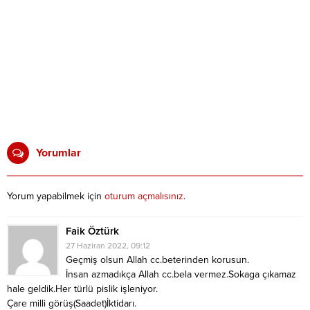
Yorumlar
Yorum yapabilmek için
oturum açmalısınız
.
Faik Öztürk
27 Haziran 2022, 09:12
Geçmiş olsun Allah cc.beterinden korusun.
İnsan azmadıkça Allah cc.bela vermez.Sokaga çıkamaz
hale geldik.Her türlü pislik işleniyor.
Çare milli görüş(Saadet)İktidarı.