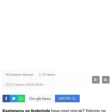
Gündem
Manşet
37 Haber
A
A
+
-
27 Haziran 2022 08:54
ABONE OL
Kastamonu ve ilçelerinde
hava nasıl olacak? Yağışlar ne