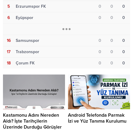
5
Erzurumspor FK
0
0
0
6
Eyüpspor
0
0
0
16
Samsunspor
0
0
0
17
Trabzonspor
0
0
0
18
Çorum FK
0
0
0
Kastamonu Adını Nereden
Android Telefonda Parmak
Aldı? İşte Tarihçilerin
İzi ve Yüz Tanıma Kurulumu
Üzerinde Durduğu Görüşler