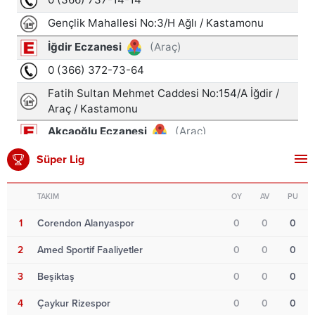
Süper Lig
TAKIM
OY
AV
PU
1
Corendon Alanyaspor
0
0
0
2
Amed Sportif Faaliyetler
0
0
0
3
Beşiktaş
0
0
0
4
Çaykur Rizespor
0
0
0