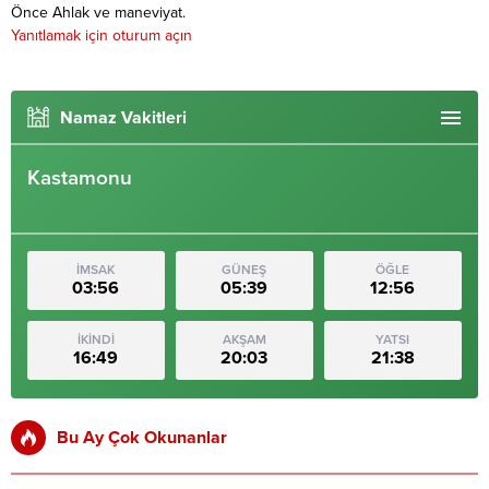
Önce Ahlak ve maneviyat.
Yanıtlamak için oturum açın
Namaz Vakitleri
Kastamonu
İMSAK
GÜNEŞ
ÖĞLE
03:56
05:39
12:56
İKİNDİ
AKŞAM
YATSI
16:49
20:03
21:38
Bu Ay Çok Okunanlar