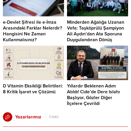
e-Devlet Şifresi ile e-İmza
Minderden Ağalığa Uzanan
Arasındaki Farklar Nelerdir?
Vefa: Taşköprülü Şampiyon
Hangisini Ne Zaman
Ali Aydın’dan Ata Sporuna
Kullanmalısınız?
Duygulandıran Dönüş
D Vitamin Eksikliği Belirtileri:
Yıllardır Beklenen Adım
8 Kritik İşaret ve Çözümü
Atıldı! Cide’de Dere Islahı
Başlıyor, Gözler Diğer
İlçelere Çevrildi
Yazarlarımız
TÜMÜ