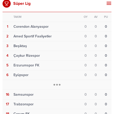
Süper Lig
TAKIM
OY
AV
PU
1
Corendon Alanyaspor
0
0
0
2
Amed Sportif Faaliyetler
0
0
0
3
Beşiktaş
0
0
0
4
Çaykur Rizespor
0
0
0
5
Erzurumspor FK
0
0
0
6
Eyüpspor
0
0
0
16
Samsunspor
0
0
0
17
Trabzonspor
0
0
0
18
Çorum FK
0
0
0