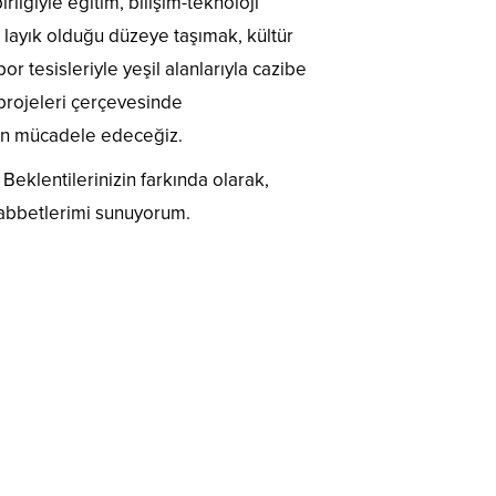
birliğiyle eğitim, bilişim-teknoloji
 layık olduğu düzeye taşımak, kültür
or tesisleriyle yeşil alanlarıyla cazibe
projeleri çerçevesinde
çin mücadele edeceğiz.
Beklentilerinizin farkında olarak,
habbetlerimi sunuyorum.