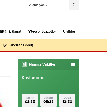
ültür & Sanat
Yöresel Lezzetler
Ünlüler
 Duygulandıran Dönüş
Namaz Vakitleri
Kastamonu
İMSAK
GÜNEŞ
ÖĞLE
03:55
05:38
12:56