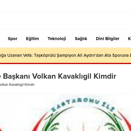
Spor
Eğitim
Teknoloji
Sağlık
Dini Bilgiler
K
ığa Uzanan Vefa: Taşköprülü Şampiyon Ali Aydın’dan Ata Sporuna
Başkanı Volkan Kavaklıgil Kimdir
lkan Kavaklıgil Kimdir