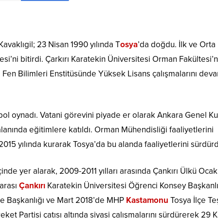
vaklıgil; 23 Nisan 1990 yılında T
osya
’da doğdu. İlk ve Orta
i’ni bitirdi. Çarkırı Karatekin Üniversitesi Orman Fakültesi’
i Fen Bilimleri Enstitüsünde Yüksek Lisans çalışmalarını dev
tbol oynadı. Vatani görevini piyade er olarak Ankara Genel K
anında eğitimlere katıldı. Orman Mühendisliği faaliyetlerini
015 yılında kurarak Tosya’da bu alanda faaliyetlerini sürdür
içinde yer alarak, 2009-2011 yılları arasında Çankırı Ülkü Ocak
 arası
Çankırı
Karatekin Üniversitesi Öğrenci Konsey Başkanlı
İlçe Başkanlığı ve Mart 2018’de MHP
Kastamonu
Tosya İlçe Te
reket Partisi çatısı altında siyasi çalışmalarını sürdürerek 29 