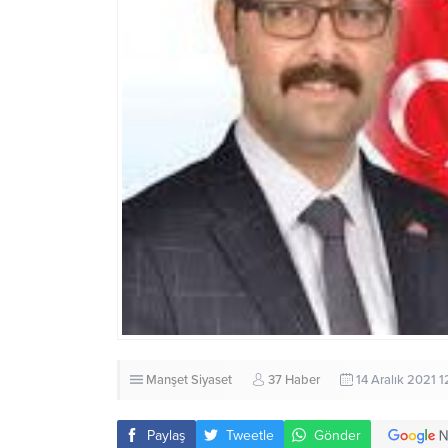
Manşet
Siyaset
37 Haber
14 Aralık 2021 1
Paylaş
Tweetle
Gönder