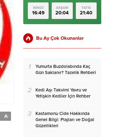
İKİNDİ
AKŞAM
YATSI
16:49
20:04
21:40
Bu Ay Çok Okunanlar
1
Yumurta Buzdolabında Kaç
Gün Saklanır? Tazelik Rehberi
2
Kedi Aşı Takvimi Yavru ve
Yetişkin Kediler İçin Rehber
3
Kastamonu Cide Hakkında
A
-
Genel Bilgi: Plajları ve Doğal
Güzellikleri