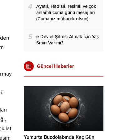
4
Ayetli, Hadisli, resimli ve çok
anlamlı cuma günü mesajları
(Cumanız mübarek olsun)
5
e-Devlet Şifresi Almak İçin Yaş
nden
Sınırı Var mı?
am
Güncel Haberler
urmay
dü.
ları
ğı,
şkilat
Yumurta Buzdolabında Kaç Gün
Kasım