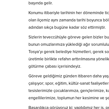
başında gelir.
Konumu itibariyle tarihinin her döneminde tic
olan ilçemiz aynı zamanda tarihi boyunca b
adından sıkça bugüne kadar söz ettirmiştir.
Sizlerin teveccühüyle göreve gelen bizler bu
bunun omuzlarımıza yüklediği ağır sorumluluğ
Tosya’yı gerek belediye hizmetleri, gerek s
üretimle birlikte refahın arttırılmasına yöneli
götürme çabası içerisindeyiz.
Göreve geldiğimiz günden itibaren daha yaşan
çalışıyor; spor, eğitim, kültür-sanat faaliyetle
tesislerimizle çocuklarımıza, gençlerimize, ka
engellilerimize, toplumun her kesimine ve ş
Başardıkça görüyoruz ki; yaptığımız her iş, p