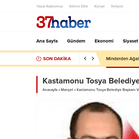
Yazar Kadromuz
Sitene Ekle
Künye
İletişim
Ana Sayfa
Gündem
Ekonomi
Siyaset
SON DAKİKA
Minderden Ağal
Kastamonu Tosya Belediye 
Anasayfa
»
Manşet
»
Kastamonu Tosya Belediye Başkanı Vo