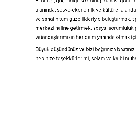
El birliği, güç birliği, söz birliği dahası gönül 
alanında, sosyo-ekonomik ve kültürel alanda
ve sanatın tüm güzellikleriyle buluşturmak, sp
merkezi haline getirmek, sosyal sorumluluk 
vatandaşlarımızın her daim yanında olmak i
Büyük düşündünüz ve bizi bağrınıza bastınız. 
hepinize teşekkürlerimi, selam ve kalbi mu