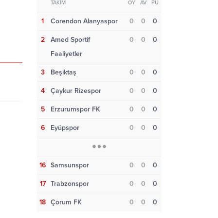
TAKIM
OY
AV
PU
1
Corendon Alanyaspor
0
0
0
2
Amed Sportif
0
0
0
Faaliyetler
3
Beşiktaş
0
0
0
4
Çaykur Rizespor
0
0
0
5
Erzurumspor FK
0
0
0
6
Eyüpspor
0
0
0
16
Samsunspor
0
0
0
17
Trabzonspor
0
0
0
18
Çorum FK
0
0
0