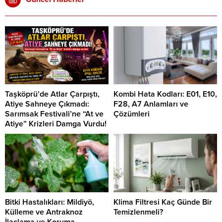
Taşköprü’de Atlar Çarpıştı,
Kombi Hata Kodları: E01, E10,
Atiye Sahneye Çıkmadı:
F28, A7 Anlamları ve
Sarımsak Festivali’ne “At ve
Çözümleri
Atiye” Krizleri Damga Vurdu!
Bitki Hastalıkları: Mildiyö,
Klima Filtresi Kaç Günde Bir
Külleme ve Antraknoz
Temizlenmeli?
İlaçlama ve Koruma