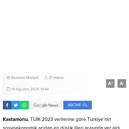
Ekonomi
Manşet
37 Haber
A
A
+
-
19 Ağustos 2025 14:44
ABONE OL
Kastamonu
, TÜİK 2023 verilerine göre Türkiye’nin
sosyoekonomik açıdan en düşük illeri arasında yer aldı.