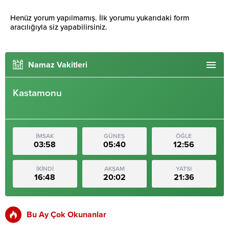
Henüz yorum yapılmamış. İlk yorumu yukarıdaki form
aracılığıyla siz yapabilirsiniz.
Namaz Vakitleri
Kastamonu
İMSAK
GÜNEŞ
ÖĞLE
03:58
05:40
12:56
İKİNDİ
AKŞAM
YATSI
16:48
20:02
21:36
Bu Ay Çok Okunanlar