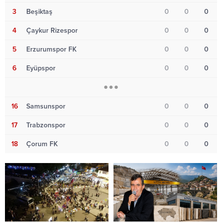
3
Beşiktaş
0
0
0
4
Çaykur Rizespor
0
0
0
5
Erzurumspor FK
0
0
0
6
Eyüpspor
0
0
0
16
Samsunspor
0
0
0
17
Trabzonspor
0
0
0
18
Çorum FK
0
0
0