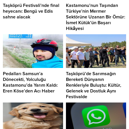
Taşköprü Festivali’nde final
Kastamonu’nun Taşından
heyecanı: Bengü ve Edis
Türkiye’nin Mermer
sahne alacak
Sektörüne Uzanan Bir Ömür:
İsmet Kütük’ün Başarı
Hikâyesi
Pedalları Samsun’a
Taşköprü’de Sarımsağın
Dönecekti, Yolculuğu
Bereketi Dünyanın
Kastamonu’da Yarım Kaldı:
Renkleriyle Buluştu: Kültür,
Eren Köse’den Acı Haber
Gelenek ve Dostluk Aynı
Festivalde