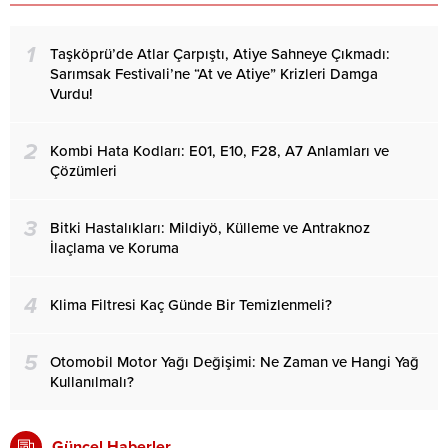
1
Taşköprü’de Atlar Çarpıştı, Atiye Sahneye Çıkmadı:
Sarımsak Festivali’ne “At ve Atiye” Krizleri Damga
Vurdu!
2
Kombi Hata Kodları: E01, E10, F28, A7 Anlamları ve
Çözümleri
3
Bitki Hastalıkları: Mildiyö, Külleme ve Antraknoz
İlaçlama ve Koruma
4
Klima Filtresi Kaç Günde Bir Temizlenmeli?
5
Otomobil Motor Yağı Değişimi: Ne Zaman ve Hangi Yağ
Kullanılmalı?
Güncel Haberler