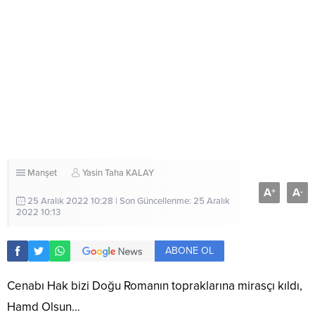
Manşet
Yasin Taha KALAY
A
A
+
-
25 Aralık 2022 10:28 | Son Güncellenme: 25 Aralık
2022 10:13
ABONE OL
Cenabı Hak bizi Doğu Romanın topraklarına mirasçı kıldı,
Hamd Olsun…