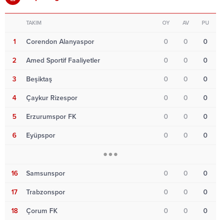
TAKIM
OY
AV
PU
1
Corendon Alanyaspor
0
0
0
2
Amed Sportif Faaliyetler
0
0
0
3
Beşiktaş
0
0
0
4
Çaykur Rizespor
0
0
0
5
Erzurumspor FK
0
0
0
6
Eyüpspor
0
0
0
16
Samsunspor
0
0
0
17
Trabzonspor
0
0
0
18
Çorum FK
0
0
0