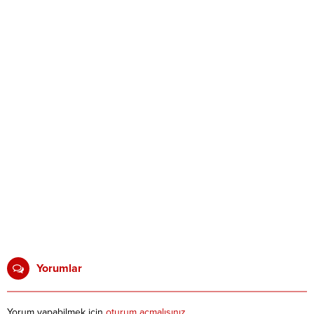
Yorumlar
Yorum yapabilmek için
oturum açmalısınız
.