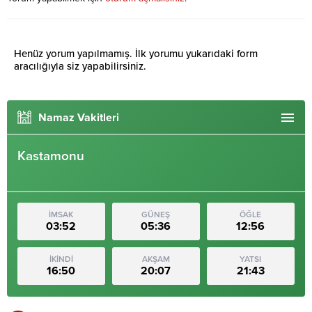
Henüz yorum yapılmamış. İlk yorumu yukarıdaki form
aracılığıyla siz yapabilirsiniz.
Namaz Vakitleri
Kastamonu
İMSAK
GÜNEŞ
ÖĞLE
03:52
05:36
12:56
İKİNDİ
AKŞAM
YATSI
16:50
20:07
21:43