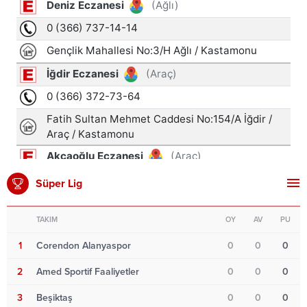
Süper Lig
TAKIM
OY
AV
PU
1
Corendon Alanyaspor
0
0
0
2
Amed Sportif Faaliyetler
0
0
0
3
Beşiktaş
0
0
0