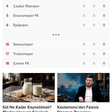
4
Çaykur Rizespor
0
0
0
5
Erzurumspor FK
0
0
0
6
Eyüpspor
0
0
0
16
Samsunspor
0
0
0
17
Trabzonspor
0
0
0
18
Çorum FK
0
0
0
Süt Ne Kadar Kaynatılmalı?
Kastamonu’dan Faizsiz