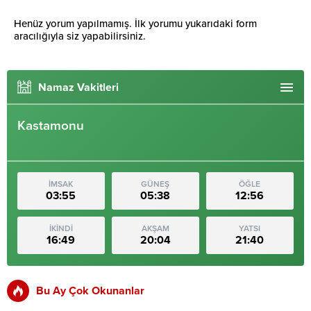
Henüz yorum yapılmamış. İlk yorumu yukarıdaki form
aracılığıyla siz yapabilirsiniz.
Namaz Vakitleri
Kastamonu
İMSAK
GÜNEŞ
ÖĞLE
03:55
05:38
12:56
İKİNDİ
AKŞAM
YATSI
16:49
20:04
21:40
Bu Ay Çok Okunanlar