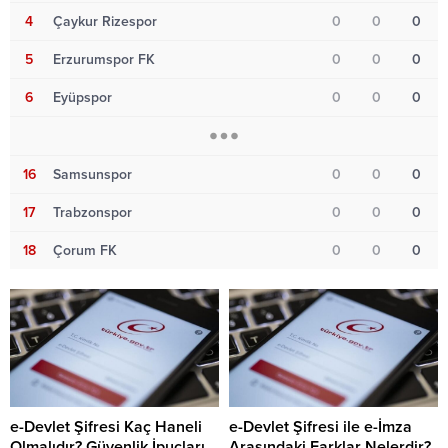
4
Çaykur Rizespor
0
0
0
5
Erzurumspor FK
0
0
0
6
Eyüpspor
0
0
0
16
Samsunspor
0
0
0
17
Trabzonspor
0
0
0
18
Çorum FK
0
0
0
e-Devlet Şifresi Kaç Haneli
e-Devlet Şifresi ile e-İmza
Olmalıdır? Güvenlik İpuçları
Arasındaki Farklar Nelerdir?