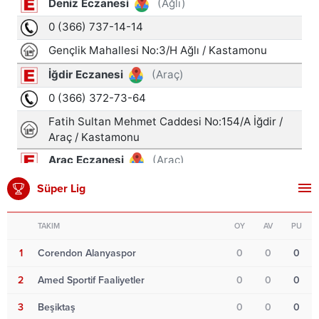
Süper Lig
TAKIM
OY
AV
PU
1
Corendon Alanyaspor
0
0
0
2
Amed Sportif Faaliyetler
0
0
0
3
Beşiktaş
0
0
0