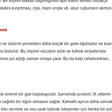
ir kişinin dikkati dağıldığında aşırı kalori alması oldukça
ates kızartması, cips, hazır erişte vb. abur cuburların alımını
emek
nen ve düzenli yemekten daha küçük bir gıda öğünüdür ve bazı
sı bulurlar. Bu, kişinin vücudun açlık ve tokluk sinyalleriyle
na yol açtığı zaman ortaya çıkar. Bu da kalp rahatsızlıkları,
k önemli bir gün başlangıcıdır. İçerisinde protein, lif, vitamin
 sağlıklı bir öğün olmasını sağlar. Kahvaltı ayrıca daha sonrak
 kilo vermek ve onu uzak tutmak isteyenler için harika bir yol