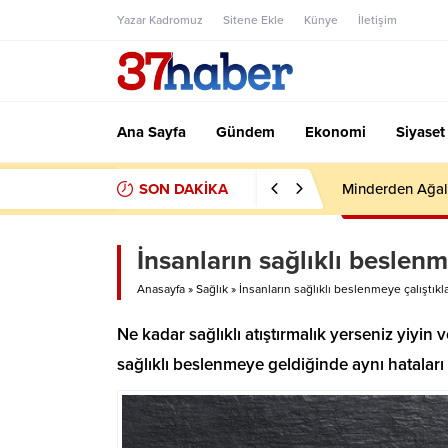
Yazar Kadromuz
Sitene Ekle
Künye
İletişim
Ana Sayfa
Gündem
Ekonomi
Siyaset
SON DAKİKA
Minderden Ağal
İnsanların sağlıklı beslenm
Anasayfa
»
Sağlık
»
İnsanların sağlıklı beslenmeye çalıştıkla
Ne kadar sağlıklı atıştırmalık yerseniz yiyin
sağlıklı beslenmeye geldiğinde aynı hataları