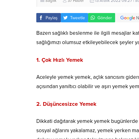
Sağlık
37 Haber
13 Aralık 2022 09:27 | S
Paylaş
Tweetle
Gönder
Bazen sağlıklı beslenme ile ilgili mesajlar ka
sağlığımızı olumsuz etkileyebilecek şeyler y
1. Çok Hızlı Yemek
Aceleyle yemek yemek, açlık sancısını giderme
açısından yanıltıcı olabilir ve aşırı yemek yem
2. Düşüncesizce Yemek
Dikkati dağıtarak yemek yemek bugünlerde ç
sosyal ağlarını yakalamaz, yemek yerken 