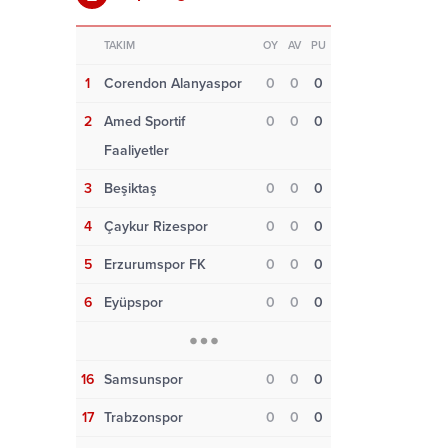
TAKIM
OY
AV
PU
1
Corendon Alanyaspor
0
0
0
2
Amed Sportif
0
0
0
Faaliyetler
3
Beşiktaş
0
0
0
4
Çaykur Rizespor
0
0
0
5
Erzurumspor FK
0
0
0
6
Eyüpspor
0
0
0
16
Samsunspor
0
0
0
17
Trabzonspor
0
0
0