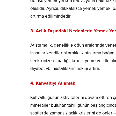
dolusu yemek yerken televizyona bakmaz ki? B
olasıdır. Ayrıca, dikkatsizce yemek yemek, pat
artırma eğilimindedir.
3. Açlık Dışındaki Nedenlerle Yemek Y
Atıştırmalık, genellikle öğün aralarında ye
insanlar kendilerini aralıksız atıştırma bağımlı
senkronize olmadığı, kronik yeme ve kilo alımı
diyabet vb. hastalıkların riskini artırır.
4. Kahvaltıyı Atlamak
Kahvaltı, günün aktivitelerini devam ettiren ço
mineraller bulunan tahıl, günün başlangıcında
saatlerde zamansız açlık krizlerini de önler –