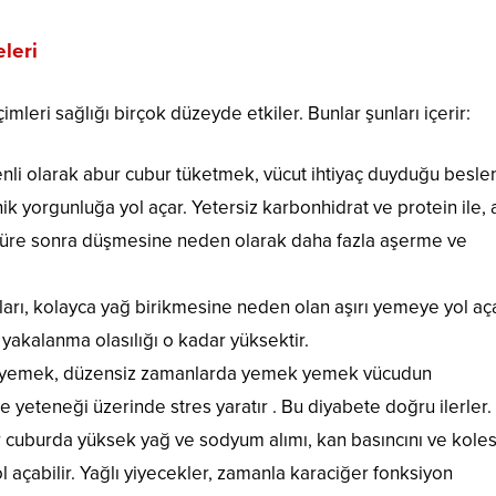
eleri
mleri sağlığı birçok düzeyde etkiler. Bunlar şunları içerir:
nli olarak abur cubur tüketmek, vücut ihtiyaç duyduğu besl
k yorgunluğa yol açar. Yetersiz karbonhidrat ve protein ile, 
 süre sonra düşmesine neden olarak daha fazla aşerme ve
rı, kolayca yağ birikmesine neden olan aşırı yemeye yol aça
a yakalanma olasılığı o kadar yüksektir.
rı yemek, düzensiz zamanlarda yemek yemek vücudun
 yeteneği üzerinde stres yaratır . Bu diyabete doğru ilerler.
cuburda yüksek yağ ve sodyum alımı, kan basıncını ve koles
l açabilir. Yağlı yiyecekler, zamanla karaciğer fonksiyon