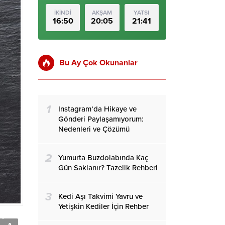
İKİNDİ
AKŞAM
YATSI
16:50
20:05
21:41
Bu Ay Çok Okunanlar
1
Instagram’da Hikaye ve
Gönderi Paylaşamıyorum:
Nedenleri ve Çözümü
2
Yumurta Buzdolabında Kaç
Gün Saklanır? Tazelik Rehberi
3
Kedi Aşı Takvimi Yavru ve
Yetişkin Kediler İçin Rehber