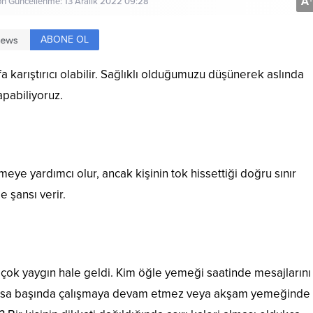
A
+
on Güncellenme: 13 Aralık 2022 09:28
ABONE OL
fa karıştırıcı olabilir. Sağlıklı olduğumuzu düşünerek aslında
apabiliyoruz.
ye yardımcı olur, ancak kişinin tok hissettiği doğru sınır
e şansı verir.
ok yaygın hale geldi. Kim öğle yemeği saatinde mesajlarını
masa başında çalışmaya devam etmez veya akşam yemeğinde 