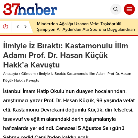
Minderden Ağalığa Uzanan Vefa: Taşköprülü
Şampiyon Ali Aydın’dan Ata Sporuna Duygulandıran
Dönüş
İlmiyle İz Bıraktı: Kastamonulu İlim
Adamı Prof. Dr. Hasan Küçük
Hakk’a Kavuştu
Anasayfa
»
Gündem
»
İlmiyle İz Bıraktı: Kastamonulu İlim Adamı Prof. Dr. Hasan
Küçük Hakk’a Kavuştu
İstanbul İmam Hatip Okulu’nun duayen hocalarından,
araştırmacı-yazar Prof. Dr. Hasan Küçük, 93 yaşında vefat
etti. Kastamonu Devrekani doğumlu Küçük, din felsefesi,
tasavvuf ve eğitim alanındaki derin çalışmalarıyla
hafızalarda yer edindi. Cenazesi 5 Ağustos Salı günü
Sahrayıcedid Camii’nden kaldırılacak.