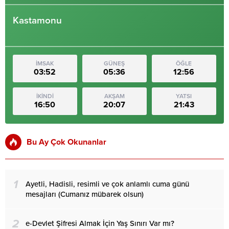
Kastamonu
İMSAK
GÜNEŞ
ÖĞLE
03:52
05:36
12:56
İKİNDİ
AKŞAM
YATSI
16:50
20:07
21:43
Bu Ay Çok Okunanlar
1
Ayetli, Hadisli, resimli ve çok anlamlı cuma günü
mesajları (Cumanız mübarek olsun)
2
e-Devlet Şifresi Almak İçin Yaş Sınırı Var mı?