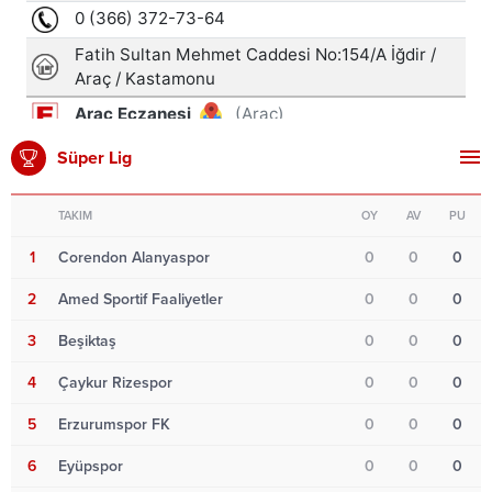
Süper Lig
TAKIM
OY
AV
PU
1
Corendon Alanyaspor
0
0
0
2
Amed Sportif Faaliyetler
0
0
0
3
Beşiktaş
0
0
0
4
Çaykur Rizespor
0
0
0
5
Erzurumspor FK
0
0
0
6
Eyüpspor
0
0
0