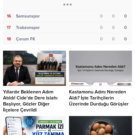
16
Samsunspor
0
0
0
17
Trabzonspor
0
0
0
18
Çorum FK
0
0
0
Yıllardır Beklenen Adım
Kastamonu Adını Nereden
Atıldı! Cide’de Dere Islahı
Aldı? İşte Tarihçilerin
Başlıyor, Gözler Diğer
Üzerinde Durduğu Görüşler
İlçelere Çevrildi