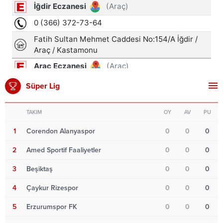
Süper Lig
TAKIM
OY
AV
PU
1
Corendon Alanyaspor
0
0
0
2
Amed Sportif Faaliyetler
0
0
0
3
Beşiktaş
0
0
0
4
Çaykur Rizespor
0
0
0
5
Erzurumspor FK
0
0
0