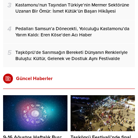
3
Kastamonu’nun Taşından Türkiye’nin Mermer Sektörüne
Uzanan Bir Ömür: İsmet Kütük’ün Başarı Hikâyesi
4
Pedalları Samsun’a Dönecekti, Yolculuğu Kastamonu’da
Yarım Kaldı: Eren Köse’den Acı Haber
5
Taşköprü’de Sarımsağın Bereketi Dünyanın Renkleriyle
Buluştu: Kültür, Gelenek ve Dostluk Aynı Festivalde
Güncel Haberler
9-16 Ağustos Haftalık Burç
Taşköprü Festivali’nde final