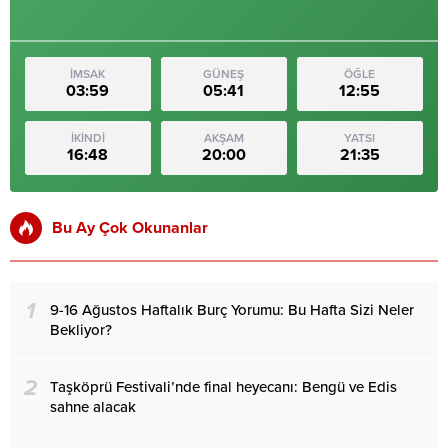
İMSAK
GÜNEŞ
ÖĞLE
03:59
05:41
12:55
İKİNDİ
AKŞAM
YATSI
16:48
20:00
21:35
Bu Ay Çok Okunanlar
1
9-16 Ağustos Haftalık Burç Yorumu: Bu Hafta Sizi Neler
Bekliyor?
2
Taşköprü Festivali’nde final heyecanı: Bengü ve Edis
sahne alacak