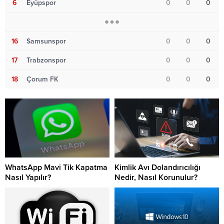
6
Eyüpspor
0
0
0
16
Samsunspor
0
0
0
17
Trabzonspor
0
0
0
18
Çorum FK
0
0
0
WhatsApp Mavi Tik Kapatma
Kimlik Avı Dolandırıcılığı
Nasıl Yapılır?
Nedir, Nasıl Korunulur?