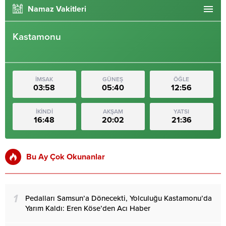
Namaz Vakitleri
Kastamonu
İMSAK
GÜNEŞ
ÖĞLE
03:58
05:40
12:56
İKİNDİ
AKŞAM
YATSI
16:48
20:02
21:36
Bu Ay Çok Okunanlar
1
Pedalları Samsun’a Dönecekti, Yolculuğu Kastamonu’da
Yarım Kaldı: Eren Köse’den Acı Haber