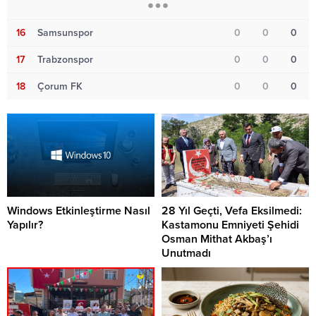
16
Samsunspor
0
0
0
17
Trabzonspor
0
0
0
18
Çorum FK
0
0
0
Windows Etkinleştirme Nasıl
28 Yıl Geçti, Vefa Eksilmedi:
Yapılır?
Kastamonu Emniyeti Şehidi
Osman Mithat Akbaş’ı
Unutmadı