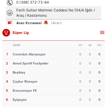
Süper Lig
TAKIM
OY
AV
PU
1
Corendon Alanyaspor
0
0
0
2
Amed Sportif Faaliyetler
0
0
0
3
Beşiktaş
0
0
0
4
Çaykur Rizespor
0
0
0
5
Erzurumspor FK
0
0
0
6
Eyüpspor
0
0
0