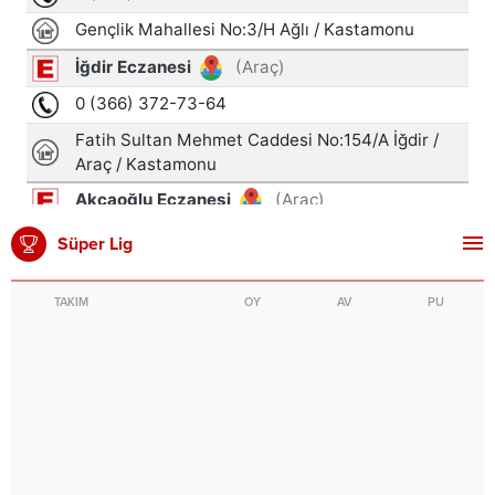
Süper Lig
TAKIM
OY
AV
PU