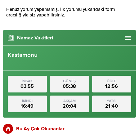
Henüz yorum yapılmamış. İlk yorumu yukarıdaki form
aracılığıyla siz yapabilirsiniz.
Namaz Vakitleri
Kastamonu
İMSAK
GÜNEŞ
ÖĞLE
03:55
05:38
12:56
İKİNDİ
AKŞAM
YATSI
16:49
20:04
21:40
Bu Ay Çok Okunanlar