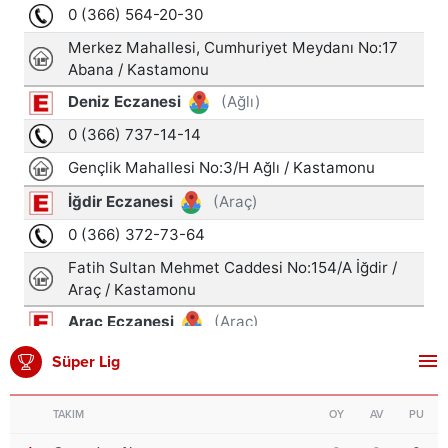
Süper Lig
TAKIM
OY
AV
PU