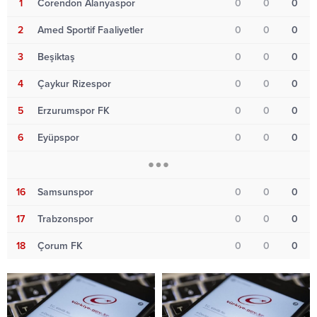
1
Corendon Alanyaspor
0
0
0
2
Amed Sportif Faaliyetler
0
0
0
3
Beşiktaş
0
0
0
4
Çaykur Rizespor
0
0
0
5
Erzurumspor FK
0
0
0
6
Eyüpspor
0
0
0
16
Samsunspor
0
0
0
17
Trabzonspor
0
0
0
18
Çorum FK
0
0
0