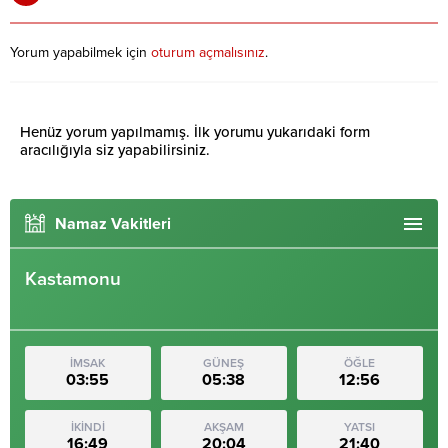
Yorum yapabilmek için
oturum açmalısınız
.
Henüz yorum yapılmamış. İlk yorumu yukarıdaki form
aracılığıyla siz yapabilirsiniz.
Namaz Vakitleri
Kastamonu
İMSAK
GÜNEŞ
ÖĞLE
03:55
05:38
12:56
İKİNDİ
AKŞAM
YATSI
16:49
20:04
21:40