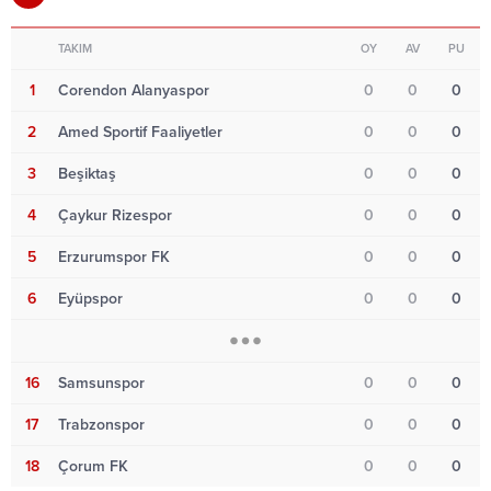
TAKIM
OY
AV
PU
1
Corendon Alanyaspor
0
0
0
2
Amed Sportif Faaliyetler
0
0
0
3
Beşiktaş
0
0
0
4
Çaykur Rizespor
0
0
0
5
Erzurumspor FK
0
0
0
6
Eyüpspor
0
0
0
16
Samsunspor
0
0
0
17
Trabzonspor
0
0
0
18
Çorum FK
0
0
0