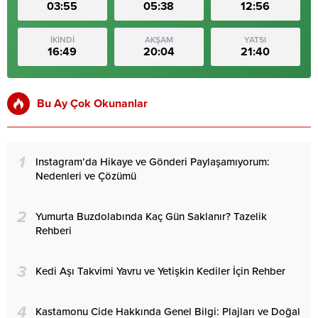
03:55
05:38
12:56
İKİNDİ
AKŞAM
YATSI
16:49
20:04
21:40
Bu Ay Çok Okunanlar
1
Instagram’da Hikaye ve Gönderi Paylaşamıyorum:
Nedenleri ve Çözümü
2
Yumurta Buzdolabında Kaç Gün Saklanır? Tazelik
Rehberi
3
Kedi Aşı Takvimi Yavru ve Yetişkin Kediler İçin Rehber
4
Kastamonu Cide Hakkında Genel Bilgi: Plajları ve Doğal