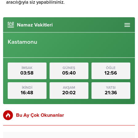
aracılığıyla siz yapabilirsiniz.
Namaz Vakitleri
Kastamonu
İMSAK
GÜNEŞ
ÖĞLE
03:58
05:40
12:56
İKİNDİ
AKŞAM
YATSI
16:48
20:02
21:36
Bu Ay Çok Okunanlar