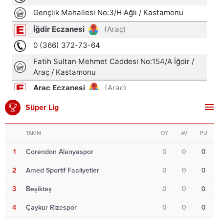
Süper Lig
TAKIM
OY
AV
PU
1
Corendon Alanyaspor
0
0
0
2
Amed Sportif Faaliyetler
0
0
0
3
Beşiktaş
0
0
0
4
Çaykur Rizespor
0
0
0