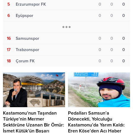
5
Erzurumspor FK
0
0
0
6
Eyüpspor
0
0
0
16
Samsunspor
0
0
0
17
Trabzonspor
0
0
0
18
Çorum FK
0
0
0
Kastamonu’nun Taşından
Pedalları Samsun’a
Türkiye’nin Mermer
Dönecekti, Yolculuğu
Sektörüne Uzanan Bir Ömür:
Kastamonu’da Yarım Kaldı:
İsmet Kütük’ün Başarı
Eren Köse’den Acı Haber