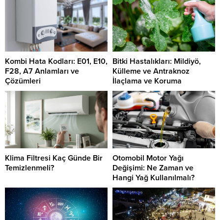
Kombi Hata Kodları: E01, E10,
Bitki Hastalıkları: Mildiyö,
F28, A7 Anlamları ve
Külleme ve Antraknoz
Çözümleri
İlaçlama ve Koruma
Klima Filtresi Kaç Günde Bir
Otomobil Motor Yağı
Temizlenmeli?
Değişimi: Ne Zaman ve
Hangi Yağ Kullanılmalı?