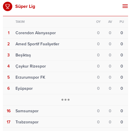
Süper Lig
TAKIM
OY
AV
PU
1
Corendon Alanyaspor
0
0
0
2
Amed Sportif Faaliyetler
0
0
0
3
Beşiktaş
0
0
0
4
Çaykur Rizespor
0
0
0
5
Erzurumspor FK
0
0
0
6
Eyüpspor
0
0
0
16
Samsunspor
0
0
0
17
Trabzonspor
0
0
0