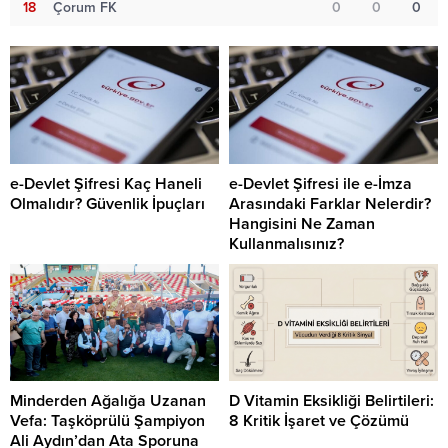
18
Çorum FK
0
0
0
e-Devlet Şifresi Kaç Haneli
e-Devlet Şifresi ile e-İmza
Olmalıdır? Güvenlik İpuçları
Arasındaki Farklar Nelerdir?
Hangisini Ne Zaman
Kullanmalısınız?
Minderden Ağalığa Uzanan
D Vitamin Eksikliği Belirtileri:
Vefa: Taşköprülü Şampiyon
8 Kritik İşaret ve Çözümü
Ali Aydın’dan Ata Sporuna