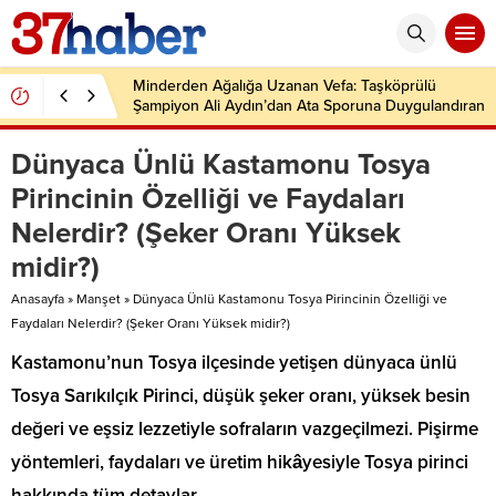
Minderden Ağalığa Uzanan Vefa: Taşköprülü
Şampiyon Ali Aydın’dan Ata Sporuna Duygulandıran
Dönüş
Dünyaca Ünlü Kastamonu Tosya
Pirincinin Özelliği ve Faydaları
Nelerdir? (Şeker Oranı Yüksek
midir?)
Anasayfa
»
Manşet
»
Dünyaca Ünlü Kastamonu Tosya Pirincinin Özelliği ve
Faydaları Nelerdir? (Şeker Oranı Yüksek midir?)
Kastamonu’nun Tosya ilçesinde yetişen dünyaca ünlü
Tosya Sarıkılçık Pirinci, düşük şeker oranı, yüksek besin
değeri ve eşsiz lezzetiyle sofraların vazgeçilmezi. Pişirme
yöntemleri, faydaları ve üretim hikâyesiyle Tosya pirinci
hakkında tüm detaylar.