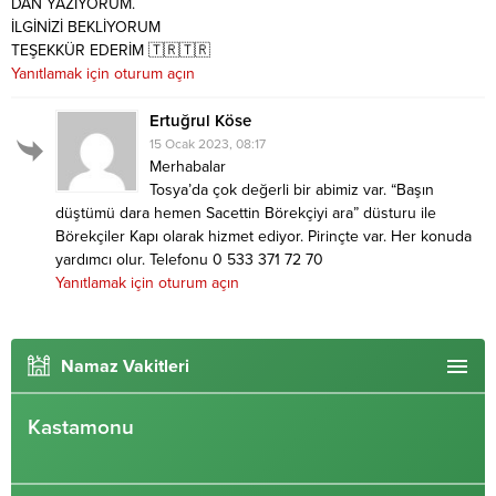
DAN YAZIYORUM.
İLGİNİZİ BEKLİYORUM
TEŞEKKÜR EDERİM 🇹🇷🇹🇷
Yanıtlamak için oturum açın
Ertuğrul Köse
15 Ocak 2023, 08:17
Merhabalar
Tosya’da çok değerli bir abimiz var. “Başın
düştümü dara hemen Sacettin Börekçiyi ara” düsturu ile
Börekçiler Kapı olarak hizmet ediyor. Pirinçte var. Her konuda
yardımcı olur. Telefonu 0 533 371 72 70
Yanıtlamak için oturum açın
Namaz Vakitleri
Kastamonu