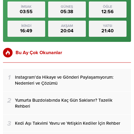
İMSAK
GÜNEŞ
ÖĞLE
03:55
05:38
12:56
İKİNDİ
AKŞAM
YATSI
16:49
20:04
21:40
Bu Ay Çok Okunanlar
1
Instagram’da Hikaye ve Gönderi Paylaşamıyorum:
Nedenleri ve Çözümü
2
Yumurta Buzdolabında Kaç Gün Saklanır? Tazelik
Rehberi
3
Kedi Aşı Takvimi Yavru ve Yetişkin Kediler İçin Rehber