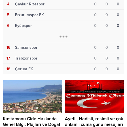
4
Çaykur Rizespor
0
0
0
5
Erzurumspor FK
0
0
0
6
Eyüpspor
0
0
0
16
Samsunspor
0
0
0
17
Trabzonspor
0
0
0
18
Çorum FK
0
0
0
Kastamonu Cide Hakkında
Ayetli, Hadisli, resimli ve çok
Genel Bilgi: Plajları ve Doğal
anlamlı cuma günü mesajları