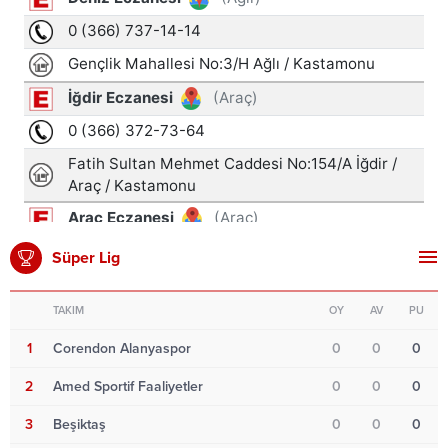
Süper Lig
TAKIM
OY
AV
PU
1
Corendon Alanyaspor
0
0
0
2
Amed Sportif Faaliyetler
0
0
0
3
Beşiktaş
0
0
0