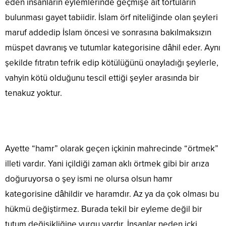
eden insanların eylemlerinde geçmişe ait tortuların
bulunması gayet tabiidir. İslam örf niteliğinde olan şeyleri
maruf addedip İslam öncesi ve sonrasına bakılmaksızın
müspet davranış ve tutumlar kategorisine dâhil eder. Aynı
şekilde fıtratın tefrik edip kötülüğünü onayladığı şeylerle,
vahyin kötü olduğunu tescil ettiği şeyler arasında bir
tenakuz yoktur.
Ayette “hamr” olarak geçen içkinin mahrecinde “örtmek”
illeti vardır. Yani içildiği zaman aklı örtmek gibi bir arıza
doğuruyorsa o şey ismi ne olursa olsun hamr
kategorisine dâhildir ve haramdır. Az ya da çok olması bu
hükmü değiştirmez. Burada tekil bir eyleme değil bir
tutum değişikliğine vurgu vardır. İnsanlar neden içki