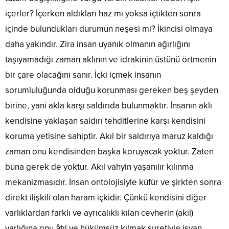
içerler? İçerken aldıkları haz mı yoksa içtikten sonra
içinde bulundukları durumun neşesi mi? İkincisi olmaya
daha yakındır. Zira insan uyanık olmanın ağırlığını
taşıyamadığı zaman aklının ve idrakinin üstünü örtmenin
bir çare olacağını sanır. İçki içmek insanın
sorumluluğunda olduğu korunması gereken beş şeyden
birine, yani akla karşı saldırıda bulunmaktır. İnsanın aklı
kendisine yaklaşan saldırı tehditlerine karşı kendisini
koruma yetisine sahiptir. Akıl bir saldırıya maruz kaldığı
zaman onu kendisinden başka koruyacak yoktur. Zaten
buna gerek de yoktur. Akıl vahyin yaşanılır kılınma
mekanizmasıdır. İnsan ontolojisiyle küfür ve şirkten sonra
direkt ilişkili olan haram içkidir. Çünkü kendisini diğer
varlıklardan farklı ve ayrıcalıklı kılan cevherin (akıl)
varlığına onu âtıl ve hükümsüz kılmak suretiyle isyan