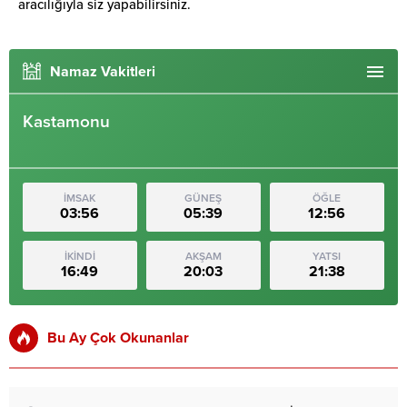
aracılığıyla siz yapabilirsiniz.
Namaz Vakitleri
Kastamonu
İMSAK
GÜNEŞ
ÖĞLE
03:56
05:39
12:56
İKİNDİ
AKŞAM
YATSI
16:49
20:03
21:38
Bu Ay Çok Okunanlar