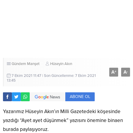
Gündem
Manşet
Hüseyin Akın
A
A
+
-
7 Ekim 2021 11:47 | Son Güncellenme: 7 Ekim 2021
13:45
ABONE OL
Yazarımız Hüseyin Akın’ın Milli Gazetedeki köşesinde
yazdığı “Ayet ayet düşünmek” yazısını önemine binaen
burada paylaşıyoruz.