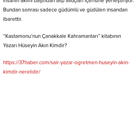
insanın aklını başından alıp avuçları içerisine yerleştiriyor.
Bundan sonrası sadece güdümlü ve güdülen insandan
ibarettir.
“Kastamonu’nun Çanakkale Kahramanları” kitabının
Yazarı Hüseyin Akın Kimdir?
https://37haber.com/sair-yazar-ogretmen-huseyin-akin-
kimdir-nerelidir/