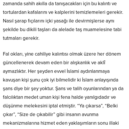
zamanda sahih akılla da tanışacakları için bu kalıntı ve
tortulardan kafalarını ve kalplerini temizlemeleri gerekir.
Nasıl şarap fıçılarını içki yasağı ile devirmişlerse aynı
şekilde bu dikili taşları da alelade taş muamelesine tabi
tutmaları gerekir.
Fal okları, yine cahiliye kalıntısı olmak üzere her dönem
güncellenerek devam eden bir alışkanlık ve aklî
aymazlıktır. Her şeyden evvel İslami aydınlanmaya
kavuşan kişi şunu çok iyi bilmelidir ki İslam anlayışında
şans diye bir şey yoktur. Şans ve talih oyunlarından ya da
falcılıktan medet uman kişi fena halde yanılgıdadır ve
düşünme melekesini iptal etmiştir. “Ya çıkarsa”, “Belki
çıkar”, “Size de çıkabilir” gibi insanın avunma
mekanizmalarına hizmet eden yaklaşımların sonu illaki