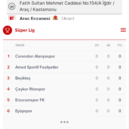
Süper Lig
TAKIM
OY
AV
PU
1
Corendon Alanyaspor
0
0
0
2
Amed Sportif Faaliyetler
0
0
0
3
Beşiktaş
0
0
0
4
Çaykur Rizespor
0
0
0
5
Erzurumspor FK
0
0
0
6
Eyüpspor
0
0
0