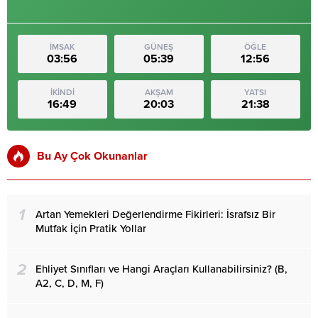
İMSAK
GÜNEŞ
ÖĞLE
03:56
05:39
12:56
İKİNDİ
AKŞAM
YATSI
16:49
20:03
21:38
Bu Ay Çok Okunanlar
1
Artan Yemekleri Değerlendirme Fikirleri: İsrafsız Bir
Mutfak İçin Pratik Yollar
2
Ehliyet Sınıfları ve Hangi Araçları Kullanabilirsiniz? (B,
A2, C, D, M, F)