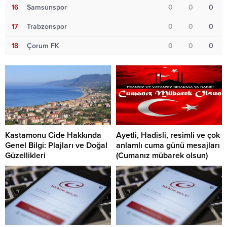
16
Samsunspor
0
0
0
17
Trabzonspor
0
0
0
18
Çorum FK
0
0
0
Kastamonu Cide Hakkında
Ayetli, Hadisli, resimli ve çok
Genel Bilgi: Plajları ve Doğal
anlamlı cuma günü mesajları
Güzellikleri
(Cumanız mübarek olsun)