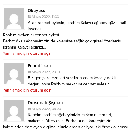
Okuyucu
18 Mayıs 2022, 11:33
Allah rahmet eylesin, İbrahim Kalaycı ağabey güzel naif
insandı.
Rabbim mekanını cennet eylesi.
Ferhat Aksu ağabeyimizin de kalemine sağlık çok güzel özetlemiş
İbrahim Kalaycı abimizi…
Yanıtlamak için oturum açın
Fehmi ilkan
18 Mayıs 2022, 23:31
Biz gençlere ezgileri sevdiren adam koca yürekli
değerli abim Rabbim mekanını cennet eylesin
Yanıtlamak için oturum açın
Dursunali Şişman
19 Mayıs 2022, 06:00
Rabbim İbrahim ağabeyimizin mekanını cennet,
makamını âli eylesin. Ferhat Aksu kardeşimizin
kaleminden damlayan o güzel cümlelerden anlıyoruzki örnek alınması