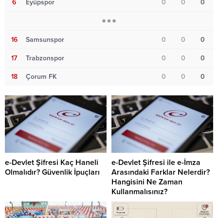
6
Eyüpspor
0
0
0
16
Samsunspor
0
0
0
17
Trabzonspor
0
0
0
18
Çorum FK
0
0
0
e-Devlet Şifresi Kaç Haneli
e-Devlet Şifresi ile e-İmza
Olmalıdır? Güvenlik İpuçları
Arasındaki Farklar Nelerdir?
Hangisini Ne Zaman
Kullanmalısınız?