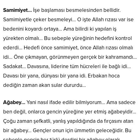
Samimiyet…
İşe başlaması besmelesinden bellidir.
Samimiyetle çeker besmeleyi… O işte Allah rızası var ise
bedenini koyardı ortaya… Ama bilirdi ki yapılan iş
yürekten olmalı… Bu sebeple yüreğinin hedefini kontrol
ederdi… Hedefi önce samimiyet, önce Allah rızası olmalı
idi… Öne çıkmayan, görünmeyen gerçek bir kahramandı…
Sadakat… Davasına, liderine tüm hücreleri ile bağlı idi…
Davası bir yana, dünyası bir yana idi. Erbakan hoca
dediğin zaman akan sular dururdu…
Ağabey…
Yani nasıl ifade edilir bilmiyorum… Ama sadece
ben değil, onlarca gencin yüreğine yer etmiş ağabeyidir…
Çoğu zaman şefkatli, yanlış yapıldığında da fırçasını atan
bir ağabey… Gençler onun için ümmetin geleceğidir. Bu
sebeple gencin her türlü derdini bir ağabey olarak