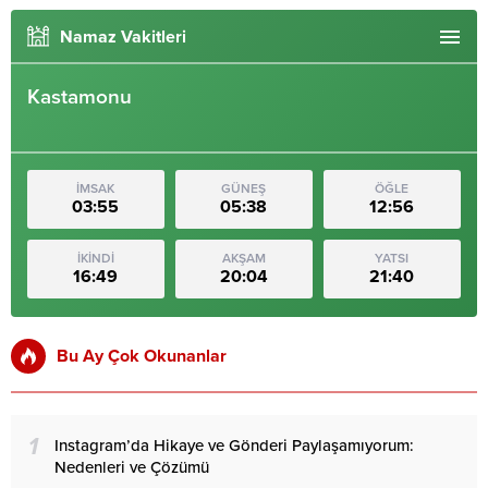
Namaz Vakitleri
Kastamonu
İMSAK
GÜNEŞ
ÖĞLE
03:55
05:38
12:56
İKİNDİ
AKŞAM
YATSI
16:49
20:04
21:40
Bu Ay Çok Okunanlar
1
Instagram’da Hikaye ve Gönderi Paylaşamıyorum:
Nedenleri ve Çözümü