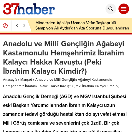
Minderden Ağalığa Uzanan Vefa: Taşköprülü
Şampiyon Ali Aydın’dan Ata Sporuna Duygulandıran
Dönüş
Anadolu ve Milli Gençliğin Ağabeyi
Kastamonulu Hemşehrimiz İbrahim
Kalaycı Hakka Kavuştu (Peki
İbrahim Kalaycı Kimdir?)
Anasayfa
»
Manşet
»
Anadolu ve Milli Gençliğin Ağabeyi Kastamonulu
Hemşehrimiz İbrahim Kalaycı Hakka Kavuştu (Peki İbrahim Kalaycı Kimdir?)
Anadolu Gençlik Derneği (AGD) ve MGV İstanbul Şubesi
eski Başkan Yardımcılarından İbrahim Kalaycı uzun
zamandır tedavi gördüğü hastalıktan dolayı vefat etmesi
Milli Görüş camiasını ve sevenlerini çok üzdü. Bir çok
tanınmış sima İbrahim Kalaycı için başsağlığı mesajları