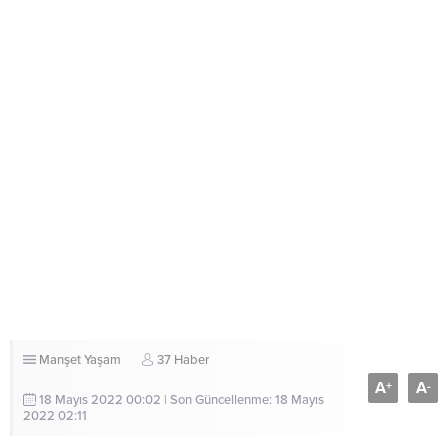
Manşet
Yaşam
37 Haber
A
A
+
-
18 Mayıs 2022 00:02 | Son Güncellenme: 18 Mayıs
2022 02:11