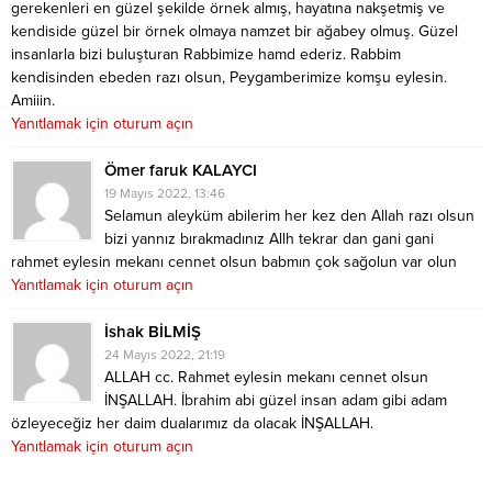
gerekenleri en güzel şekilde örnek almış, hayatına nakşetmiş ve
kendiside güzel bir örnek olmaya namzet bir ağabey olmuş. Güzel
insanlarla bizi buluşturan Rabbimize hamd ederiz. Rabbim
kendisinden ebeden razı olsun, Peygamberimize komşu eylesin.
Amiiin.
Yanıtlamak için oturum açın
Ömer faruk KALAYCI
19 Mayıs 2022, 13:46
Selamun aleyküm abilerim her kez den Allah razı olsun
bizi yannız bırakmadınız Allh tekrar dan gani gani
rahmet eylesin mekanı cennet olsun babmın çok sağolun var olun
Yanıtlamak için oturum açın
İshak BİLMİŞ
24 Mayıs 2022, 21:19
ALLAH cc. Rahmet eylesin mekanı cennet olsun
İNŞALLAH. İbrahim abi güzel insan adam gibi adam
özleyeceğiz her daim dualarımız da olacak İNŞALLAH.
Yanıtlamak için oturum açın