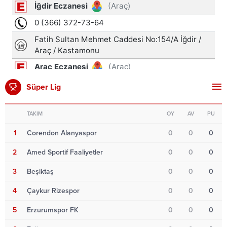
Süper Lig
TAKIM
OY
AV
PU
1
Corendon Alanyaspor
0
0
0
2
Amed Sportif Faaliyetler
0
0
0
3
Beşiktaş
0
0
0
4
Çaykur Rizespor
0
0
0
5
Erzurumspor FK
0
0
0