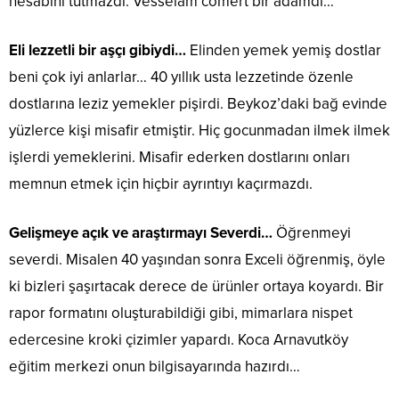
hesabını tutmazdı. Vesselam cömert bir adamdı…
Eli lezzetli bir aşçı gibiydi…
Elinden yemek yemiş dostlar
beni çok iyi anlarlar… 40 yıllık usta lezzetinde özenle
dostlarına leziz yemekler pişirdi. Beykoz’daki bağ evinde
yüzlerce kişi misafir etmiştir. Hiç gocunmadan ilmek ilmek
işlerdi yemeklerini. Misafir ederken dostlarını onları
memnun etmek için hiçbir ayrıntıyı kaçırmazdı.
Gelişmeye açık ve araştırmayı Severdi…
Öğrenmeyi
severdi. Misalen 40 yaşından sonra Exceli öğrenmiş, öyle
ki bizleri şaşırtacak derece de ürünler ortaya koyardı. Bir
rapor formatını oluşturabildiği gibi, mimarlara nispet
edercesine kroki çizimler yapardı. Koca Arnavutköy
eğitim merkezi onun bilgisayarında hazırdı…