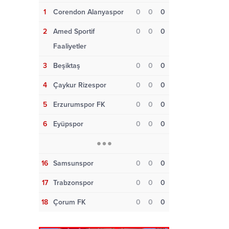
1
Corendon Alanyaspor
0
0
0
2
Amed Sportif
0
0
0
Faaliyetler
3
Beşiktaş
0
0
0
4
Çaykur Rizespor
0
0
0
5
Erzurumspor FK
0
0
0
6
Eyüpspor
0
0
0
16
Samsunspor
0
0
0
17
Trabzonspor
0
0
0
18
Çorum FK
0
0
0