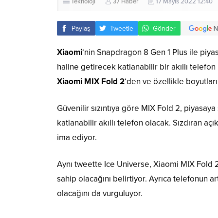
Teknoloji
37 Haber
17 Mayıs 2022 12:40
Paylaş
Tweetle
Gönder
Xiaomi
‘nin Snapdragon 8 Gen 1 Plus ile piy
haline getirecek katlanabilir bir akıllı telefo
Xiaomi MIX Fold 2
‘den ve özellikle boyutlar
Güvenilir sızıntıya göre MIX Fold 2, piyasaya
katlanabilir akıllı telefon olacak. Sızdıran a
ima ediyor.
Aynı tweette Ice Universe,
Xiaomi MIX Fold 2
sahip olacağını belirtiyor. Ayrıca telefonun
olacağını da vurguluyor.