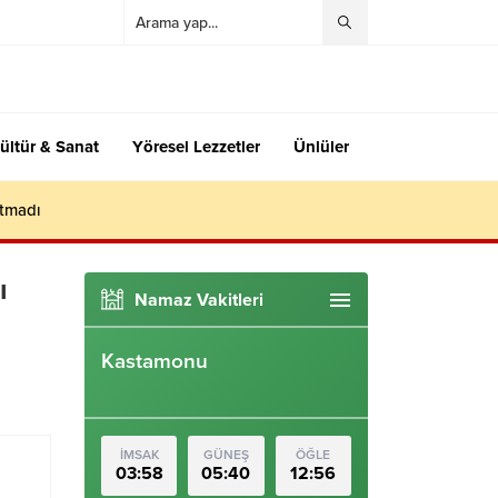
ültür & Sanat
Yöresel Lezzetler
Ünlüler
utmadı
ı
Namaz Vakitleri
Kastamonu
İMSAK
GÜNEŞ
ÖĞLE
03:58
05:40
12:56