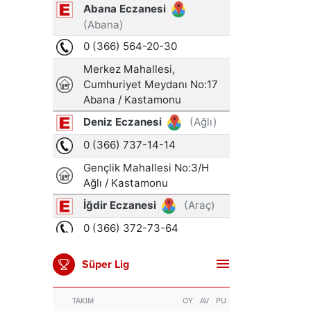
Süper Lig
TAKIM
OY
AV
PU