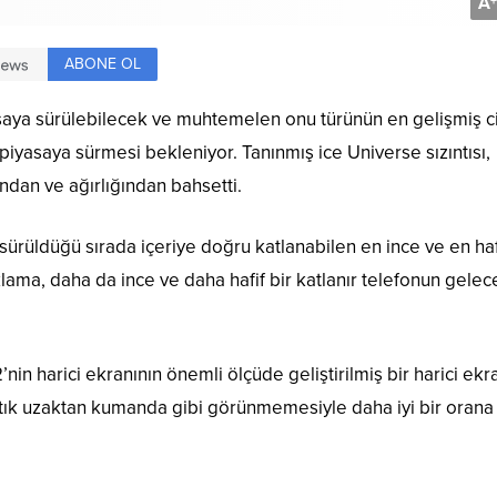
A
+
ABONE OL
asaya sürülebilecek ve muhtemelen onu türünün en gelişmiş c
n piyasaya sürmesi bekleniyor. Tanınmış ice Universe sızıntısı,
ından ve ağırlığından bahsetti.
 sürüldüğü sırada içeriye doğru katlanabilen en ince ve en haf
çıklama, daha da ince ve daha hafif bir katlanır telefonun gelec
’nin
harici ekranının önemli ölçüde geliştirilmiş bir harici ekr
 artık uzaktan kumanda gibi görünmemesiyle daha iyi bir orana