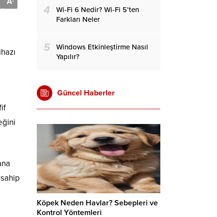
A
-
4
Wi-Fi 6 Nedir? Wi-Fi 5’ten
Farkları Neler
5
Windows Etkinleştirme Nasıl
ihazı
Yapılır?
Güncel Haberler
if
eğini
ana
 sahip
Köpek Neden Havlar? Sebepleri ve
Kontrol Yöntemleri