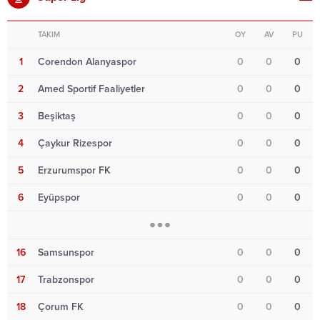
TAKIM
OY
AV
PU
1
Corendon Alanyaspor
0
0
0
2
Amed Sportif Faaliyetler
0
0
0
3
Beşiktaş
0
0
0
4
Çaykur Rizespor
0
0
0
5
Erzurumspor FK
0
0
0
6
Eyüpspor
0
0
0
16
Samsunspor
0
0
0
17
Trabzonspor
0
0
0
18
Çorum FK
0
0
0