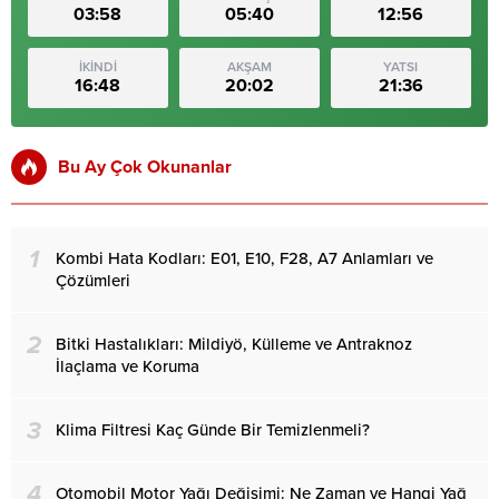
03:58
05:40
12:56
İKİNDİ
AKŞAM
YATSI
16:48
20:02
21:36
Bu Ay Çok Okunanlar
1
Kombi Hata Kodları: E01, E10, F28, A7 Anlamları ve
Çözümleri
2
Bitki Hastalıkları: Mildiyö, Külleme ve Antraknoz
İlaçlama ve Koruma
3
Klima Filtresi Kaç Günde Bir Temizlenmeli?
4
Otomobil Motor Yağı Değişimi: Ne Zaman ve Hangi Yağ