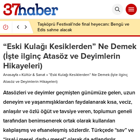
Taşköprü Festivali’nde final heyecanı: Bengü ve
Edis sahne alacak
“Eski Kulağı Kesiklerden” Ne Demek
(İşte ilginç Atasöz ve Deyimlerin
Hikayeleri)
Anasayfa
»
Kültür & Sanat
»
“Eski Kulağı Kesiklerden” Ne Demek (İşte ilginç
Atasöz ve Deyimlerin Hikayeleri)
Atasözleri ve deyimler geçmişten günümüze gelen, uzun
deneyim ve yaşanmışlıklardan faydalanarak kısa, veciz,
anlaşılır ve özlü öğüt ve tavsiye veren, toplumun geneli
tarafından benimsenerek ortak olarak kullanılan
kalıplaşmış ve efsaneleşmiş sözlerdir. Türkçede “sav” ve
“irsal-i mesel, darb-ı mesel” olarak da adlandırılır.