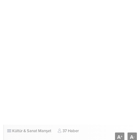
Kültür & Sanat
Manşet
37 Haber
A
A
+
-