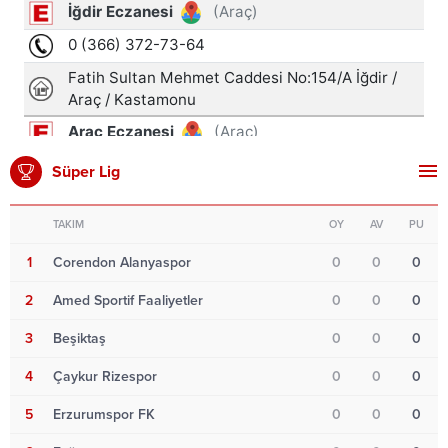
Süper Lig
TAKIM
OY
AV
PU
1
Corendon Alanyaspor
0
0
0
2
Amed Sportif Faaliyetler
0
0
0
3
Beşiktaş
0
0
0
4
Çaykur Rizespor
0
0
0
5
Erzurumspor FK
0
0
0