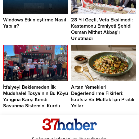
Windows Etkinleştirme Nasıl
28 Yıl Geçti, Vefa Eksilmedi:
Yapılır?
Kastamonu Emniyeti Şehidi
Osman Mithat Akbaş’ı
Unutmadı
İtfaiyeyi Beklemeden İlk
Artan Yemekleri
Müdahale! Tosya’nın Bu Köyü
Değerlendirme Fikirleri:
Yangına Karşı Kendi
İsrafsız Bir Mutfak İçin Pratik
Savunma Sistemini Kurdu
Yollar
Kastamonu haberleri ve tüm gelişmeler.