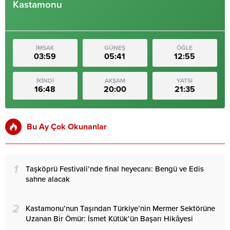
Kastamonu
İMSAK
GÜNEŞ
ÖĞLE
03:59
05:41
12:55
İKİNDİ
AKŞAM
YATSI
16:48
20:00
21:35
Bu Ay Çok Okunanlar
1
Taşköprü Festivali’nde final heyecanı: Bengü ve Edis
sahne alacak
2
Kastamonu’nun Taşından Türkiye’nin Mermer Sektörüne
Uzanan Bir Ömür: İsmet Kütük’ün Başarı Hikâyesi