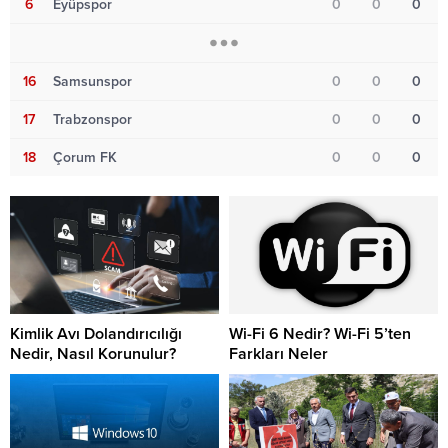
6
Eyüpspor
0
0
0
16
Samsunspor
0
0
0
17
Trabzonspor
0
0
0
18
Çorum FK
0
0
0
Kimlik Avı Dolandırıcılığı
Wi-Fi 6 Nedir? Wi-Fi 5’ten
Nedir, Nasıl Korunulur?
Farkları Neler