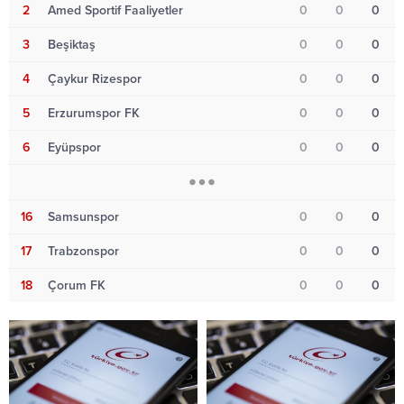
2
Amed Sportif Faaliyetler
0
0
0
3
Beşiktaş
0
0
0
4
Çaykur Rizespor
0
0
0
5
Erzurumspor FK
0
0
0
6
Eyüpspor
0
0
0
16
Samsunspor
0
0
0
17
Trabzonspor
0
0
0
18
Çorum FK
0
0
0