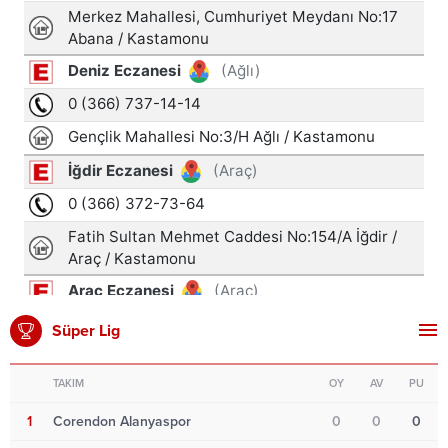
Süper Lig
TAKIM
OY
AV
PU
1
Corendon Alanyaspor
0
0
0