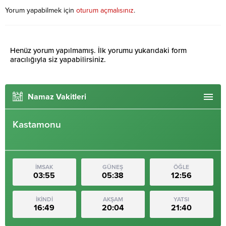
Yorum yapabilmek için
oturum açmalısınız
.
Henüz yorum yapılmamış. İlk yorumu yukarıdaki form
aracılığıyla siz yapabilirsiniz.
Namaz Vakitleri
Kastamonu
İMSAK
GÜNEŞ
ÖĞLE
03:55
05:38
12:56
İKİNDİ
AKŞAM
YATSI
16:49
20:04
21:40