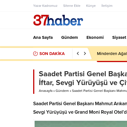
Yazar Kadromuz
Sitene Ekle
Künye
İletişim
Ana Sayfa
Gündem
Ekonomi
Siyaset
SON DAKİKA
Minderden Ağal
Saadet Partisi Genel Baş
İftar, Sevgi Yürüyüşü ve Ç
Anasayfa
»
Gündem
»
Saadet Partisi Genel Başkanı Mahmut
Saadet Partisi Genel Başkanı Mahmut Arıkan 
Sevgi Yürüyüşü ve Grand Moni Royal Otel’de