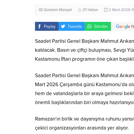
Gündem
Manşet
37 Haber
2 Mart 2026 1
Paylaş
Tweetle
Gönder
Saadet Partisi Genel Başkanı Mahmut Arıka
katılacak. Basın ve çiftçi buluşması, Sevgi
Kastamonu İftarı programın öne çıkan başlıkla
Saadet Partisi Genel Başkanı Mahmut Arıka
Mart 2026 Çarşamba günü Kastamonu’da olac
hem de vatandaşlarla bir araya gelmesi bekl
önemli başlıklarından biri olmaya hazırlanıyor
Ramazan’ın birlik ve dayanışma ruhunu yans
çekici organizasyonları arasında yer alıyor.