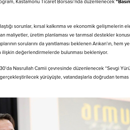
rogram, Kastamonu Ticaret Borsası’nda düzenlenecek
“Basın
ılaştığı sorunlar, kırsal kalkınma ve ekonomik gelişmelerin el
rtan maliyetler, üretim planlaması ve tarımsal destekler konu
rının sorularını da yanıtlaması beklenen Arıkan’ın, hem ye
a ilişkin değerlendirmelerde bulunması bekleniyor.
5.30’da Nasrullah Camii çevresinde düzenlenecek “Sevgi Yür
gerçekleştirilecek yürüyüşte, vatandaşlarla doğrudan temas