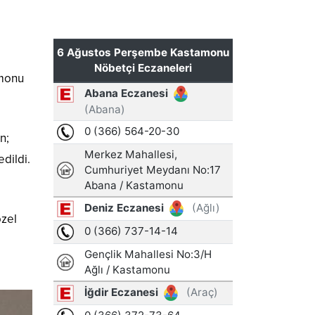
amonu
n;
dildi.
özel