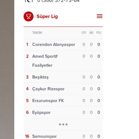
Süper Lig
TAKIM
OY
AV
PU
1
Corendon Alanyaspor
0
0
0
2
Amed Sportif
0
0
0
Faaliyetler
3
Beşiktaş
0
0
0
4
Çaykur Rizespor
0
0
0
5
Erzurumspor FK
0
0
0
6
Eyüpspor
0
0
0
16
Samsunspor
0
0
0