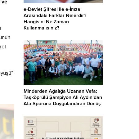
 ve
e-Devlet Şifresi ile e-İmza
Arasındaki Farklar Nelerdir?
Hangisini Ne Zaman
e
Kullanmalısınız?
sunun
rel
üyüşü”
Minderden Ağalığa Uzanan Vefa:
Taşköprülü Şampiyon Ali Aydın’dan
Ata Sporuna Duygulandıran Dönüş