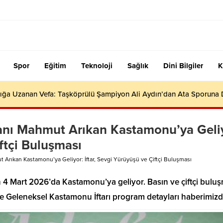
Spor
Eğitim
Teknoloji
Sağlık
Dini Bilgiler
K
ığa Uzanan Vefa: Taşköprülü Şampiyon Ali Aydın’dan Ata Sporuna
kanı Mahmut Arıkan Kastamonu’ya Geli
iftçi Buluşması
 Arıkan Kastamonu’ya Geliyor: İftar, Sevgi Yürüyüşü ve Çiftçi Buluşması
4 Mart 2026’da Kastamonu’ya geliyor. Basın ve çiftçi buluş
 Geleneksel Kastamonu İftarı program detayları haberimizd