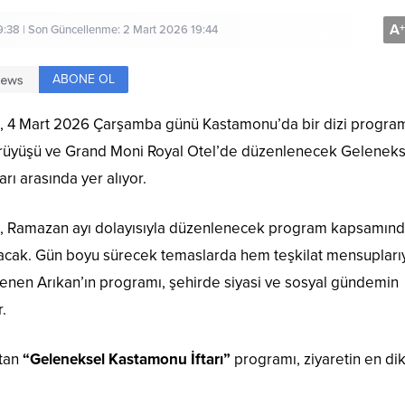
A
+
9:38 | Son Güncellenme: 2 Mart 2026 19:44
ABONE OL
n, 4 Mart 2026 Çarşamba günü Kastamonu’da bir dizi progra
 Yürüyüşü ve Grand Moni Royal Otel’de düzenlenecek Geleneks
rı arasında yer alıyor.
n, Ramazan ayı dolayısıyla düzenlenecek program kapsamınd
ak. Gün boyu sürecek temaslarda hem teşkilat mensupları
enen Arıkan’ın programı, şehirde siyasi ve sosyal gündemin
.
ıtan
“Geleneksel Kastamonu İftarı”
programı, ziyaretin en di