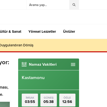
ültür & Sanat
Yöresel Lezzetler
Ünlüler
 Duygulandıran Dönüş
yor:
Namaz Vakitleri
Kastamonu
ması,
e.
İMSAK
GÜNEŞ
ÖĞLE
03:55
05:38
12:56