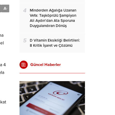
A
-
4
Minderden Ağalığa Uzanan
Vefa: Taşköprülü Şampiyon
Ali Aydın’dan Ata Sporuna
Duygulandıran Dönüş
ma
5
D Vitamin Eksikliği Belirtileri:
el
8 Kritik İşaret ve Çözümü
Güncel Haberler
a 4
yla
kkat