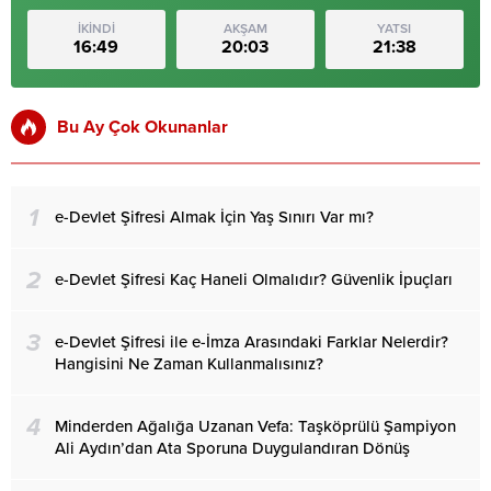
İKİNDİ
AKŞAM
YATSI
16:49
20:03
21:38
Bu Ay Çok Okunanlar
1
e-Devlet Şifresi Almak İçin Yaş Sınırı Var mı?
2
e-Devlet Şifresi Kaç Haneli Olmalıdır? Güvenlik İpuçları
3
e-Devlet Şifresi ile e-İmza Arasındaki Farklar Nelerdir?
Hangisini Ne Zaman Kullanmalısınız?
4
Minderden Ağalığa Uzanan Vefa: Taşköprülü Şampiyon
Ali Aydın’dan Ata Sporuna Duygulandıran Dönüş