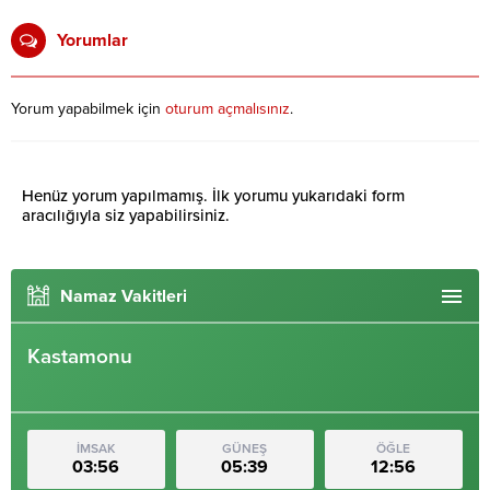
Yorumlar
Yorum yapabilmek için
oturum açmalısınız
.
Henüz yorum yapılmamış. İlk yorumu yukarıdaki form
aracılığıyla siz yapabilirsiniz.
Namaz Vakitleri
Kastamonu
İMSAK
GÜNEŞ
ÖĞLE
03:56
05:39
12:56