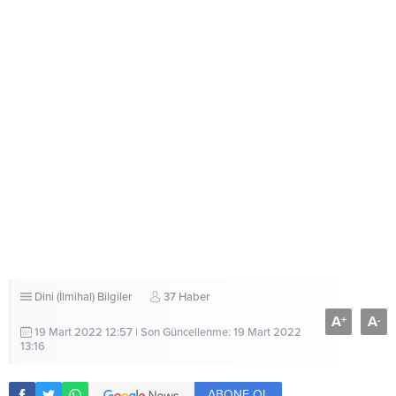
Dini (İlmihal) Bilgiler
37 Haber
A
A
+
-
19 Mart 2022 12:57 | Son Güncellenme: 19 Mart 2022
13:16
ABONE OL