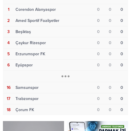
1
Corendon Alanyaspor
0
0
0
2
Amed Sportif Faaliyetler
0
0
0
3
Beşiktaş
0
0
0
4
Çaykur Rizespor
0
0
0
5
Erzurumspor FK
0
0
0
6
Eyüpspor
0
0
0
16
Samsunspor
0
0
0
17
Trabzonspor
0
0
0
18
Çorum FK
0
0
0