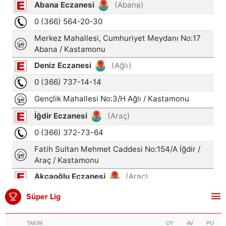
Süper Lig
TAKIM
OY
AV
PU