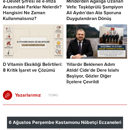
e-Devlet Şifresi ile e-İmza
Minderden Ağalığa Uzanan
Arasındaki Farklar Nelerdir?
Vefa: Taşköprülü Şampiyon
Hangisini Ne Zaman
Ali Aydın’dan Ata Sporuna
Kullanmalısınız?
Duygulandıran Dönüş
D Vitamin Eksikliği Belirtileri:
Yıllardır Beklenen Adım
8 Kritik İşaret ve Çözümü
Atıldı! Cide’de Dere Islahı
Başlıyor, Gözler Diğer
İlçelere Çevrildi
Yazarlarımız
TÜMÜ