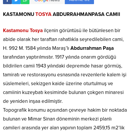
KASTAMONU
TOSYA
ABDURRAHMANPASA CAMII
Kastamonu Tosya
ilçenin görüntüsü ile bü­tünlesen bir
abide olarak her taraftan rahatlıkla seyredilebilen cami,
H. 992 M. 1584 yılında Maraş’lı
Abdurrahman Paşa
tarafından yaptı­rılmıstır. 1917 yılında onarım gördüğü
bildirilen camii 1943 yılındaki depremde hasar görmüş,
tamiratı ve restorasyonu esnasında revzenlerle kalem işi
süsleme­leri, sekizgen kaide üzerine oturtulmuş ve
camiinin kuzeybatı kesiminde bulunan çokgen minaresi
de yeniden inşaa edilmiştir.
Topografik konumu açısından çevreye hakim bir noktada
bulunan ve Mimar Sinan döneminin merkezi planlı
camileri arasında yer alan yapının toplam 2459,15 m2’lik