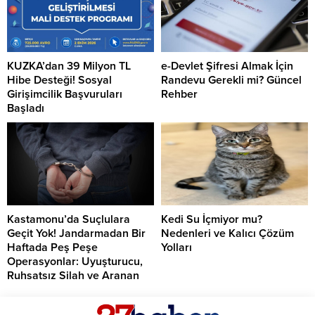
KUZKA’dan 39 Milyon TL
e-Devlet Şifresi Almak İçin
Hibe Desteği! Sosyal
Randevu Gerekli mi? Güncel
Girişimcilik Başvuruları
Rehber
Başladı
Kastamonu’da Suçlulara
Kedi Su İçmiyor mu?
Geçit Yok! Jandarmadan Bir
Nedenleri ve Kalıcı Çözüm
Haftada Peş Peşe
Yolları
Operasyonlar: Uyuşturucu,
Ruhsatsız Silah ve Aranan
Şahıslara Büyük Darbe