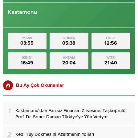
Kastamonu
İMSAK
GÜNEŞ
ÖĞLE
03:55
05:38
12:56
İKİNDİ
AKŞAM
YATSI
16:49
20:04
21:40
Bu Ay Çok Okunanlar
1
Kastamonu’dan Faizsiz Finansın Zirvesine: Taşköprülü
Prof. Dr. Soner Duman Türkiye’ye Yön Veriyor
2
Kedi Tüy Dökmesini Azaltmanın Yolları