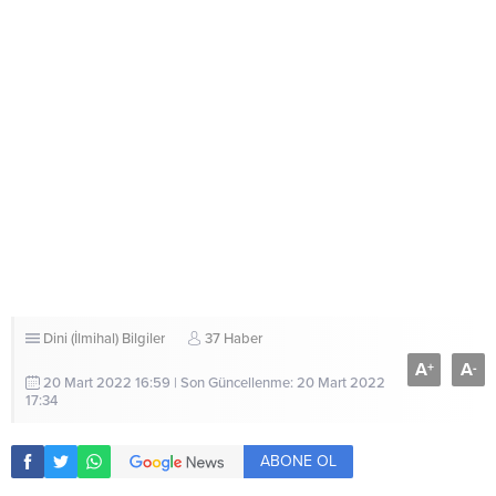
Dini (İlmihal) Bilgiler
37 Haber
A
A
+
-
20 Mart 2022 16:59 | Son Güncellenme: 20 Mart 2022
17:34
ABONE OL