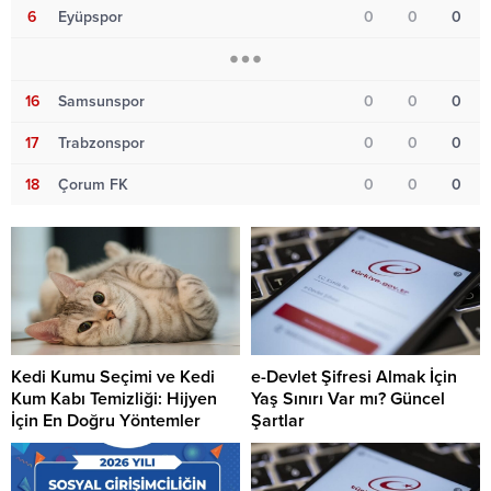
6
Eyüpspor
0
0
0
16
Samsunspor
0
0
0
17
Trabzonspor
0
0
0
18
Çorum FK
0
0
0
Kedi Kumu Seçimi ve Kedi
e-Devlet Şifresi Almak İçin
Kum Kabı Temizliği: Hijyen
Yaş Sınırı Var mı? Güncel
İçin En Doğru Yöntemler
Şartlar