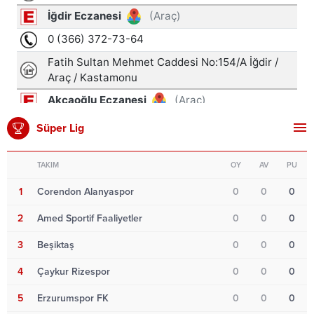
Süper Lig
TAKIM
OY
AV
PU
1
Corendon Alanyaspor
0
0
0
2
Amed Sportif Faaliyetler
0
0
0
3
Beşiktaş
0
0
0
4
Çaykur Rizespor
0
0
0
5
Erzurumspor FK
0
0
0